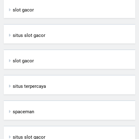
slot gacor
situs slot gacor
slot gacor
situs terpercaya
spaceman
situs slot gacor