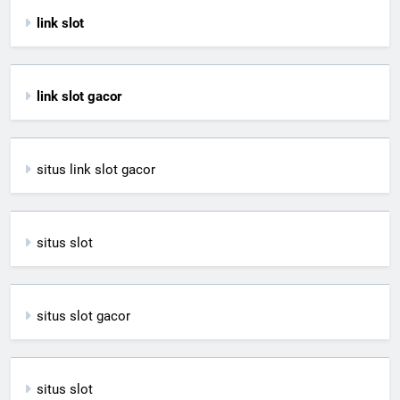
link slot
link slot gacor
situs link slot gacor
situs slot
situs slot gacor
situs slot