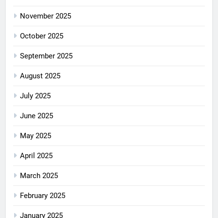
November 2025
October 2025
September 2025
August 2025
July 2025
June 2025
May 2025
April 2025
March 2025
February 2025
January 2025