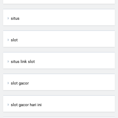
situs
slot
situs link slot
slot gacor
slot gacor hari ini