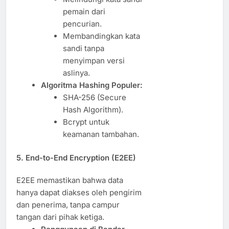
pemain dari
pencurian.
Membandingkan kata
sandi tanpa
menyimpan versi
aslinya.
Algoritma Hashing Populer:
SHA-256 (Secure
Hash Algorithm).
Bcrypt untuk
keamanan tambahan.
5. End-to-End Encryption (E2EE)
E2EE memastikan bahwa data
hanya dapat diakses oleh pengirim
dan penerima, tanpa campur
tangan dari pihak ketiga.