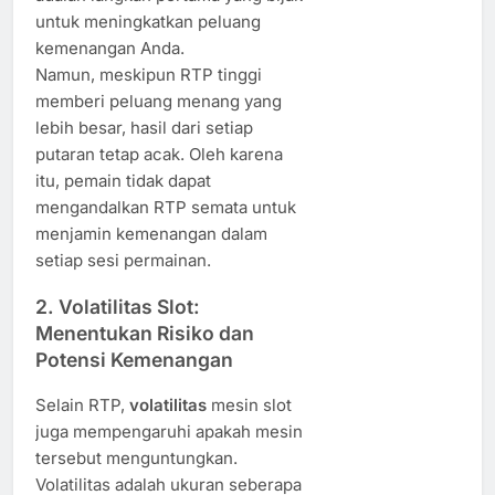
untuk meningkatkan peluang
kemenangan Anda.
Namun, meskipun RTP tinggi
memberi peluang menang yang
lebih besar, hasil dari setiap
putaran tetap acak. Oleh karena
itu, pemain tidak dapat
mengandalkan RTP semata untuk
menjamin kemenangan dalam
setiap sesi permainan.
2.
Volatilitas Slot:
Menentukan Risiko dan
Potensi Kemenangan
Selain RTP,
volatilitas
mesin slot
juga mempengaruhi apakah mesin
tersebut menguntungkan.
Volatilitas adalah ukuran seberapa