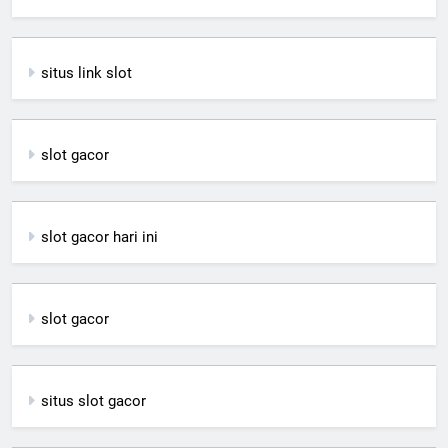
situs link slot
slot gacor
slot gacor hari ini
slot gacor
situs slot gacor