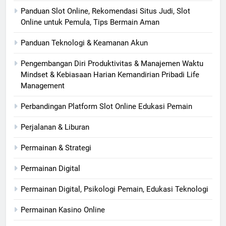
Panduan Slot Online, Rekomendasi Situs Judi, Slot
Online untuk Pemula, Tips Bermain Aman
Panduan Teknologi & Keamanan Akun
Pengembangan Diri Produktivitas & Manajemen Waktu
Mindset & Kebiasaan Harian Kemandirian Pribadi Life
Management
Perbandingan Platform Slot Online Edukasi Pemain
Perjalanan & Liburan
Permainan & Strategi
Permainan Digital
Permainan Digital, Psikologi Pemain, Edukasi Teknologi
Permainan Kasino Online