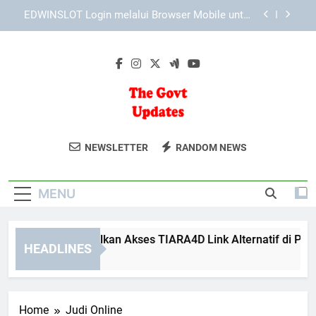
Skip
Cara Login Edwinslot dengan Aman di Perangkat
to
Pribadi
content
Cara Lebah4D Login dengan Cepat di Berbagai
Perangkat secara Aman dan Praktis
Cara Mengoptimalkan Akses TIARA4D Link
Alternatif di Ponsel
EDWINSLOT Login melalui Browser Mobile untuk
Akses yang Lebih Efisien
The Govt
Dapatkan Berita Terkini Dan Update Dari
Cara Login Edwinslot dengan Aman di Perangkat
NEWSLETTER
RANDOM NEWS
Pribadi
Updates
Dunia Pemerintahan Di The Govt
Cara Lebah4D Login dengan Cepat di Berbagai
Updates. Informasi Terpercaya Untuk
Perangkat secara Aman dan Praktis
MENU
Masyarakat.
ra Mengoptimalkan Akses TIARA4D Link Alternatif di Ponsel
HEADLINES
Weeks Ago
Home
Judi Online