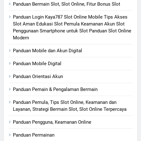
Panduan Bermain Slot, Slot Online, Fitur Bonus Slot
Panduan Login Kaya787 Slot Online Mobile Tips Akses
Slot Aman Edukasi Slot Pemula Keamanan Akun Slot
Penggunaan Smartphone untuk Slot Panduan Slot Online
Modern
Panduan Mobile dan Akun Digital
Panduan Mobile Digital
Panduan Orientasi Akun
Panduan Pemain & Pengalaman Bermain
Panduan Pemula, Tips Slot Online, Keamanan dan
Layanan, Strategi Bermain Slot, Slot Online Terpercaya
Panduan Pengguna, Keamanan Online
Panduan Permainan