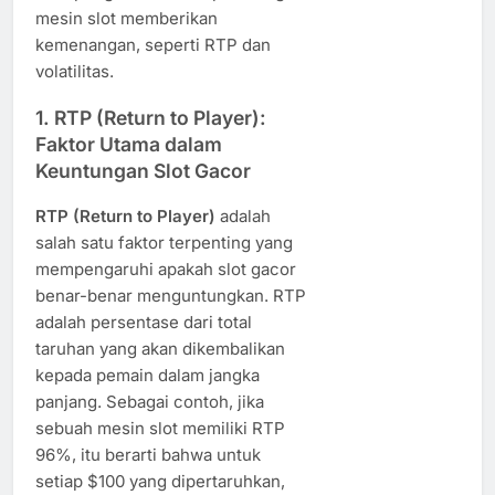
mesin slot memberikan
kemenangan, seperti RTP dan
volatilitas.
1.
RTP (Return to Player):
Faktor Utama dalam
Keuntungan Slot Gacor
RTP (Return to Player)
adalah
salah satu faktor terpenting yang
mempengaruhi apakah slot gacor
benar-benar menguntungkan. RTP
adalah persentase dari total
taruhan yang akan dikembalikan
kepada pemain dalam jangka
panjang. Sebagai contoh, jika
sebuah mesin slot memiliki RTP
96%, itu berarti bahwa untuk
setiap $100 yang dipertaruhkan,