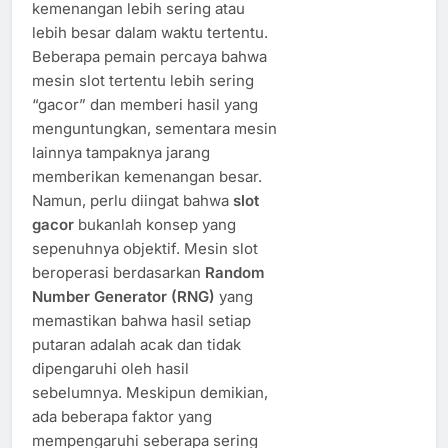
kemenangan lebih sering atau
lebih besar dalam waktu tertentu.
Beberapa pemain percaya bahwa
mesin slot tertentu lebih sering
“gacor” dan memberi hasil yang
menguntungkan, sementara mesin
lainnya tampaknya jarang
memberikan kemenangan besar.
Namun, perlu diingat bahwa
slot
gacor
bukanlah konsep yang
sepenuhnya objektif. Mesin slot
beroperasi berdasarkan
Random
Number Generator (RNG)
yang
memastikan bahwa hasil setiap
putaran adalah acak dan tidak
dipengaruhi oleh hasil
sebelumnya. Meskipun demikian,
ada beberapa faktor yang
mempengaruhi seberapa sering