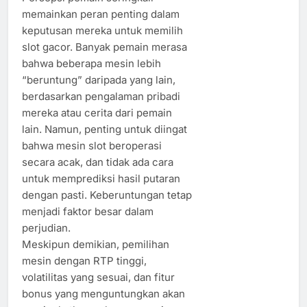
memainkan peran penting dalam
keputusan mereka untuk memilih
slot gacor. Banyak pemain merasa
bahwa beberapa mesin lebih
“beruntung” daripada yang lain,
berdasarkan pengalaman pribadi
mereka atau cerita dari pemain
lain. Namun, penting untuk diingat
bahwa mesin slot beroperasi
secara acak, dan tidak ada cara
untuk memprediksi hasil putaran
dengan pasti. Keberuntungan tetap
menjadi faktor besar dalam
perjudian.
Meskipun demikian, pemilihan
mesin dengan RTP tinggi,
volatilitas yang sesuai, dan fitur
bonus yang menguntungkan akan