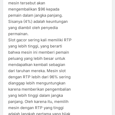
mesin tersebut akan
mengembalikan $96 kepada
pemain dalam jangka panjang.
Sisanya (4%) adalah keuntungan
yang diambil oleh penyedia
permainan.
Slot gacor sering kali memiliki RTP
yang lebih tinggi, yang berarti
bahwa mesin ini memberi pemain
peluang yang lebih besar untuk
mendapatkan kembali sebagian
dari taruhan mereka. Mesin slot
dengan RTP lebih dari 96% sering
dianggap lebih menguntungkan
karena memberikan pengembalian
yang lebih tinggi dalam jangka
panjang. Oleh karena itu, memilih
mesin dengan RTP yang tinggi
adalah langkah pertama yang bijak