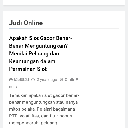
Judi Online
Apakah Slot Gacor Benar-
Benar Menguntungkan?
Menilai Peluang dan
Keuntungan dalam
Permainan Slot
f5b885d
2 years ago
0
9
mins
Temukan apakah
slot gacor
benar-
benar menguntungkan atau hanya
mitos belaka. Pelajari bagaimana
RTP, volatilitas, dan fitur bonus
mempengaruhi peluang