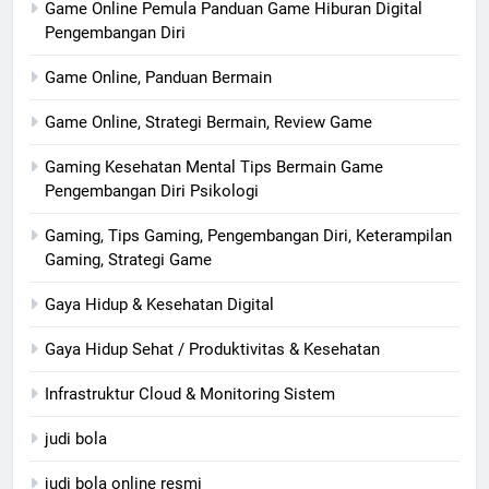
Game Online Pemula Panduan Game Hiburan Digital
Pengembangan Diri
Game Online, Panduan Bermain
Game Online, Strategi Bermain, Review Game
Gaming Kesehatan Mental Tips Bermain Game
Pengembangan Diri Psikologi
Gaming, Tips Gaming, Pengembangan Diri, Keterampilan
Gaming, Strategi Game
Gaya Hidup & Kesehatan Digital
Gaya Hidup Sehat / Produktivitas & Kesehatan
Infrastruktur Cloud & Monitoring Sistem
judi bola
judi bola online resmi