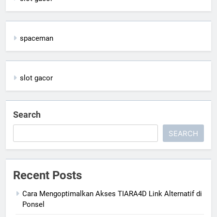
spaceman
slot gacor
Search
SEARCH
Recent Posts
Cara Mengoptimalkan Akses TIARA4D Link Alternatif di
Ponsel