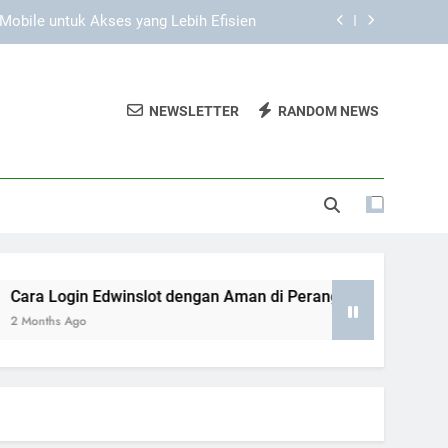
obile untuk Akses yang Lebih Efisien
slot dengan Aman di Perangkat Pribadi
ai Perangkat secara Aman dan Praktis
NEWSLETTER
RANDOM NEWS
es TIARA4D Link Alternatif di Ponsel
 Updates. Informasi Terpercaya Untuk Masyarakat.
obile untuk Akses yang Lebih Efisien
slot dengan Aman di Perangkat Pribadi
ai Perangkat secara Aman dan Praktis
 Edwinslot dengan Aman di Perangkat Pribadi
Cara Leba
2 Months Ag