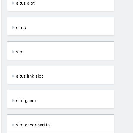
situs slot
situs
slot
situs link slot
slot gacor
slot gacor hari ini