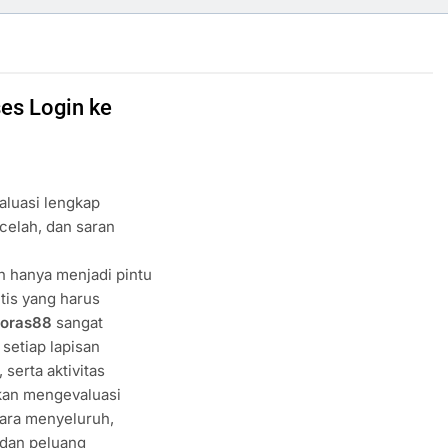
es Login ke
aluasi lengkap
celah, dan saran
n hanya menjadi pintu
itis yang harus
oras88
sangat
setiap lapisan
serta aktivitas
akan mengevaluasi
cara menyeluruh,
 dan peluang