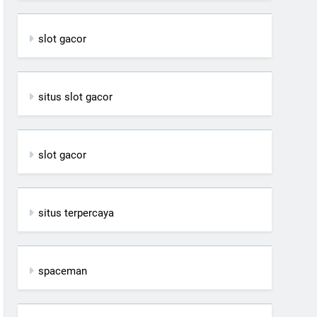
slot gacor
situs slot gacor
slot gacor
situs terpercaya
spaceman