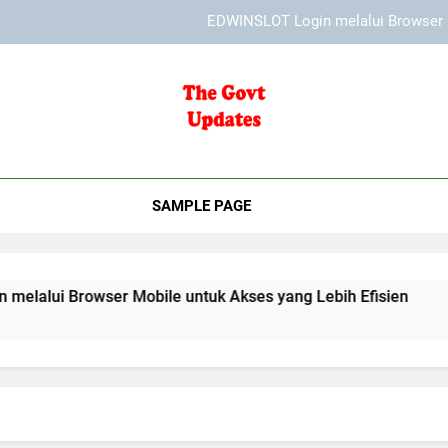
EDWINSLOT Login melalui Browser M
Cara Login Edwin
Cara Lebah4D Login dengan Cepat di Berbag
 Govt Updates
Cara Mengoptimalkan Aks
erita Terkini Dan Update Dari Dunia Pemerintahan Di The Govt
EDWINSLOT Login melalui Browser M
SAMPLE PAGE
Cara Login Edwin
Cara Lebah4D Login dengan Cepat di Berbag
wser Mobile untuk Akses yang Lebih Efisien
Cara Login
2 Months Ago