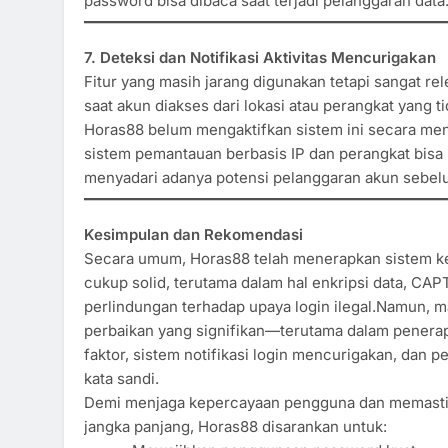
password bisa dibaca saat terjadi pelanggaran data
7. Deteksi dan Notifikasi Aktivitas Mencurigakan
Fitur yang masih jarang digunakan tetapi sangat rel
saat akun diakses dari lokasi atau perangkat yang tid
Horas88 belum mengaktifkan sistem ini secara men
sistem pemantauan berbasis IP dan perangkat bi
menyadari adanya potensi pelanggaran akun sebelu
Kesimpulan dan Rekomendasi
Secara umum, Horas88 telah menerapkan sistem k
cukup solid, terutama dalam hal enkripsi data, CA
perlindungan terhadap upaya login ilegal.Namun, m
perbaikan yang signifikan—terutama dalam penerap
faktor, sistem notifikasi login mencurigakan, dan 
kata sandi.
Demi menjaga kepercayaan pengguna dan memastik
jangka panjang, Horas88 disarankan untuk: