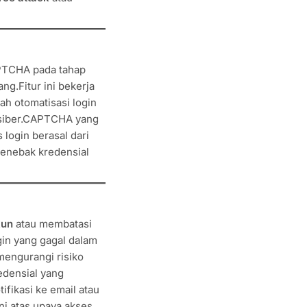
APTCHA pada tahap
ang.Fitur ini bekerja
h otomatisasi login
 siber.CAPTCHA yang
login berasal dari
enebak kredensial
kun
atau membatasi
in yang gagal dalam
 mengurangi risiko
redensial yang
ifikasi ke email atau
ni atas upaya akses