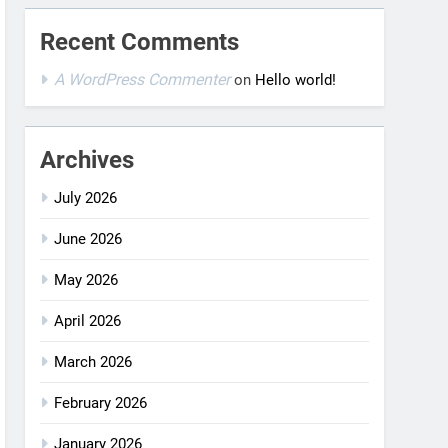
Recent Comments
A WordPress Commenter
on
Hello world!
Archives
July 2026
June 2026
May 2026
April 2026
March 2026
February 2026
January 2026