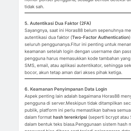
tidak sah.
5. Autentikasi Dua Faktor (2FA)
Sayangnya, saat ini Horas88 belum sepenuhnya m
autentikasi dua faktor (
Two-Factor Authentication
)
seluruh penggunanya.Fitur ini penting untuk mena
keamanan setelah login dengan username dan pas
pengguna harus memasukkan kode tambahan yang d
SMS, email, atau aplikasi autentikator, sehingga s
bocor, akun tetap aman dari akses pihak ketiga.
6. Keamanan Penyimpanan Data Login
Aspek penting lain adalah bagaimana Horas88 men
pengguna di server.Meskipun tidak ditampilkan seca
publik, platform ini perlu memastikan bahwa semu
dalam format
hash terenkripsi
(seperti bcrypt atau
dalam bentuk teks biasa.Penggunaan sistem hash