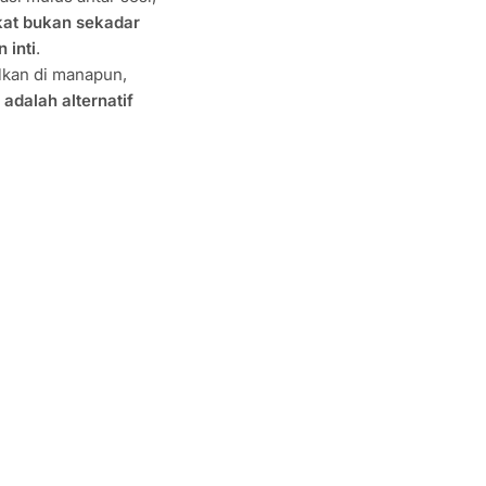
kat bukan sekadar
 inti
.
lkan di manapun,
 adalah alternatif