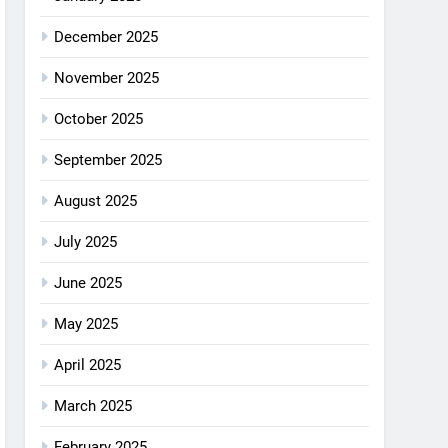
December 2025
November 2025
October 2025
September 2025
August 2025
July 2025
June 2025
May 2025
April 2025
March 2025
February 2025