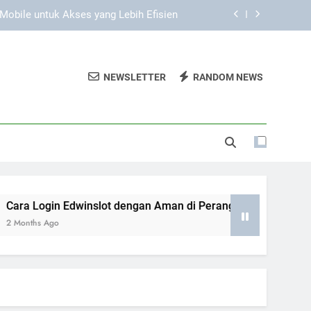
obile untuk Akses yang Lebih Efisien
slot dengan Aman di Perangkat Pribadi
ai Perangkat secara Aman dan Praktis
NEWSLETTER
RANDOM NEWS
es TIARA4D Link Alternatif di Ponsel
 Updates. Informasi Terpercaya Untuk Masyarakat.
obile untuk Akses yang Lebih Efisien
slot dengan Aman di Perangkat Pribadi
ai Perangkat secara Aman dan Praktis
 Edwinslot dengan Aman di Perangkat Pribadi
Cara Leba
2 Months Ag