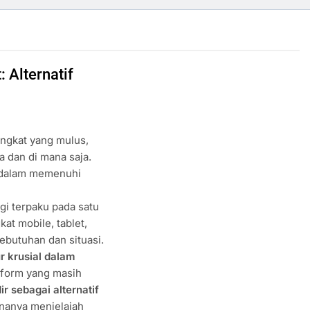
 Alternatif
ngkat yang mulus,
dan di mana saja.
t dalam memenuhi
agi terpaku pada satu
at mobile, tablet,
ebutuhan dan situasi.
ur krusial dalam
tform yang masih
r sebagai alternatif
nanya menjelajah