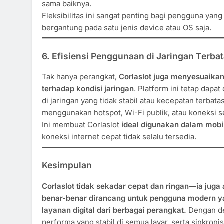
sama baiknya.
Fleksibilitas ini sangat penting bagi pengguna yang 
bergantung pada satu jenis device atau OS saja.
6.
Efisiensi Penggunaan di Jaringan Terba
Tak hanya perangkat,
Corlaslot juga menyesuaika
terhadap kondisi jaringan
. Platform ini tetap dapa
di jaringan yang tidak stabil atau kecepatan terbat
menggunakan hotspot, Wi-Fi publik, atau koneksi se
Ini membuat Corlaslot
ideal digunakan dalam mobili
koneksi internet cepat tidak selalu tersedia.
Kesimpulan
Corlaslot tidak sekadar cepat dan ringan—ia juga a
benar-benar dirancang untuk pengguna modern 
layanan digital dari berbagai perangkat.
Dengan de
performa yang stabil di semua layar, serta sinkronis