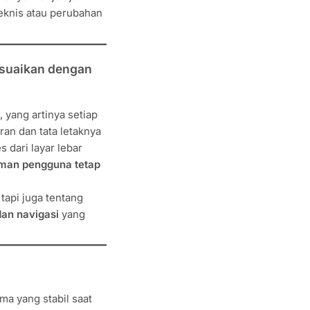
eknis atau perubahan
esuaikan dengan
, yang artinya setiap
an dan tata letaknya
 dari layar lebar
man pengguna tetap
tapi juga tentang
dan navigasi
yang
a yang stabil saat