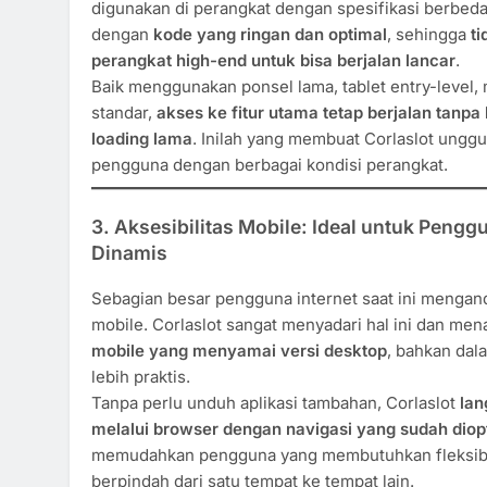
digunakan di perangkat dengan spesifikasi berbeda
dengan
kode yang ringan dan optimal
, sehingga
t
perangkat high-end untuk bisa berjalan lancar
.
Baik menggunakan ponsel lama, tablet entry-level
standar,
akses ke fitur utama tetap berjalan tanpa 
loading lama
. Inilah yang membuat Corlaslot unggu
pengguna dengan berbagai kondisi perangkat.
3.
Aksesibilitas Mobile: Ideal untuk Pengg
Dinamis
Sebagian besar pengguna internet saat ini mengan
mobile. Corlaslot sangat menyadari hal ini dan me
mobile yang menyamai versi desktop
, bahkan dal
lebih praktis.
Tanpa perlu unduh aplikasi tambahan, Corlaslot
lan
melalui browser dengan navigasi yang sudah dio
memudahkan pengguna yang membutuhkan fleksibil
berpindah dari satu tempat ke tempat lain.