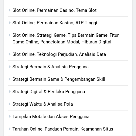
Slot Online, Permainan Casino, Tema Slot
Slot Online, Permainan Kasino, RTP Tinggi
Slot Online, Strategi Game, Tips Bermain Game, Fitur
Game Online, Pengelolaan Modal, Hiburan Digital
Slot Online, Teknologi Perjudian, Analisis Data
Strategi Bermain & Analisis Pengguna
Strategi Bermain Game & Pengembangan Skill
Strategi Digital & Perilaku Pengguna
Strategi Waktu & Analisa Pola
Tampilan Mobile dan Akses Pengguna
Taruhan Online, Panduan Pemain, Keamanan Situs