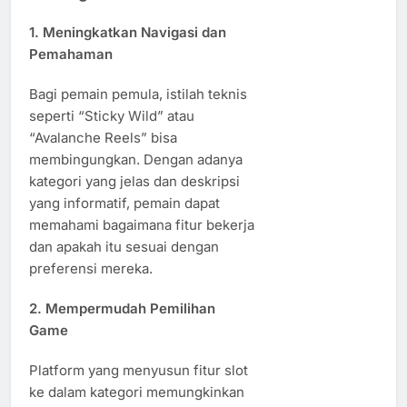
1.
Meningkatkan Navigasi dan
Pemahaman
Bagi pemain pemula, istilah teknis
seperti “Sticky Wild” atau
“Avalanche Reels” bisa
membingungkan. Dengan adanya
kategori yang jelas dan deskripsi
yang informatif, pemain dapat
memahami bagaimana fitur bekerja
dan apakah itu sesuai dengan
preferensi mereka.
2.
Mempermudah Pemilihan
Game
Platform yang menyusun fitur slot
ke dalam kategori memungkinkan