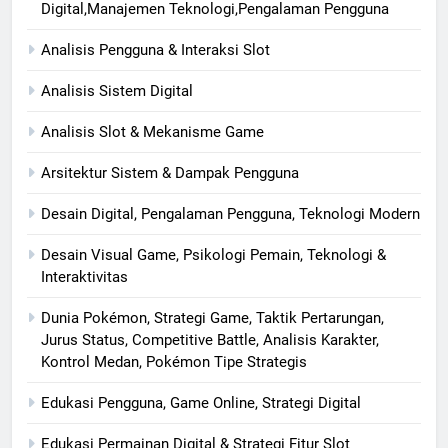
Digital,Manajemen Teknologi,Pengalaman Pengguna
Analisis Pengguna & Interaksi Slot
Analisis Sistem Digital
Analisis Slot & Mekanisme Game
Arsitektur Sistem & Dampak Pengguna
Desain Digital, Pengalaman Pengguna, Teknologi Modern
Desain Visual Game, Psikologi Pemain, Teknologi &
Interaktivitas
Dunia Pokémon, Strategi Game, Taktik Pertarungan,
Jurus Status, Competitive Battle, Analisis Karakter,
Kontrol Medan, Pokémon Tipe Strategis
Edukasi Pengguna, Game Online, Strategi Digital
Edukasi Permainan Digital & Strategi Fitur Slot