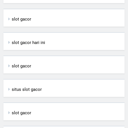
slot gacor
slot gacor hari ini
slot gacor
situs slot gacor
slot gacor