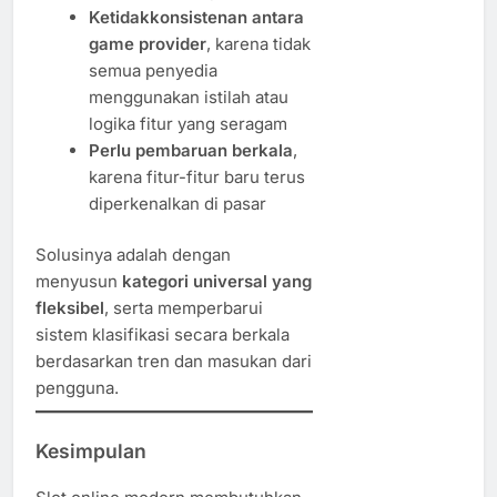
Ketidakkonsistenan antara
game provider
, karena tidak
semua penyedia
menggunakan istilah atau
logika fitur yang seragam
Perlu pembaruan berkala
,
karena fitur-fitur baru terus
diperkenalkan di pasar
Solusinya adalah dengan
menyusun
kategori universal yang
fleksibel
, serta memperbarui
sistem klasifikasi secara berkala
berdasarkan tren dan masukan dari
pengguna.
Kesimpulan