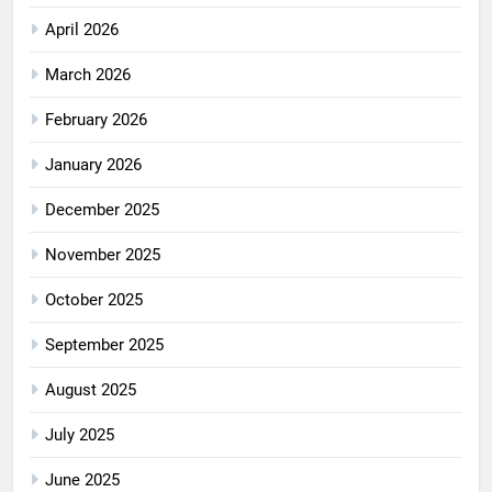
April 2026
March 2026
February 2026
January 2026
December 2025
November 2025
October 2025
September 2025
August 2025
July 2025
June 2025