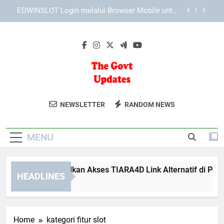
Skip
Cara Login Edwinslot dengan Aman di Perangkat
to
Pribadi
content
Cara Lebah4D Login dengan Cepat di Berbagai
Perangkat secara Aman dan Praktis
Cara Mengoptimalkan Akses TIARA4D Link
Alternatif di Ponsel
EDWINSLOT Login melalui Browser Mobile untuk
Akses yang Lebih Efisien
The Govt
Dapatkan Berita Terkini Dan Update Dari
Cara Login Edwinslot dengan Aman di Perangkat
NEWSLETTER
RANDOM NEWS
Pribadi
Updates
Dunia Pemerintahan Di The Govt
Cara Lebah4D Login dengan Cepat di Berbagai
Updates. Informasi Terpercaya Untuk
Perangkat secara Aman dan Praktis
MENU
Masyarakat.
ra Mengoptimalkan Akses TIARA4D Link Alternatif di Ponsel
HEADLINES
Weeks Ago
Home
kategori fitur slot