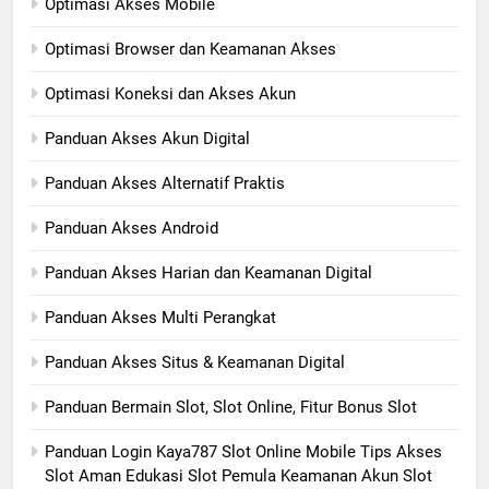
Optimasi Akses Mobile
Optimasi Browser dan Keamanan Akses
Optimasi Koneksi dan Akses Akun
Panduan Akses Akun Digital
Panduan Akses Alternatif Praktis
Panduan Akses Android
Panduan Akses Harian dan Keamanan Digital
Panduan Akses Multi Perangkat
Panduan Akses Situs & Keamanan Digital
Panduan Bermain Slot, Slot Online, Fitur Bonus Slot
Panduan Login Kaya787 Slot Online Mobile Tips Akses
Slot Aman Edukasi Slot Pemula Keamanan Akun Slot