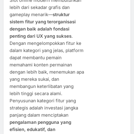
Slot online modern membutuhkan
lebih dari sekadar grafis dan
gameplay menarik—
struktur
sistem fitur yang terorganisasi
dengan baik adalah fondasi
penting dari UX yang sukses
.
Dengan mengelompokkan fitur ke
dalam kategori yang jelas, platform
dapat membantu pemain
memahami konten permainan
dengan lebih baik, menemukan apa
yang mereka sukai, dan
membangun keterlibatan yang
lebih tinggi secara alami.
Penyusunan kategori fitur yang
strategis adalah investasi jangka
panjang dalam menciptakan
pengalaman pengguna yang
efisien, edukatif, dan