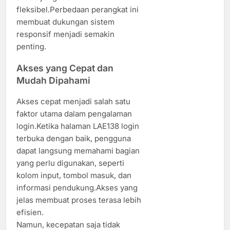
fleksibel.Perbedaan perangkat ini
membuat dukungan sistem
responsif menjadi semakin
penting.
Akses yang Cepat dan
Mudah Dipahami
Akses cepat menjadi salah satu
faktor utama dalam pengalaman
login.Ketika halaman LAE138 login
terbuka dengan baik, pengguna
dapat langsung memahami bagian
yang perlu digunakan, seperti
kolom input, tombol masuk, dan
informasi pendukung.Akses yang
jelas membuat proses terasa lebih
efisien.
Namun, kecepatan saja tidak