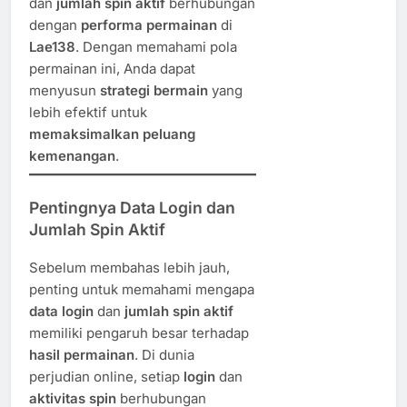
dan
jumlah spin aktif
berhubungan
dengan
performa permainan
di
Lae138
. Dengan memahami pola
permainan ini, Anda dapat
menyusun
strategi bermain
yang
lebih efektif untuk
memaksimalkan peluang
kemenangan
.
Pentingnya Data Login dan
Jumlah Spin Aktif
Sebelum membahas lebih jauh,
penting untuk memahami mengapa
data login
dan
jumlah spin aktif
memiliki pengaruh besar terhadap
hasil permainan
. Di dunia
perjudian online, setiap
login
dan
aktivitas spin
berhubungan