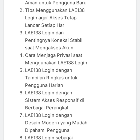
Aman untuk Pengguna Baru
Tips Menggunakan LAE138
Login agar Akses Tetap
Lancar Setiap Hari
LAE138 Login dan
Pentingnya Koneksi Stabil
saat Mengakses Akun
Cara Menjaga Privasi saat
Menggunakan LAE138 Login
LAE138 Login dengan
Tampilan Ringkas untuk
Pengguna Harian
LAE138 Login dengan
Sistem Akses Responsif di
Berbagai Perangkat
LAE138 Login dengan
Desain Modern yang Mudah
Dipahami Pengguna
LAE138 Login sebagai