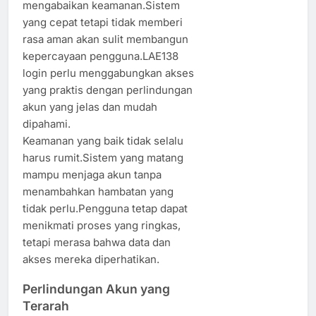
mengabaikan keamanan.Sistem
yang cepat tetapi tidak memberi
rasa aman akan sulit membangun
kepercayaan pengguna.LAE138
login perlu menggabungkan akses
yang praktis dengan perlindungan
akun yang jelas dan mudah
dipahami.
Keamanan yang baik tidak selalu
harus rumit.Sistem yang matang
mampu menjaga akun tanpa
menambahkan hambatan yang
tidak perlu.Pengguna tetap dapat
menikmati proses yang ringkas,
tetapi merasa bahwa data dan
akses mereka diperhatikan.
Perlindungan Akun yang
Terarah