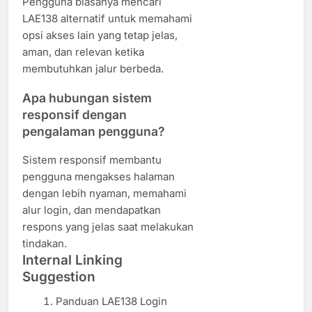
Pengguna biasanya mencari
LAE138 alternatif untuk memahami
opsi akses lain yang tetap jelas,
aman, dan relevan ketika
membutuhkan jalur berbeda.
Apa hubungan sistem
responsif dengan
pengalaman pengguna?
Sistem responsif membantu
pengguna mengakses halaman
dengan lebih nyaman, memahami
alur login, dan mendapatkan
respons yang jelas saat melakukan
tindakan.
Internal Linking
Suggestion
Panduan LAE138 Login