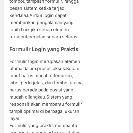
tombol, tampilan formulir, hingga
pesan sistem ketika terjadi
kendala.LAE138 login dapat
memberikan pengalaman yang
lebih baik jika setiap elemen
tersebut berjalan secara selaras.
Formulir Login yang Praktis
Formulir login merupakan elemen
utama dalam proses akses.Kolom
input harus mudah ditemukan,
label perlu jelas, dan tombol utama
harus berada pada posisi yang
mudah dijangkau.Sistem yang
responsif akan membantu formulir
tampil optimal di berbagai ukuran
layar.
Formulir yang praktis membantu
pengguna menghindari kesalahan