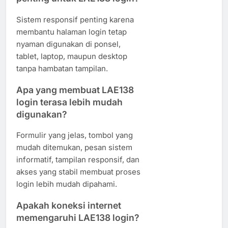
Sistem responsif penting karena
membantu halaman login tetap
nyaman digunakan di ponsel,
tablet, laptop, maupun desktop
tanpa hambatan tampilan.
Apa yang membuat LAE138
login terasa lebih mudah
digunakan?
Formulir yang jelas, tombol yang
mudah ditemukan, pesan sistem
informatif, tampilan responsif, dan
akses yang stabil membuat proses
login lebih mudah dipahami.
Apakah koneksi internet
memengaruhi LAE138 login?