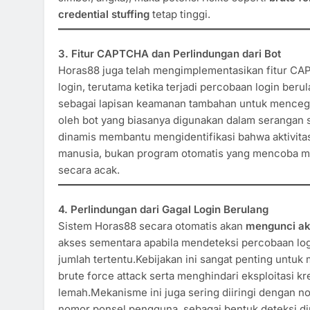
credential stuffing
tetap tinggi.
3. Fitur CAPTCHA dan Perlindungan dari Bot
Horas88 juga telah mengimplementasikan fitur C
login, terutama ketika terjadi percobaan login berul
sebagai lapisan keamanan tambahan untuk mencega
oleh bot yang biasanya digunakan dalam serangan
dinamis membantu mengidentifikasi bahwa aktivitas 
manusia, bukan program otomatis yang mencoba m
secara acak.
4. Perlindungan dari Gagal Login Berulang
Sistem Horas88 secara otomatis akan
mengunci a
akses sementara apabila mendeteksi percobaan log
jumlah tertentu.Kebijakan ini sangat penting untuk
brute force attack serta menghindari eksploitasi k
lemah.Mekanisme ini juga sering diiringi dengan not
nomor ponsel pengguna, sebagai bentuk deteksi di