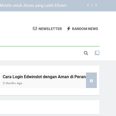
obile untuk Akses yang Lebih Efisien
slot dengan Aman di Perangkat Pribadi
ai Perangkat secara Aman dan Praktis
NEWSLETTER
RANDOM NEWS
es TIARA4D Link Alternatif di Ponsel
 Updates. Informasi Terpercaya Untuk Masyarakat.
obile untuk Akses yang Lebih Efisien
slot dengan Aman di Perangkat Pribadi
ai Perangkat secara Aman dan Praktis
 Edwinslot dengan Aman di Perangkat Pribadi
Cara Leb
2 Months Ag