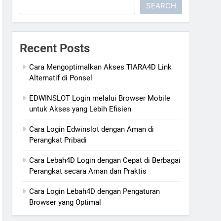
SEARCH
Recent Posts
Cara Mengoptimalkan Akses TIARA4D Link
Alternatif di Ponsel
EDWINSLOT Login melalui Browser Mobile
untuk Akses yang Lebih Efisien
Cara Login Edwinslot dengan Aman di
Perangkat Pribadi
Cara Lebah4D Login dengan Cepat di Berbagai
Perangkat secara Aman dan Praktis
Cara Login Lebah4D dengan Pengaturan
Browser yang Optimal