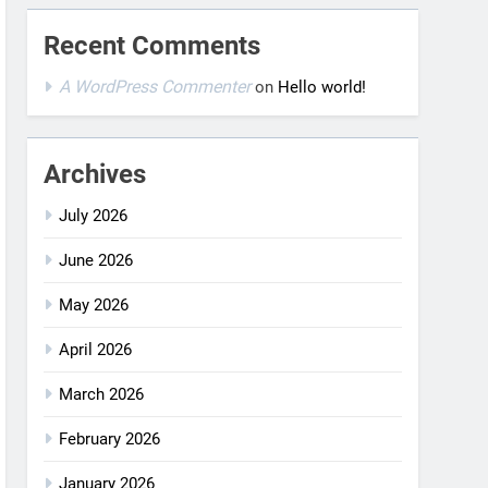
Recent Comments
A WordPress Commenter
on
Hello world!
Archives
July 2026
June 2026
May 2026
April 2026
March 2026
February 2026
January 2026