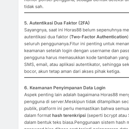
tidak sah.
5. Autentikasi Dua Faktor (2FA)
Sayangnya, saat ini Horas88 belum sepenuhnya m
autentikasi dua faktor (
Two-Factor Authentication
)
seluruh penggunanya.Fitur ini penting untuk mena
keamanan setelah login dengan username dan pas
pengguna harus memasukkan kode tambahan yang d
SMS, email, atau aplikasi autentikator, sehingga s
bocor, akun tetap aman dari akses pihak ketiga.
6. Keamanan Penyimpanan Data Login
Aspek penting lain adalah bagaimana Horas88 men
pengguna di server.Meskipun tidak ditampilkan seca
publik, platform ini perlu memastikan bahwa semu
dalam format
hash terenkripsi
(seperti bcrypt atau
dalam bentuk teks biasa.Penggunaan sistem hash