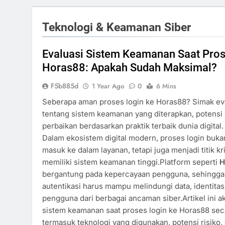
Teknologi & Keamanan Siber
Evaluasi Sistem Keamanan Saat Pros
Horas88: Apakah Sudah Maksimal?
F5b885d
1 Year Ago
0
6 Mins
Seberapa aman proses login ke Horas88? Simak ev
tentang sistem keamanan yang diterapkan, potensi 
perbaikan berdasarkan praktik terbaik dunia digital.
Dalam ekosistem digital modern, proses login buka
masuk ke dalam layanan, tetapi juga menjadi titik kr
memiliki sistem keamanan tinggi.Platform seperti
H
bergantung pada kepercayaan pengguna, sehingga 
autentikasi harus mampu melindungi data, identitas, 
pengguna dari berbagai ancaman siber.Artikel ini 
sistem keamanan saat proses login ke Horas88 se
termasuk teknologi yang digunakan, potensi risiko,