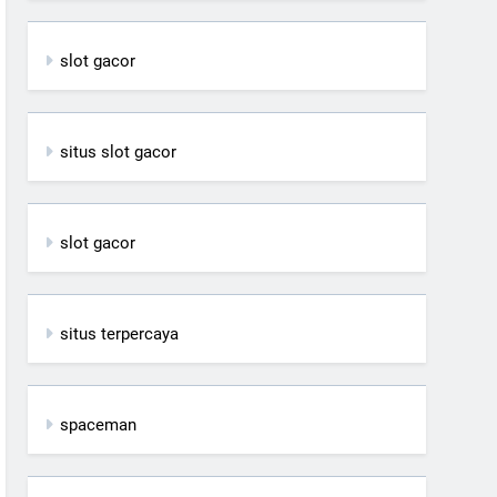
slot gacor
situs slot gacor
slot gacor
situs terpercaya
spaceman