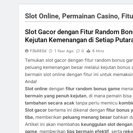
Slot Online, Permainan Casino, Fitu
Slot Gacor dengan Fitur Random Bo
Kejutan Kemenangan di Setiap Putar
F5b885d
1 Year Ago
0
8 Mins
Temukan slot gacor dengan fitur random bonus g
peluang kemenangan besar melalui kejutan bonus ac
bermain slot online dengan fitur ini untuk memaks
Anda!
Slot online
dengan
fitur random bonus game
mena
bermain yang penuh kejutan
, di mana pemain bis
tambahan secara acak
tanpa perlu memicu
kombin
Slot gacor
bertema ini dikenal dengan
fitur bonus 
tiba
, memberikan
peluang menang besar
bahkan d
Artikel ini akan membahas
keunggulan slot dengan
game
, memberikan
tips bermain efektif
, serta
reko