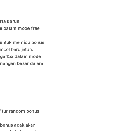
rta karun
,
e dalam mode free
 untuk memicu bonus
mbol baru jatuh.
gga 15x dalam mode
nangan besar dalam
fitur random bonus
r bonus acak
akan