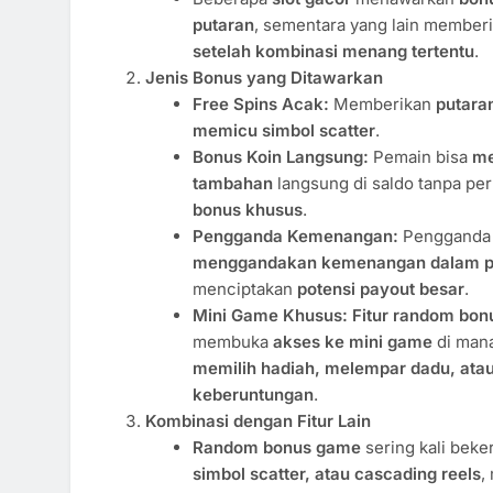
putaran
, sementara yang lain member
setelah kombinasi menang tertentu
.
Jenis Bonus yang Ditawarkan
Free Spins Acak:
Memberikan
putaran
memicu simbol scatter
.
Bonus Koin Langsung:
Pemain bisa
me
tambahan
langsung di saldo tanpa pe
bonus khusus
.
Pengganda Kemenangan:
Pengganda 
menggandakan kemenangan dalam pu
menciptakan
potensi payout besar
.
Mini Game Khusus:
Fitur random bo
membuka
akses ke mini game
di mana
memilih hadiah, melempar dadu, ata
keberuntungan
.
Kombinasi dengan Fitur Lain
Random bonus game
sering kali beke
simbol scatter, atau cascading reels
,