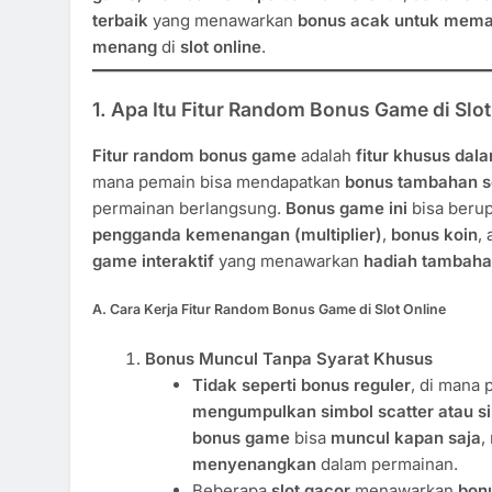
terbaik
yang menawarkan
bonus acak untuk mema
menang
di
slot online
.
1. Apa Itu Fitur Random Bonus Game di Slo
Fitur random bonus game
adalah
fitur khusus dal
mana pemain bisa mendapatkan
bonus tambahan s
permainan berlangsung.
Bonus game ini
bisa beru
pengganda kemenangan (multiplier)
,
bonus koin
,
game interaktif
yang menawarkan
hadiah tambah
A. Cara Kerja Fitur Random Bonus Game di Slot Online
Bonus Muncul Tanpa Syarat Khusus
Tidak seperti bonus reguler
, di mana 
mengumpulkan simbol scatter atau s
bonus game
bisa
muncul kapan saja
,
menyenangkan
dalam permainan.
Beberapa
slot gacor
menawarkan
bonu