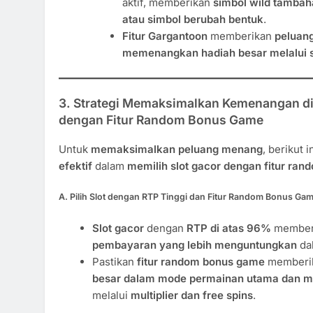
aktif, memberikan
simbol wild tambah
atau simbol berubah bentuk
.
Fitur Gargantoon
memberikan
peluang
memenangkan hadiah besar melalui s
3. Strategi Memaksimalkan Kemenangan di
dengan Fitur Random Bonus Game
Untuk
memaksimalkan peluang menang
, berikut 
efektif
dalam
memilih slot gacor dengan fitur ra
A. Pilih Slot dengan RTP Tinggi dan Fitur Random Bonus 
Slot gacor
dengan
RTP di atas 96%
member
pembayaran yang lebih menguntungkan
da
Pastikan
fitur random bonus game
memberi
besar dalam mode permainan utama dan m
melalui
multiplier dan free spins
.