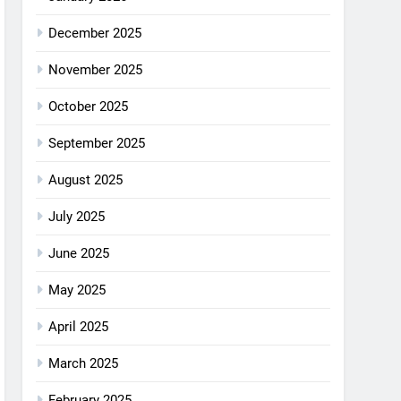
December 2025
November 2025
October 2025
September 2025
August 2025
July 2025
June 2025
May 2025
April 2025
March 2025
February 2025