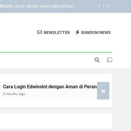
obile untuk Akses yang Lebih Efisien
slot dengan Aman di Perangkat Pribadi
ai Perangkat secara Aman dan Praktis
NEWSLETTER
RANDOM NEWS
es TIARA4D Link Alternatif di Ponsel
 Updates. Informasi Terpercaya Untuk Masyarakat.
obile untuk Akses yang Lebih Efisien
slot dengan Aman di Perangkat Pribadi
ai Perangkat secara Aman dan Praktis
 Edwinslot dengan Aman di Perangkat Pribadi
Cara Leb
2 Months Ag