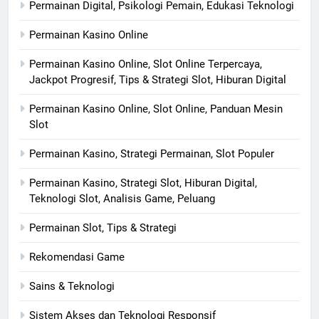
Permainan Digital, Psikologi Pemain, Edukasi Teknologi
Permainan Kasino Online
Permainan Kasino Online, Slot Online Terpercaya,
Jackpot Progresif, Tips & Strategi Slot, Hiburan Digital
Permainan Kasino Online, Slot Online, Panduan Mesin
Slot
Permainan Kasino, Strategi Permainan, Slot Populer
Permainan Kasino, Strategi Slot, Hiburan Digital,
Teknologi Slot, Analisis Game, Peluang
Permainan Slot, Tips & Strategi
Rekomendasi Game
Sains & Teknologi
Sistem Akses dan Teknologi Responsif