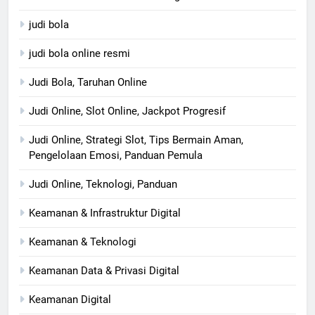
judi bola
judi bola online resmi
Judi Bola, Taruhan Online
Judi Online, Slot Online, Jackpot Progresif
Judi Online, Strategi Slot, Tips Bermain Aman,
Pengelolaan Emosi, Panduan Pemula
Judi Online, Teknologi, Panduan
Keamanan & Infrastruktur Digital
Keamanan & Teknologi
Keamanan Data & Privasi Digital
Keamanan Digital