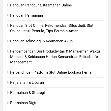
Panduan Pengguna, Keamanan Online
Panduan Permainan
Panduan Slot Online, Rekomendasi Situs Judi, Slot
Online untuk Pemula, Tips Bermain Aman
Panduan Teknologi & Keamanan Akun
Pengembangan Diri Produktivitas & Manajemen Waktu
Mindset & Kebiasaan Harian Kemandirian Pribadi Life
Management
Perbandingan Platform Slot Online Edukasi Pemain
Perjalanan & Liburan
Permainan & Strategi
Permainan Digital