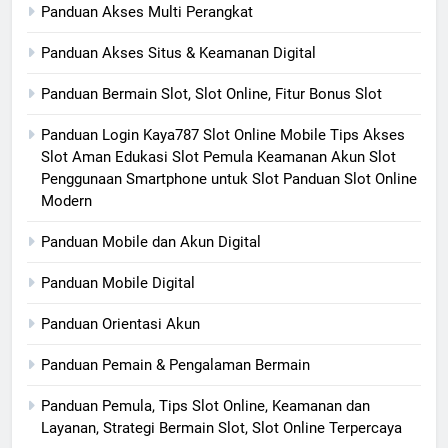
Panduan Akses Multi Perangkat
Panduan Akses Situs & Keamanan Digital
Panduan Bermain Slot, Slot Online, Fitur Bonus Slot
Panduan Login Kaya787 Slot Online Mobile Tips Akses
Slot Aman Edukasi Slot Pemula Keamanan Akun Slot
Penggunaan Smartphone untuk Slot Panduan Slot Online
Modern
Panduan Mobile dan Akun Digital
Panduan Mobile Digital
Panduan Orientasi Akun
Panduan Pemain & Pengalaman Bermain
Panduan Pemula, Tips Slot Online, Keamanan dan
Layanan, Strategi Bermain Slot, Slot Online Terpercaya