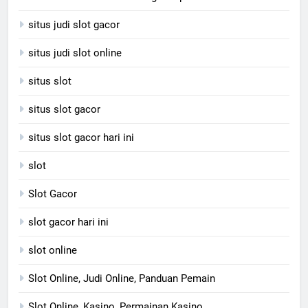
situs judi slot gacor
situs judi slot online
situs slot
situs slot gacor
situs slot gacor hari ini
slot
Slot Gacor
slot gacor hari ini
slot online
Slot Online, Judi Online, Panduan Pemain
Slot Online, Kasino, Permainan Kasino