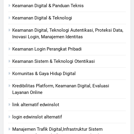
Keamanan Digital & Panduan Teknis
Keamanan Digital & Teknologi
Keamanan Digital, Teknologi Autentikasi, Proteksi Data,
Inovasi Login, Manajemen Identitas
Keamanan Login Perangkat Pribadi
Keamanan Sistem & Teknologi Otentikasi
Komunitas & Gaya Hidup Digital
Kredibilitas Platform, Keamanan Digital, Evaluasi
Layanan Online
link alternatif edwinslot
login edwinslot alternatif
Manajemen Trafik Digital,Infrastruktur Sistem