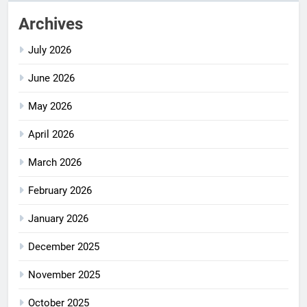
Archives
July 2026
June 2026
May 2026
April 2026
March 2026
February 2026
January 2026
December 2025
November 2025
October 2025