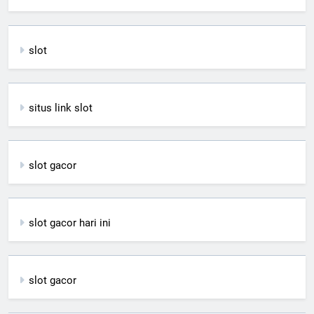
slot
situs link slot
slot gacor
slot gacor hari ini
slot gacor