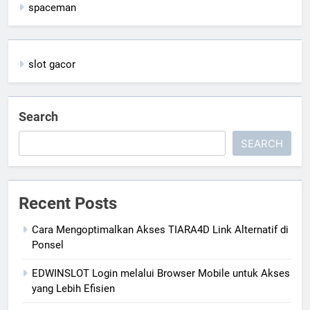
spaceman
slot gacor
Search
SEARCH
Recent Posts
Cara Mengoptimalkan Akses TIARA4D Link Alternatif di
Ponsel
EDWINSLOT Login melalui Browser Mobile untuk Akses
yang Lebih Efisien