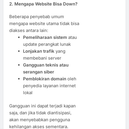
2. Mengapa Website Bisa Down?
Beberapa penyebab umum
mengapa website utama tidak bisa
diakses antara lain:
Pemeliharaan sistem
atau
update perangkat lunak
Lonjakan trafik
yang
membebani server
Gangguan teknis atau
serangan siber
Pemblokiran domain
oleh
penyedia layanan internet
lokal
Gangguan ini dapat terjadi kapan
saja, dan jika tidak diantisipasi,
akan menyebabkan pengguna
kehilangan akses sementara.