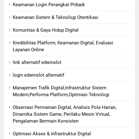
Keamanan Login Perangkat Pribadi
Keamanan Sistem & Teknologi Otentikasi
Komunitas & Gaya Hidup Digital
Kredibilitas Platform, Keamanan Digital, Evaluasi
Layanan Online
link alternatif edwinslot
login edwinslot alternatif
Manajemen Trafik Digital,Infrastruktur Sistem
Modern,Performa Platform,Optimasi Teknologi
Observasi Permainan Digital, Analisis Pola Harian,
Dinamika Sistem Game, Perilaku Mesin Virtual,
Pengalaman Bermain Konsisten
Optimasi Akses & Infrastruktur Digital