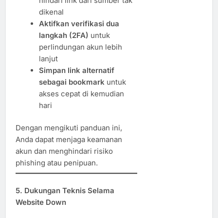
hindari link dari sumber tak
dikenal
Aktifkan verifikasi dua
langkah (2FA)
untuk
perlindungan akun lebih
lanjut
Simpan link alternatif
sebagai bookmark
untuk
akses cepat di kemudian
hari
Dengan mengikuti panduan ini,
Anda dapat menjaga keamanan
akun dan menghindari risiko
phishing atau penipuan.
5. Dukungan Teknis Selama
Website Down