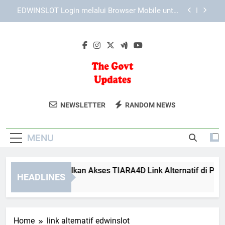
Skip
Cara Login Edwinslot dengan Aman di Perangkat
to
Pribadi
content
Cara Lebah4D Login dengan Cepat di Berbagai
Perangkat secara Aman dan Praktis
Cara Mengoptimalkan Akses TIARA4D Link
Alternatif di Ponsel
EDWINSLOT Login melalui Browser Mobile untuk
Akses yang Lebih Efisien
The Govt
Dapatkan Berita Terkini Dan Update Dari
Cara Login Edwinslot dengan Aman di Perangkat
NEWSLETTER
RANDOM NEWS
Pribadi
Updates
Dunia Pemerintahan Di The Govt
Cara Lebah4D Login dengan Cepat di Berbagai
Updates. Informasi Terpercaya Untuk
Perangkat secara Aman dan Praktis
MENU
Masyarakat.
ra Mengoptimalkan Akses TIARA4D Link Alternatif di Ponsel
HEADLINES
Weeks Ago
Home
link alternatif edwinslot