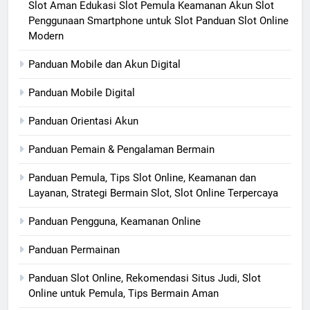
Slot Aman Edukasi Slot Pemula Keamanan Akun Slot
Penggunaan Smartphone untuk Slot Panduan Slot Online
Modern
Panduan Mobile dan Akun Digital
Panduan Mobile Digital
Panduan Orientasi Akun
Panduan Pemain & Pengalaman Bermain
Panduan Pemula, Tips Slot Online, Keamanan dan
Layanan, Strategi Bermain Slot, Slot Online Terpercaya
Panduan Pengguna, Keamanan Online
Panduan Permainan
Panduan Slot Online, Rekomendasi Situs Judi, Slot
Online untuk Pemula, Tips Bermain Aman