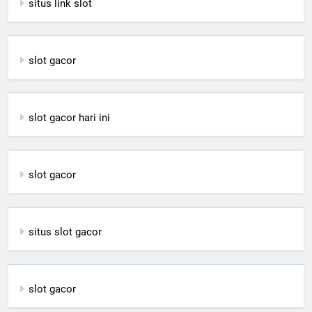
situs link slot
slot gacor
slot gacor hari ini
slot gacor
situs slot gacor
slot gacor