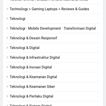
Technology > Gaming Laptops > Reviews & Guides
Teknologi
Teknologi · Mobile Development · Transformasi Digital
Teknologi & Desain Responsif
Teknologi & Digital
Teknologi & Infrastruktur Digital
Teknologi & Inovasi Digital
Teknologi & Keamanan Digital
Teknologi & Keamanan Siber
Teknologi & Perilaku Digital