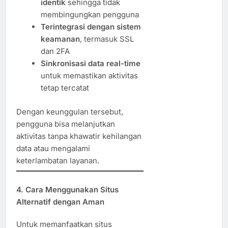
identik
sehingga tidak
membingungkan pengguna
Terintegrasi dengan sistem
keamanan
, termasuk SSL
dan 2FA
Sinkronisasi data real-time
untuk memastikan aktivitas
tetap tercatat
Dengan keunggulan tersebut,
pengguna bisa melanjutkan
aktivitas tanpa khawatir kehilangan
data atau mengalami
keterlambatan layanan.
4. Cara Menggunakan Situs
Alternatif dengan Aman
Untuk memanfaatkan situs