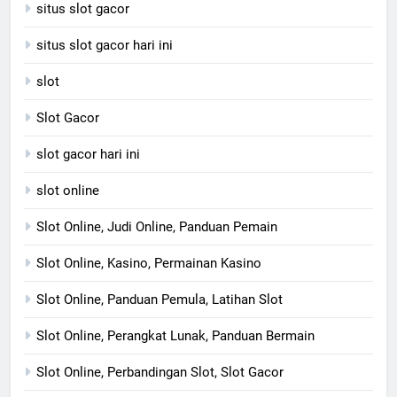
situs slot gacor
situs slot gacor hari ini
slot
Slot Gacor
slot gacor hari ini
slot online
Slot Online, Judi Online, Panduan Pemain
Slot Online, Kasino, Permainan Kasino
Slot Online, Panduan Pemula, Latihan Slot
Slot Online, Perangkat Lunak, Panduan Bermain
Slot Online, Perbandingan Slot, Slot Gacor