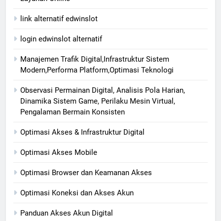
link alternatif edwinslot
login edwinslot alternatif
Manajemen Trafik Digital,Infrastruktur Sistem
Modern,Performa Platform,Optimasi Teknologi
Observasi Permainan Digital, Analisis Pola Harian,
Dinamika Sistem Game, Perilaku Mesin Virtual,
Pengalaman Bermain Konsisten
Optimasi Akses & Infrastruktur Digital
Optimasi Akses Mobile
Optimasi Browser dan Keamanan Akses
Optimasi Koneksi dan Akses Akun
Panduan Akses Akun Digital