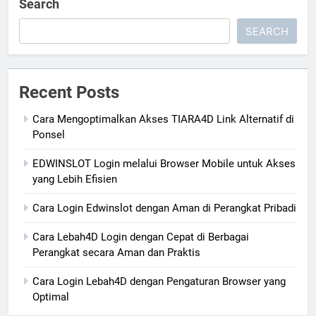
Search
SEARCH
Recent Posts
Cara Mengoptimalkan Akses TIARA4D Link Alternatif di
Ponsel
EDWINSLOT Login melalui Browser Mobile untuk Akses
yang Lebih Efisien
Cara Login Edwinslot dengan Aman di Perangkat Pribadi
Cara Lebah4D Login dengan Cepat di Berbagai
Perangkat secara Aman dan Praktis
Cara Login Lebah4D dengan Pengaturan Browser yang
Optimal