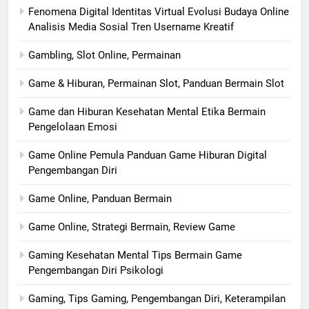
Fenomena Digital Identitas Virtual Evolusi Budaya Online
Analisis Media Sosial Tren Username Kreatif
Gambling, Slot Online, Permainan
Game & Hiburan, Permainan Slot, Panduan Bermain Slot
Game dan Hiburan Kesehatan Mental Etika Bermain
Pengelolaan Emosi
Game Online Pemula Panduan Game Hiburan Digital
Pengembangan Diri
Game Online, Panduan Bermain
Game Online, Strategi Bermain, Review Game
Gaming Kesehatan Mental Tips Bermain Game
Pengembangan Diri Psikologi
Gaming, Tips Gaming, Pengembangan Diri, Keterampilan