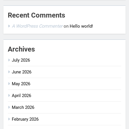
Recent Comments
A WordPress Commenter
on
Hello world!
Archives
July 2026
June 2026
May 2026
April 2026
March 2026
February 2026