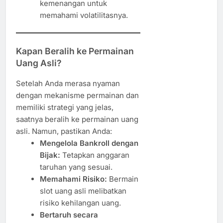
kemenangan untuk
memahami volatilitasnya.
Kapan Beralih ke Permainan
Uang Asli?
Setelah Anda merasa nyaman
dengan mekanisme permainan dan
memiliki strategi yang jelas,
saatnya beralih ke permainan uang
asli. Namun, pastikan Anda:
Mengelola Bankroll dengan
Bijak:
Tetapkan anggaran
taruhan yang sesuai.
Memahami Risiko:
Bermain
slot uang asli melibatkan
risiko kehilangan uang.
Bertaruh secara