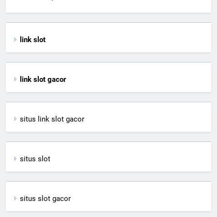
link slot
link slot gacor
situs link slot gacor
situs slot
situs slot gacor