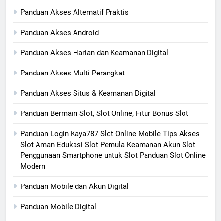
Panduan Akses Alternatif Praktis
Panduan Akses Android
Panduan Akses Harian dan Keamanan Digital
Panduan Akses Multi Perangkat
Panduan Akses Situs & Keamanan Digital
Panduan Bermain Slot, Slot Online, Fitur Bonus Slot
Panduan Login Kaya787 Slot Online Mobile Tips Akses
Slot Aman Edukasi Slot Pemula Keamanan Akun Slot
Penggunaan Smartphone untuk Slot Panduan Slot Online
Modern
Panduan Mobile dan Akun Digital
Panduan Mobile Digital