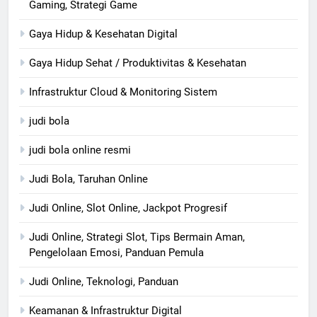
Gaming, Strategi Game
Gaya Hidup & Kesehatan Digital
Gaya Hidup Sehat / Produktivitas & Kesehatan
Infrastruktur Cloud & Monitoring Sistem
judi bola
judi bola online resmi
Judi Bola, Taruhan Online
Judi Online, Slot Online, Jackpot Progresif
Judi Online, Strategi Slot, Tips Bermain Aman,
Pengelolaan Emosi, Panduan Pemula
Judi Online, Teknologi, Panduan
Keamanan & Infrastruktur Digital