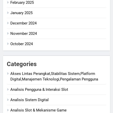
February 2025
January 2025
December 2024
November 2024
October 2024
Categories
Akses Lintas Perangkat,Stabilitas Sistem,Platform
Digital,Manajemen Teknologi,Pengalaman Pengguna
Analisis Pengguna & Interaksi Slot
Analisis Sistem Digital
Analisis Slot & Mekanisme Game