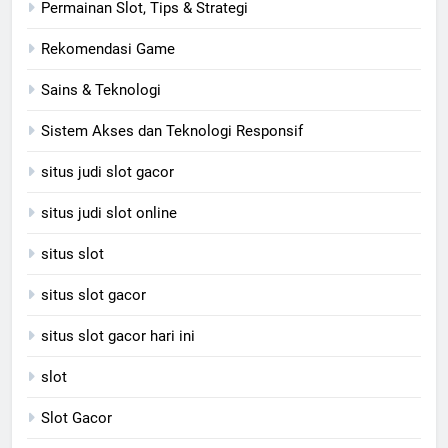
Permainan Slot, Tips & Strategi
Rekomendasi Game
Sains & Teknologi
Sistem Akses dan Teknologi Responsif
situs judi slot gacor
situs judi slot online
situs slot
situs slot gacor
situs slot gacor hari ini
slot
Slot Gacor