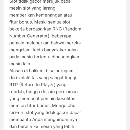
Slot tidak gacor merujuk pada
mesin slot yang jarang
memberikan kemenangan atau
fitur bonus. Meski semua slot
bekerja berdasarkan RNG (Random
Number Generator), beberapa
pemain melaporkan bahwa mereka
mengalami lebih banyak kerugian
pada mesin tertentu dibandingkan
mesin lain.
Alasan di balik ini bisa beragam:
dari volatilitas yang sangat tinggi,
RTP (Return to Player) yang
rendah, hingga desain permainan
yang membuat pemain kesulitan
memicu fitur bonus. Mengetahui
ciri-ciri slot yang tidak gacor dapat
membantu Anda menghindarinya
dan beralih ke mesin yang lebih