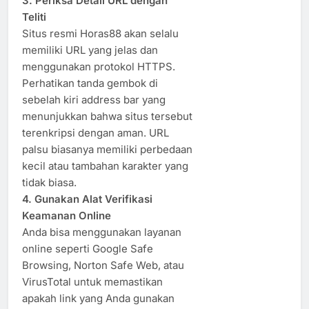
3. Periksa Detail URL dengan
Teliti
Situs resmi Horas88 akan selalu
memiliki URL yang jelas dan
menggunakan protokol HTTPS.
Perhatikan tanda gembok di
sebelah kiri address bar yang
menunjukkan bahwa situs tersebut
terenkripsi dengan aman. URL
palsu biasanya memiliki perbedaan
kecil atau tambahan karakter yang
tidak biasa.
4. Gunakan Alat Verifikasi
Keamanan Online
Anda bisa menggunakan layanan
online seperti Google Safe
Browsing, Norton Safe Web, atau
VirusTotal untuk memastikan
apakah link yang Anda gunakan