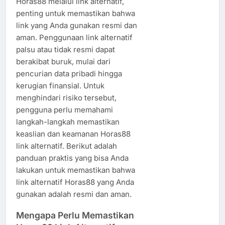
Horas88 melalui link alternatif,
penting untuk memastikan bahwa
link yang Anda gunakan resmi dan
aman. Penggunaan link alternatif
palsu atau tidak resmi dapat
berakibat buruk, mulai dari
pencurian data pribadi hingga
kerugian finansial. Untuk
menghindari risiko tersebut,
pengguna perlu memahami
langkah-langkah memastikan
keaslian dan keamanan Horas88
link alternatif. Berikut adalah
panduan praktis yang bisa Anda
lakukan untuk memastikan bahwa
link alternatif Horas88 yang Anda
gunakan adalah resmi dan aman.
Mengapa Perlu Memastikan