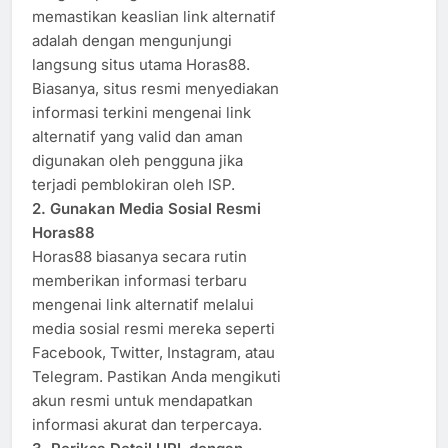
memastikan keaslian link alternatif
adalah dengan mengunjungi
langsung situs utama Horas88.
Biasanya, situs resmi menyediakan
informasi terkini mengenai link
alternatif yang valid dan aman
digunakan oleh pengguna jika
terjadi pemblokiran oleh ISP.
2. Gunakan Media Sosial Resmi
Horas88
Horas88 biasanya secara rutin
memberikan informasi terbaru
mengenai link alternatif melalui
media sosial resmi mereka seperti
Facebook, Twitter, Instagram, atau
Telegram. Pastikan Anda mengikuti
akun resmi untuk mendapatkan
informasi akurat dan terpercaya.