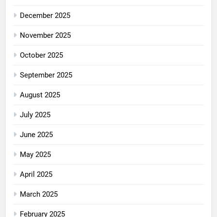
December 2025
November 2025
October 2025
September 2025
August 2025
July 2025
June 2025
May 2025
April 2025
March 2025
February 2025