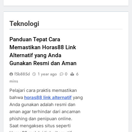
Teknologi
Panduan Tepat Cara
Memastikan Horas88 Link
Alternatif yang Anda
Gunakan Resmi dan Aman
f5b885d
1 year ago
0
6
mins
Pelajari cara praktis memastikan
bahwa
horas88 link alternatif
yang
Anda gunakan adalah resmi dan
aman agar terhindar dari ancaman
phishing dan penipuan online.
Saat mengakses situs seperti