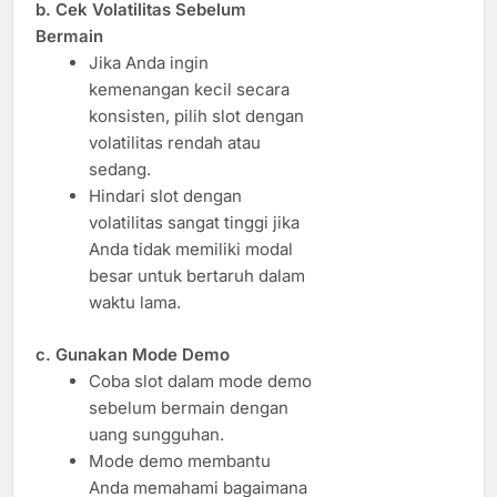
b. Cek Volatilitas Sebelum
Bermain
Jika Anda ingin
kemenangan kecil secara
konsisten, pilih slot dengan
volatilitas rendah atau
sedang.
Hindari slot dengan
volatilitas sangat tinggi jika
Anda tidak memiliki modal
besar untuk bertaruh dalam
waktu lama.
c. Gunakan Mode Demo
Coba slot dalam mode demo
sebelum bermain dengan
uang sungguhan.
Mode demo membantu
Anda memahami bagaimana