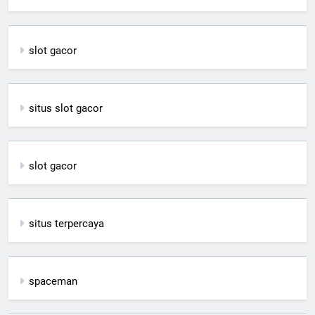
slot gacor
situs slot gacor
slot gacor
situs terpercaya
spaceman