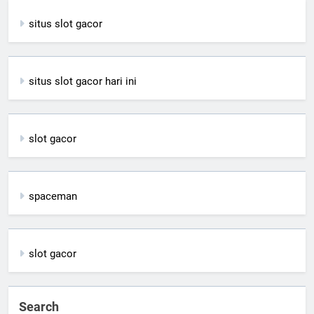
situs slot gacor
situs slot gacor hari ini
slot gacor
spaceman
slot gacor
Search