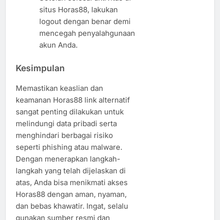
situs Horas88, lakukan
logout dengan benar demi
mencegah penyalahgunaan
akun Anda.
Kesimpulan
Memastikan keaslian dan
keamanan Horas88 link alternatif
sangat penting dilakukan untuk
melindungi data pribadi serta
menghindari berbagai risiko
seperti phishing atau malware.
Dengan menerapkan langkah-
langkah yang telah dijelaskan di
atas, Anda bisa menikmati akses
Horas88 dengan aman, nyaman,
dan bebas khawatir. Ingat, selalu
gunakan sumber resmi dan