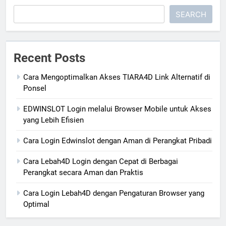
SEARCH
Recent Posts
Cara Mengoptimalkan Akses TIARA4D Link Alternatif di
Ponsel
EDWINSLOT Login melalui Browser Mobile untuk Akses
yang Lebih Efisien
Cara Login Edwinslot dengan Aman di Perangkat Pribadi
Cara Lebah4D Login dengan Cepat di Berbagai
Perangkat secara Aman dan Praktis
Cara Login Lebah4D dengan Pengaturan Browser yang
Optimal