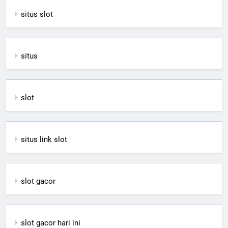
situs slot
situs
slot
situs link slot
slot gacor
slot gacor hari ini