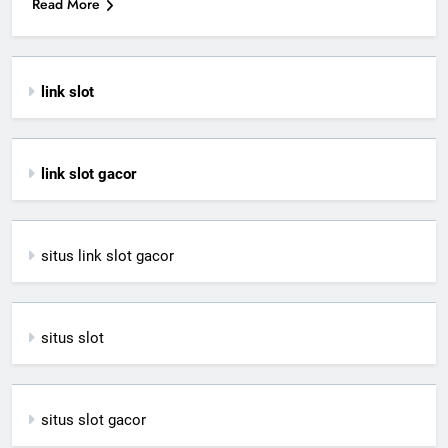
Read More
link slot
link slot gacor
situs link slot gacor
situs slot
situs slot gacor