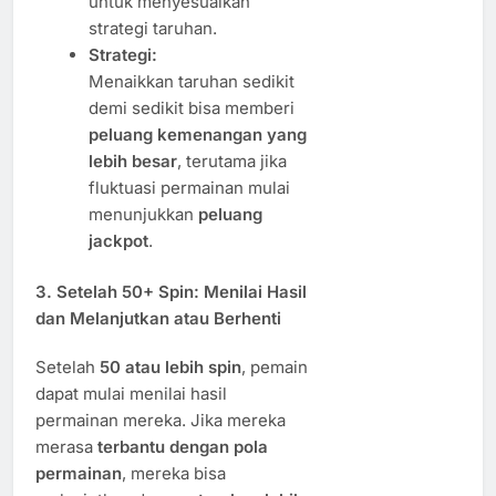
untuk menyesuaikan
strategi taruhan.
Strategi:
Menaikkan taruhan sedikit
demi sedikit bisa memberi
peluang kemenangan yang
lebih besar
, terutama jika
fluktuasi permainan mulai
menunjukkan
peluang
jackpot
.
3. Setelah 50+ Spin: Menilai Hasil
dan Melanjutkan atau Berhenti
Setelah
50 atau lebih spin
, pemain
dapat mulai menilai hasil
permainan mereka. Jika mereka
merasa
terbantu dengan pola
permainan
, mereka bisa