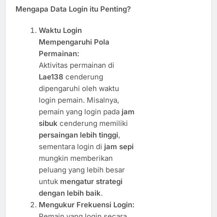
Mengapa Data Login itu Penting?
Waktu Login
Mempengaruhi Pola
Permainan:
Aktivitas permainan di
Lae138
cenderung
dipengaruhi oleh waktu
login pemain. Misalnya,
pemain yang login pada
jam
sibuk
cenderung memiliki
persaingan lebih tinggi
,
sementara login di
jam sepi
mungkin memberikan
peluang yang lebih besar
untuk
mengatur strategi
dengan lebih baik
.
Mengukur Frekuensi Login:
Pemain yang login secara