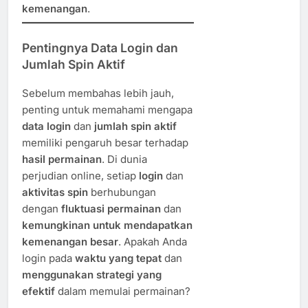
kemenangan
.
Pentingnya Data Login dan
Jumlah Spin Aktif
Sebelum membahas lebih jauh,
penting untuk memahami mengapa
data login
dan
jumlah spin aktif
memiliki pengaruh besar terhadap
hasil permainan
. Di dunia
perjudian online, setiap
login
dan
aktivitas spin
berhubungan
dengan
fluktuasi permainan
dan
kemungkinan untuk mendapatkan
kemenangan besar
. Apakah Anda
login pada
waktu yang tepat
dan
menggunakan strategi yang
efektif
dalam memulai permainan?