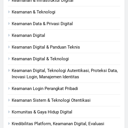
Keamanan & Infrastruktur Digital
Keamanan & Teknologi
Keamanan Data & Privasi Digital
Keamanan Digital
Keamanan Digital & Panduan Teknis
Keamanan Digital & Teknologi
Keamanan Digital, Teknologi Autentikasi, Proteksi Data,
Inovasi Login, Manajemen Identitas
Keamanan Login Perangkat Pribadi
Keamanan Sistem & Teknologi Otentikasi
Komunitas & Gaya Hidup Digital
Kredibilitas Platform, Keamanan Digital, Evaluasi