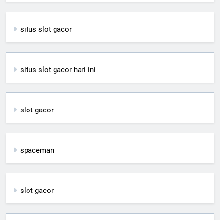
situs slot gacor
situs slot gacor hari ini
slot gacor
spaceman
slot gacor