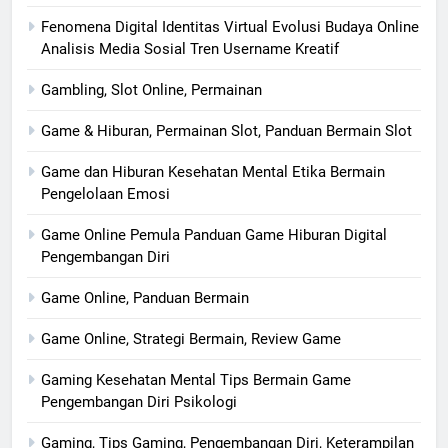
Fenomena Digital Identitas Virtual Evolusi Budaya Online
Analisis Media Sosial Tren Username Kreatif
Gambling, Slot Online, Permainan
Game & Hiburan, Permainan Slot, Panduan Bermain Slot
Game dan Hiburan Kesehatan Mental Etika Bermain
Pengelolaan Emosi
Game Online Pemula Panduan Game Hiburan Digital
Pengembangan Diri
Game Online, Panduan Bermain
Game Online, Strategi Bermain, Review Game
Gaming Kesehatan Mental Tips Bermain Game
Pengembangan Diri Psikologi
Gaming, Tips Gaming, Pengembangan Diri, Keterampilan