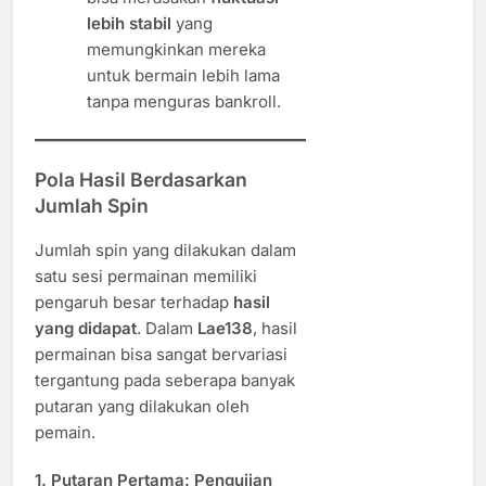
lebih stabil
yang
memungkinkan mereka
untuk bermain lebih lama
tanpa menguras bankroll.
Pola Hasil Berdasarkan
Jumlah Spin
Jumlah spin yang dilakukan dalam
satu sesi permainan memiliki
pengaruh besar terhadap
hasil
yang didapat
. Dalam
Lae138
, hasil
permainan bisa sangat bervariasi
tergantung pada seberapa banyak
putaran yang dilakukan oleh
pemain.
1. Putaran Pertama: Pengujian