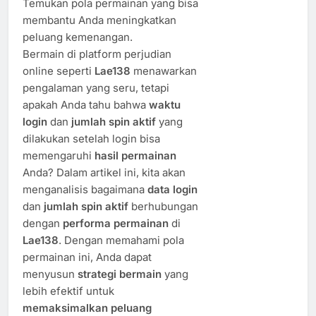
Temukan pola permainan yang bisa
membantu Anda meningkatkan
peluang kemenangan.
Bermain di platform perjudian
online seperti
Lae138
menawarkan
pengalaman yang seru, tetapi
apakah Anda tahu bahwa
waktu
login
dan
jumlah spin aktif
yang
dilakukan setelah login bisa
memengaruhi
hasil permainan
Anda? Dalam artikel ini, kita akan
menganalisis bagaimana
data login
dan
jumlah spin aktif
berhubungan
dengan
performa permainan
di
Lae138
. Dengan memahami pola
permainan ini, Anda dapat
menyusun
strategi bermain
yang
lebih efektif untuk
memaksimalkan peluang