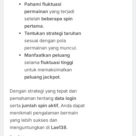
Pahami fluktuasi
permainan
yang terjadi
setelah
beberapa spin
pertama
.
Tentukan strategi taruhan
sesuai dengan pola
permainan yang muncul.
Manfaatkan peluang
selama
fluktuasi tinggi
untuk memaksimalkan
peluang jackpot
.
Dengan strategi yang tepat dan
pemahaman tentang
data login
serta
jumlah spin aktif
, Anda dapat
menikmati pengalaman bermain
yang lebih sukses dan
menguntungkan di
Lae138
.