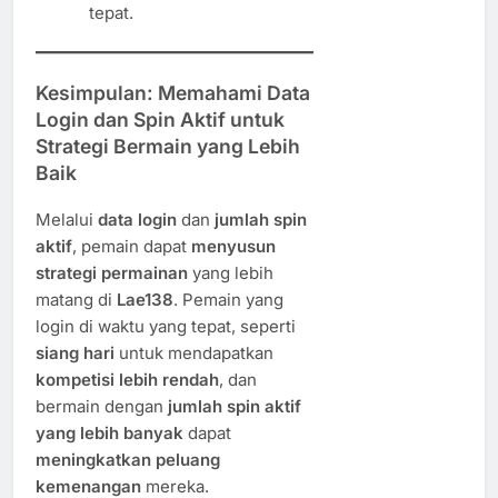
tepat.
Kesimpulan: Memahami Data
Login dan Spin Aktif untuk
Strategi Bermain yang Lebih
Baik
Melalui
data login
dan
jumlah spin
aktif
, pemain dapat
menyusun
strategi permainan
yang lebih
matang di
Lae138
. Pemain yang
login di waktu yang tepat, seperti
siang hari
untuk mendapatkan
kompetisi lebih rendah
, dan
bermain dengan
jumlah spin aktif
yang lebih banyak
dapat
meningkatkan peluang
kemenangan
mereka.