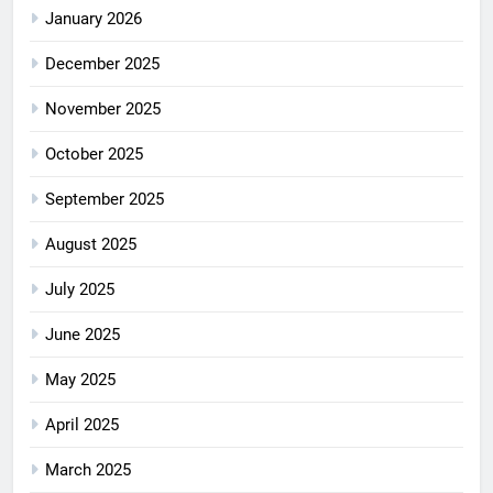
January 2026
December 2025
November 2025
October 2025
September 2025
August 2025
July 2025
June 2025
May 2025
April 2025
March 2025