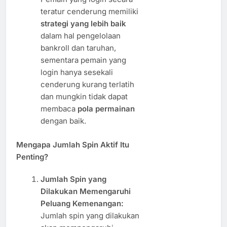
teratur cenderung memiliki
strategi yang lebih baik
dalam hal pengelolaan
bankroll dan taruhan,
sementara pemain yang
login hanya sesekali
cenderung kurang terlatih
dan mungkin tidak dapat
membaca
pola permainan
dengan baik.
Mengapa Jumlah Spin Aktif Itu
Penting?
Jumlah Spin yang
Dilakukan Memengaruhi
Peluang Kemenangan:
Jumlah spin yang dilakukan