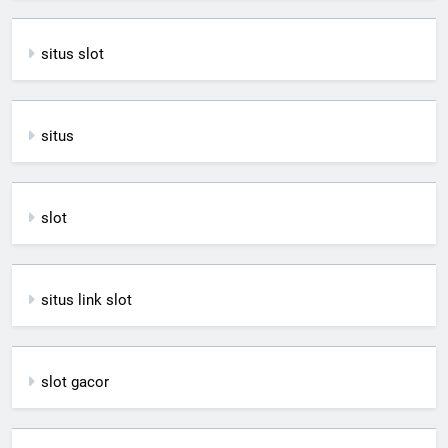
situs slot
situs
slot
situs link slot
slot gacor