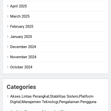
April 2025
March 2025
February 2025
January 2025
December 2024
November 2024
October 2024
Categories
Akses Lintas Perangkat,Stabilitas Sistem,Platform
Digital,Manajemen Teknologi,Pengalaman Pengguna