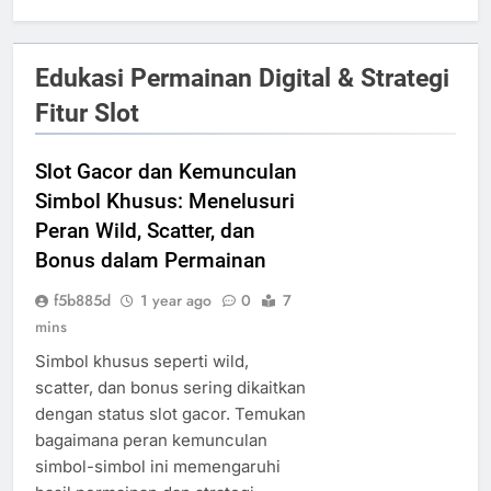
Edukasi Permainan Digital & Strategi
Fitur Slot
Slot Gacor dan Kemunculan
Simbol Khusus: Menelusuri
Peran Wild, Scatter, dan
Bonus dalam Permainan
f5b885d
1 year ago
0
7
mins
Simbol khusus seperti wild,
scatter, dan bonus sering dikaitkan
dengan status slot gacor. Temukan
bagaimana peran kemunculan
simbol-simbol ini memengaruhi