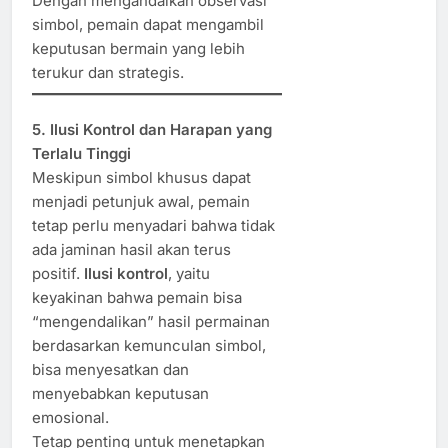
Dengan mengandalkan observasi
simbol, pemain dapat mengambil
keputusan bermain yang lebih
terukur dan strategis.
5. Ilusi Kontrol dan Harapan yang
Terlalu Tinggi
Meskipun simbol khusus dapat
menjadi petunjuk awal, pemain
tetap perlu menyadari bahwa tidak
ada jaminan hasil akan terus
positif.
Ilusi kontrol
, yaitu
keyakinan bahwa pemain bisa
“mengendalikan” hasil permainan
berdasarkan kemunculan simbol,
bisa menyesatkan dan
menyebabkan keputusan
emosional.
Tetap penting untuk menetapkan