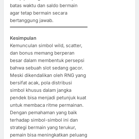
batas waktu dan saldo bermain
agar tetap bermain secara
bertanggung jawab.
Kesimpulan
Kemunculan simbol wild, scatter,
dan bonus memang berperan
besar dalam membentuk persepsi
bahwa sebuah slot sedang gacor.
Meski dikendalikan oleh RNG yang
bersifat acak, pola distribusi
simbol khusus dalam jangka
pendek bisa menjadi petunjuk kuat
untuk membaca ritme permainan.
Dengan pemahaman yang baik
terhadap simbol-simbol ini dan
strategi bermain yang terukur,
pemain bisa meningkatkan peluang