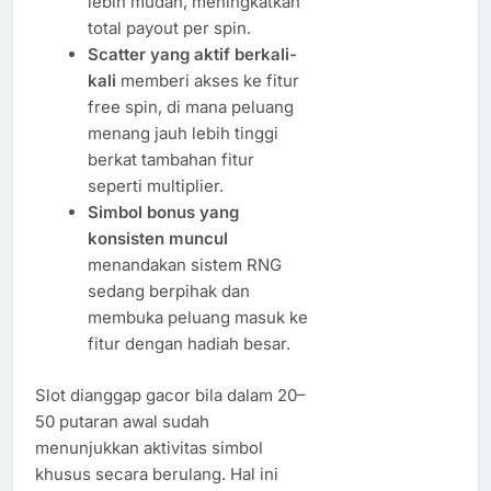
lebih mudah, meningkatkan
total payout per spin.
Scatter yang aktif berkali-
kali
memberi akses ke fitur
free spin, di mana peluang
menang jauh lebih tinggi
berkat tambahan fitur
seperti multiplier.
Simbol bonus yang
konsisten muncul
menandakan sistem RNG
sedang berpihak dan
membuka peluang masuk ke
fitur dengan hadiah besar.
Slot dianggap gacor bila dalam 20–
50 putaran awal sudah
menunjukkan aktivitas simbol
khusus secara berulang. Hal ini