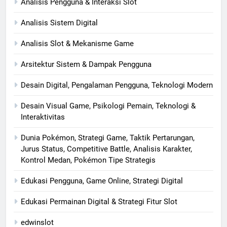
Analisis Pengguna & Interaksi Slot
Analisis Sistem Digital
Analisis Slot & Mekanisme Game
Arsitektur Sistem & Dampak Pengguna
Desain Digital, Pengalaman Pengguna, Teknologi Modern
Desain Visual Game, Psikologi Pemain, Teknologi &
Interaktivitas
Dunia Pokémon, Strategi Game, Taktik Pertarungan,
Jurus Status, Competitive Battle, Analisis Karakter,
Kontrol Medan, Pokémon Tipe Strategis
Edukasi Pengguna, Game Online, Strategi Digital
Edukasi Permainan Digital & Strategi Fitur Slot
edwinslot