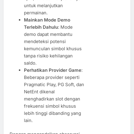
untuk melanjutkan
permainan.
Mainkan Mode Demo
Terlebih Dahulu
: Mode
demo dapat membantu
mendeteksi potensi
kemunculan simbol khusus
tanpa risiko kehilangan
saldo.
Perhatikan Provider Game
:
Beberapa provider seperti
Pragmatic Play, PG Soft, dan
NetEnt dikenal
menghadirkan slot dengan
frekuensi simbol khusus
lebih tinggi dibanding yang
lain.