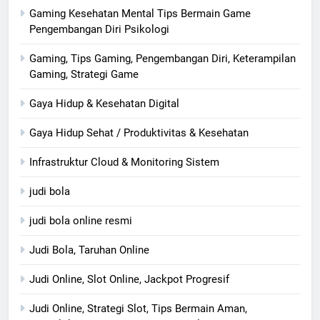
Gaming Kesehatan Mental Tips Bermain Game
Pengembangan Diri Psikologi
Gaming, Tips Gaming, Pengembangan Diri, Keterampilan
Gaming, Strategi Game
Gaya Hidup & Kesehatan Digital
Gaya Hidup Sehat / Produktivitas & Kesehatan
Infrastruktur Cloud & Monitoring Sistem
judi bola
judi bola online resmi
Judi Bola, Taruhan Online
Judi Online, Slot Online, Jackpot Progresif
Judi Online, Strategi Slot, Tips Bermain Aman,