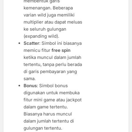
membentuk garis
kemenangan. Beberapa
varian wild juga memiliki
multiplier atau dapat meluas
ke seluruh gulungan
(expanding wild).
Scatter
: Simbol ini biasanya
memicu fitur
free spin
ketika muncul dalam jumlah
tertentu, tanpa perlu berada
di garis pembayaran yang
sama.
Bonus
: Simbol bonus
digunakan untuk membuka
fitur mini game atau jackpot
dalam game tertentu.
Biasanya harus muncul
dalam jumlah tertentu di
gulungan tertentu.