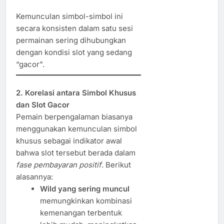
Kemunculan simbol-simbol ini
secara konsisten dalam satu sesi
permainan sering dihubungkan
dengan kondisi slot yang sedang
“gacor”.
2. Korelasi antara Simbol Khusus
dan Slot Gacor
Pemain berpengalaman biasanya
menggunakan kemunculan simbol
khusus sebagai indikator awal
bahwa slot tersebut berada dalam
fase pembayaran positif
. Berikut
alasannya:
Wild yang sering muncul
memungkinkan kombinasi
kemenangan terbentuk