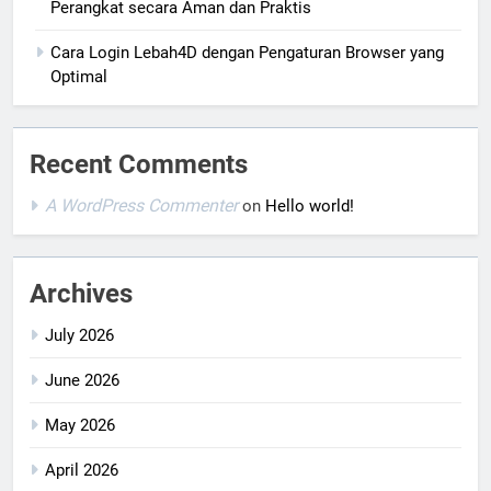
Perangkat secara Aman dan Praktis
Cara Login Lebah4D dengan Pengaturan Browser yang
Optimal
Recent Comments
A WordPress Commenter
on
Hello world!
Archives
July 2026
June 2026
May 2026
April 2026