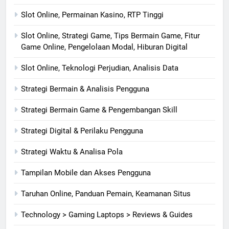
Slot Online, Permainan Kasino, RTP Tinggi
Slot Online, Strategi Game, Tips Bermain Game, Fitur
Game Online, Pengelolaan Modal, Hiburan Digital
Slot Online, Teknologi Perjudian, Analisis Data
Strategi Bermain & Analisis Pengguna
Strategi Bermain Game & Pengembangan Skill
Strategi Digital & Perilaku Pengguna
Strategi Waktu & Analisa Pola
Tampilan Mobile dan Akses Pengguna
Taruhan Online, Panduan Pemain, Keamanan Situs
Technology > Gaming Laptops > Reviews & Guides