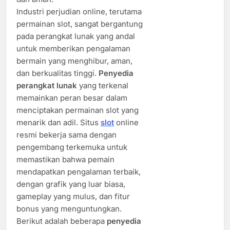
Industri perjudian online, terutama
permainan slot, sangat bergantung
pada perangkat lunak yang andal
untuk memberikan pengalaman
bermain yang menghibur, aman,
dan berkualitas tinggi.
Penyedia
perangkat lunak
yang terkenal
memainkan peran besar dalam
menciptakan permainan slot yang
menarik dan adil. Situs
slot
online
resmi bekerja sama dengan
pengembang terkemuka untuk
memastikan bahwa pemain
mendapatkan pengalaman terbaik,
dengan grafik yang luar biasa,
gameplay yang mulus, dan fitur
bonus yang menguntungkan.
Berikut adalah beberapa
penyedia