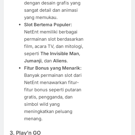
dengan desain grafis yang
sangat detail dan animasi
yang memukau.
Slot Bertema Populer:
NetEnt memiliki berbagai
permainan slot berdasarkan
film, acara TV, dan mitologi,
seperti
The Invisible Man
,
Jumanji
, dan
Aliens
.
Fitur Bonus yang Menarik:
Banyak permainan slot dari
NetEnt menawarkan fitur-
fitur bonus seperti putaran
gratis, pengganda, dan
simbol wild yang
meningkatkan peluang
menang.
3.
Play’n GO