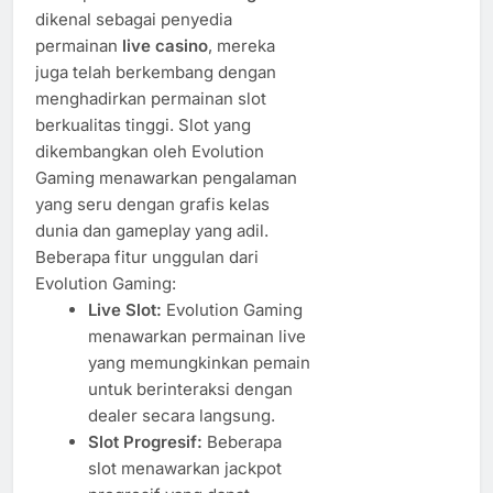
dikenal sebagai penyedia
permainan
live casino
, mereka
juga telah berkembang dengan
menghadirkan permainan slot
berkualitas tinggi. Slot yang
dikembangkan oleh Evolution
Gaming menawarkan pengalaman
yang seru dengan grafis kelas
dunia dan gameplay yang adil.
Beberapa fitur unggulan dari
Evolution Gaming:
Live Slot:
Evolution Gaming
menawarkan permainan live
yang memungkinkan pemain
untuk berinteraksi dengan
dealer secara langsung.
Slot Progresif:
Beberapa
slot menawarkan jackpot