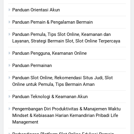
Panduan Orientasi Akun
Panduan Pemain & Pengalaman Bermain
Panduan Pemula, Tips Slot Online, Keamanan dan
Layanan, Strategi Bermain Slot, Slot Online Terpercaya
Panduan Pengguna, Keamanan Online
Panduan Permainan
Panduan Slot Online, Rekomendasi Situs Judi, Slot
Online untuk Pemula, Tips Bermain Aman
Panduan Teknologi & Keamanan Akun
Pengembangan Diri Produktivitas & Manajemen Waktu
Mindset & Kebiasaan Harian Kemandirian Pribadi Life
Management