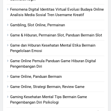
Fenomena Digital Identitas Virtual Evolusi Budaya Online
Analisis Media Sosial Tren Username Kreatif
Gambling, Slot Online, Permainan
Game & Hiburan, Permainan Slot, Panduan Bermain Slot
Game dan Hiburan Kesehatan Mental Etika Bermain
Pengelolaan Emosi
Game Online Pemula Panduan Game Hiburan Digital
Pengembangan Diri
Game Online, Panduan Bermain
Game Online, Strategi Bermain, Review Game
Gaming Kesehatan Mental Tips Bermain Game
Pengembangan Diri Psikologi