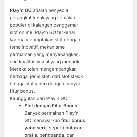
Play’n GO
adalah penyedia
perangkat lunak yang semakin
populer di kalangan penggemar
slot online. Play’n GO terkenal
karena menciptakan slot dengan
tema inovatif, mekanisme
permainan yang menyenangkan,
dan kualitas visual yang menarik.
Mereka telah mengembangkan
berbagai jenis slot, dari slot klasik
hingga slot video dengan banyak
fitur bonus.
Keunggulan dari Play’n GO:
Slot dengan Fitur Bonus:
Banyak permainan Play’n
GO menawarkan
fitur bonus
yang seru
, seperti
putaran
gratis
,
pengganda
, dan