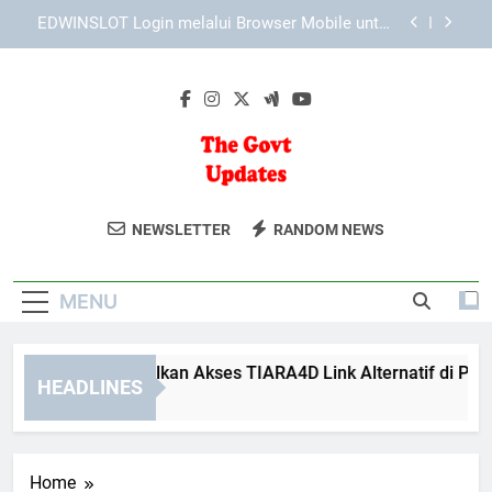
Skip
Cara Login Edwinslot dengan Aman di Perangkat
to
Pribadi
content
Cara Lebah4D Login dengan Cepat di Berbagai
Perangkat secara Aman dan Praktis
Cara Mengoptimalkan Akses TIARA4D Link
Alternatif di Ponsel
EDWINSLOT Login melalui Browser Mobile untuk
Akses yang Lebih Efisien
The Govt
Dapatkan Berita Terkini Dan Update Dari
Cara Login Edwinslot dengan Aman di Perangkat
NEWSLETTER
RANDOM NEWS
Pribadi
Updates
Dunia Pemerintahan Di The Govt
Cara Lebah4D Login dengan Cepat di Berbagai
Updates. Informasi Terpercaya Untuk
Perangkat secara Aman dan Praktis
MENU
Masyarakat.
ra Mengoptimalkan Akses TIARA4D Link Alternatif di Ponsel
HEADLINES
Weeks Ago
Home