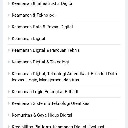
Keamanan & Infrastruktur Digital
Keamanan & Teknologi
Keamanan Data & Privasi Digital
Keamanan Digital
Keamanan Digital & Panduan Teknis
Keamanan Digital & Teknologi
Keamanan Digital, Teknologi Autentikasi, Proteksi Data,
Inovasi Login, Manajemen Identitas
Keamanan Login Perangkat Pribadi
Keamanan Sistem & Teknologi Otentikasi
Komunitas & Gaya Hidup Digital
Kredibilitas Platform, Keamanan Digital, Evaluasi