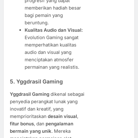
progresif yang dapat
memberikan hadiah besar
bagi pemain yang
beruntung.
Kualitas Audio dan Visual:
Evolution Gaming sangat
memperhatikan kualitas
audio dan visual yang
menciptakan atmosfer
permainan yang realistis.
5.
Yggdrasil Gaming
Yggdrasil Gaming
dikenal sebagai
penyedia perangkat lunak yang
inovatif dan kreatif, yang
memprioritaskan
desain visual
,
fitur bonus
, dan
pengalaman
bermain yang unik
. Mereka