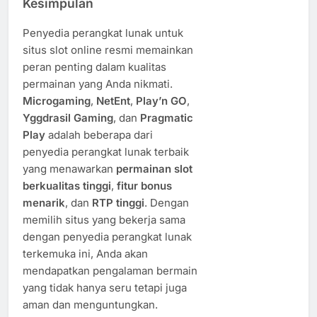
Kesimpulan
Penyedia perangkat lunak untuk
situs slot online resmi memainkan
peran penting dalam kualitas
permainan yang Anda nikmati.
Microgaming
,
NetEnt
,
Play’n GO
,
Yggdrasil Gaming
, dan
Pragmatic
Play
adalah beberapa dari
penyedia perangkat lunak terbaik
yang menawarkan
permainan slot
berkualitas tinggi
,
fitur bonus
menarik
, dan
RTP tinggi
. Dengan
memilih situs yang bekerja sama
dengan penyedia perangkat lunak
terkemuka ini, Anda akan
mendapatkan pengalaman bermain
yang tidak hanya seru tetapi juga
aman dan menguntungkan.