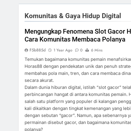
Komunitas & Gaya Hidup Digital
Mengungkap Fenomena Slot Gacor H
Cara Komunitas Membaca Polanya
F5b885d
1 Year Ago
0
6 Mins
Temukan bagaimana komunitas pemain menafsirkan 
Horas88 dengan pendekatan unik dan penuh strategi.
membahas pola main, tren, dan cara membaca din
secara akurat.
Dalam dunia hiburan digital, istilah “slot gacor” tel
perbincangan hangat di antara komunitas pemain. 
salah satu platform yang populer di kalangan peng
kali dikaitkan dengan tingkat kemenangan yang lebih
dengan sebutan “gacor”. Namun, apa sebenarnya 
permainan disebut gacor, dan bagaimana komunitas
polanya?