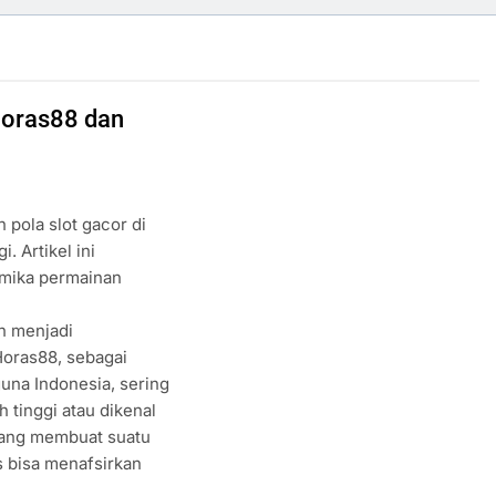
oras88 dan
pola slot gacor di
 Artikel ini
amika permainan
ah menjadi
Horas88, sebagai
guna Indonesia, sering
 tinggi atau dikenal
yang membuat suatu
 bisa menafsirkan