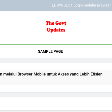
EDWINSLOT Login melalui Browser M
Cara Login Edwin
Cara Lebah4D Login dengan Cepat di Berbag
 Govt Updates
Cara Mengoptimalkan Aks
erita Terkini Dan Update Dari Dunia Pemerintahan Di The Govt
EDWINSLOT Login melalui Browser M
SAMPLE PAGE
Cara Login Edwin
Cara Lebah4D Login dengan Cepat di Berbag
Browser Mobile untuk Akses yang Lebih Efisien
Cara Lo
2 Months