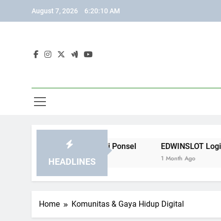
Skip
August 7, 2026
6:20:11 AM
to
content
The
Dapatkan B
4D Link Alternatif di Ponsel
EDWINSLOT Login melalui 
1 Month Ago
HEADLINES
Home
Komunitas & Gaya Hidup Digital