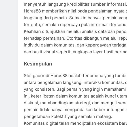
menyentuh langsung kredibilitas sumber informasi.
Horas88 memberikan nilai pada pengalaman nyata d
langsung dari pemain. Semakin banyak pemain yan
tertentu, semakin dipercaya pula informasi tersebut
Keahlian ditunjukkan melalui analisis data dan pend
terhadap permainan. Otoritas dibangun melalui repu
individu dalam komunitas, dan kepercayaan terjaga 
dan bukti visual seperti tangkapan layar hasil berma
Kesimpulan
Slot gacor di Horas88 adalah fenomena yang tumbu
antara pengalaman langsung, interaksi komunitas,
yang konsisten. Bagi pemain yang ingin memahami
ini, keterlibatan dalam komunitas adalah kunci uta
diskusi, membandingkan strategi, dan menguji sendi
pemain tidak hanya mengandalkan keberuntungan s
pengetahuan kolektif yang semakin matang.
Komunitas digital telah menciptakan ekosistem ba