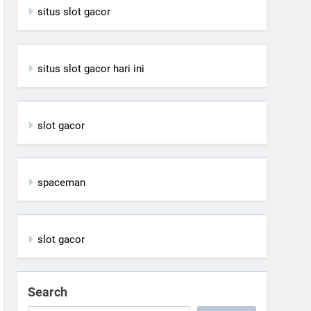
situs slot gacor
situs slot gacor hari ini
slot gacor
spaceman
slot gacor
Search