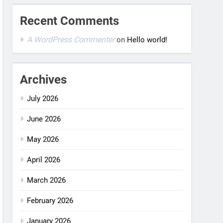
Recent Comments
A WordPress Commenter
on
Hello world!
Archives
July 2026
June 2026
May 2026
April 2026
March 2026
February 2026
January 2026