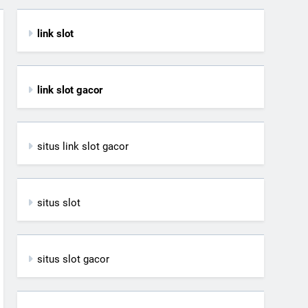
link slot
link slot gacor
situs link slot gacor
situs slot
situs slot gacor