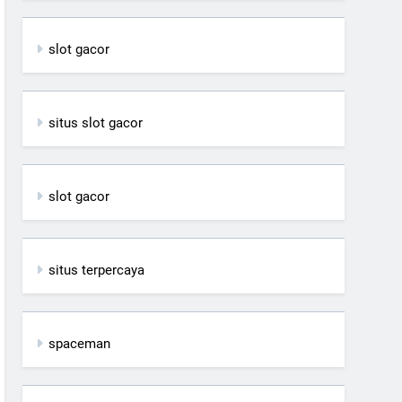
slot gacor
situs slot gacor
slot gacor
situs terpercaya
spaceman