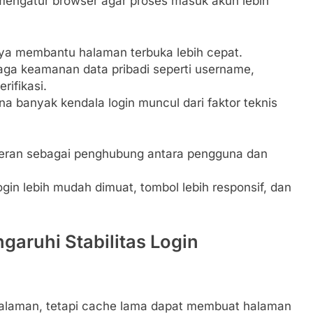
mengatur browser agar proses masuk akun lebih
ya membantu halaman terbuka lebih cepat.
ga keamanan data pribadi seperti username,
rifikasi.
na banyak kendala login muncul dari faktor teknis
peran sebagai penghubung antara pengguna dan
gin lebih mudah dimuat, tombol lebih responsif, dan
aruhi Stabilitas Login
aman, tetapi cache lama dapat membuat halaman