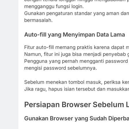
mengganggu fungsi login.
Gunakan pengaturan standar yang aman dan 
bermasalah.
Auto-fill yang Menyimpan Data Lama
Fitur auto-fill memang praktis karena dapat
Namun, fitur ini juga bisa menjadi penyebab 
Pengguna yang pernah mengganti password 
mengisi password sebelumnya.
Sebelum menekan tombol masuk, periksa kemb
Jika ragu, hapus isian tersebut dan masukka
Persiapan Browser Sebelum 
Gunakan Browser yang Sudah Diperba