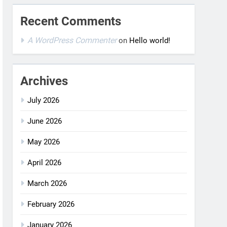
Recent Comments
A WordPress Commenter
on
Hello world!
Archives
July 2026
June 2026
May 2026
April 2026
March 2026
February 2026
January 2026