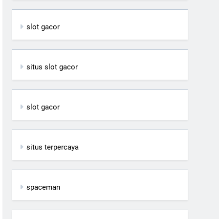
slot gacor
situs slot gacor
slot gacor
situs terpercaya
spaceman