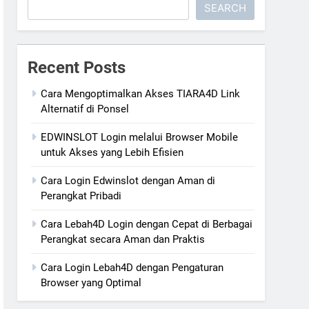
SEARCH
Recent Posts
Cara Mengoptimalkan Akses TIARA4D Link
Alternatif di Ponsel
EDWINSLOT Login melalui Browser Mobile
untuk Akses yang Lebih Efisien
Cara Login Edwinslot dengan Aman di
Perangkat Pribadi
Cara Lebah4D Login dengan Cepat di Berbagai
Perangkat secara Aman dan Praktis
Cara Login Lebah4D dengan Pengaturan
Browser yang Optimal