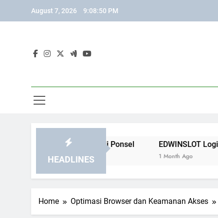
Skip
August 7, 2026
9:08:51 PM
to
content
The
Dapatkan B
Link Alternatif di Ponsel
EDWINSLOT Login melalui Bro
1 Month Ago
HEADLINES
Home
Optimasi Browser dan Keamanan Akses