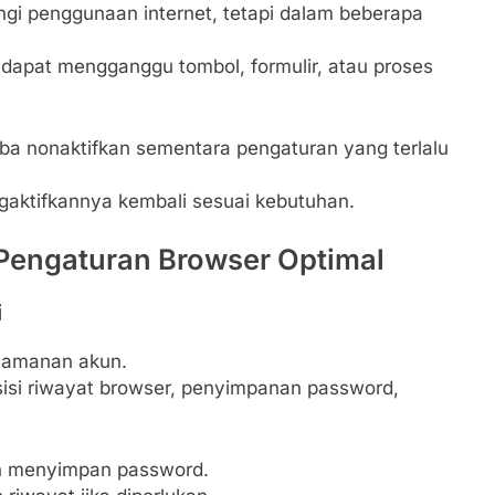
i penggunaan internet, tetapi dalam beberapa
a dapat mengganggu tombol, formulir, atau proses
oba nonaktifkan sementara pengaturan yang terlalu
gaktifkannya kembali sesuai kebutuhan.
Pengaturan Browser Optimal
i
eamanan akun.
 sisi riwayat browser, penyimpanan password,
n menyimpan password.