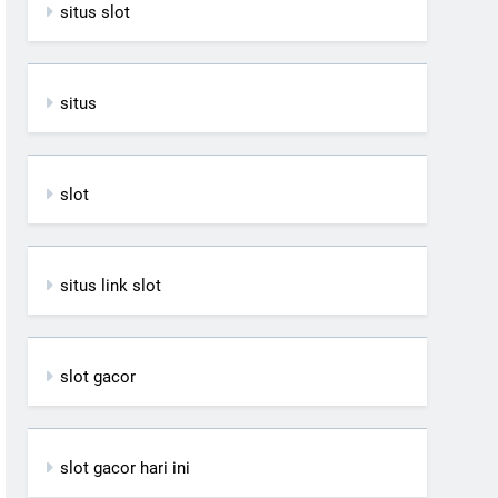
situs slot
situs
slot
situs link slot
slot gacor
slot gacor hari ini