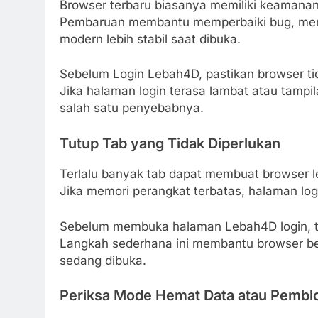
Browser terbaru biasanya memiliki keamanan, 
Pembaruan membantu memperbaiki bug, men
modern lebih stabil saat dibuka.
Sebelum Login Lebah4D, pastikan browser tid
Jika halaman login terasa lambat atau tampil
salah satu penyebabnya.
Tutup Tab yang Tidak Diperlukan
Terlalu banyak tab dapat membuat browser le
Jika memori perangkat terbatas, halaman logi
Sebelum membuka halaman Lebah4D login, tu
Langkah sederhana ini membantu browser bek
sedang dibuka.
Periksa Mode Hemat Data atau Pemblo