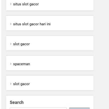
situs slot gacor
situs slot gacor hari ini
slot gacor
spaceman
slot gacor
Search