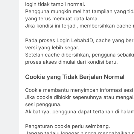
login tidak tampil normal.
Pengguna mungkin melihat tampilan yang tid
yang terus memuat data lama.
Jika kondisi ini terjadi, membersihkan cach
Pada proses Login Lebah4D, cache yang b
versi yang lebih segar.
Setelah cache dibersihkan, pengguna sebai
proses akses dimulai dari kondisi baru.
Cookie yang Tidak Berjalan Normal
Cookie membantu menyimpan informasi sesi
Jika cookie diblokir sepenuhnya atau menga
sesi pengguna.
Akibatnya, pengguna dapat tertahan di hala
Pengaturan cookie perlu seimbang.
Jangan terlalu longgar hingga mengabaikan pr