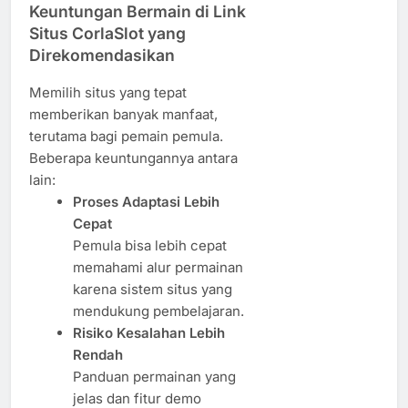
Keuntungan Bermain di Link
Situs CorlaSlot yang
Direkomendasikan
Memilih situs yang tepat
memberikan banyak manfaat,
terutama bagi pemain pemula.
Beberapa keuntungannya antara
lain:
Proses Adaptasi Lebih
Cepat
Pemula bisa lebih cepat
memahami alur permainan
karena sistem situs yang
mendukung pembelajaran.
Risiko Kesalahan Lebih
Rendah
Panduan permainan yang
jelas dan fitur demo