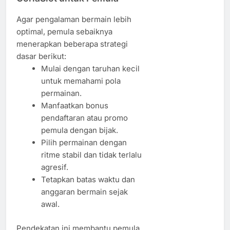
Agar pengalaman bermain lebih
optimal, pemula sebaiknya
menerapkan beberapa strategi
dasar berikut:
Mulai dengan taruhan kecil
untuk memahami pola
permainan.
Manfaatkan bonus
pendaftaran atau promo
pemula dengan bijak.
Pilih permainan dengan
ritme stabil dan tidak terlalu
agresif.
Tetapkan batas waktu dan
anggaran bermain sejak
awal.
Pendekatan ini membantu pemula