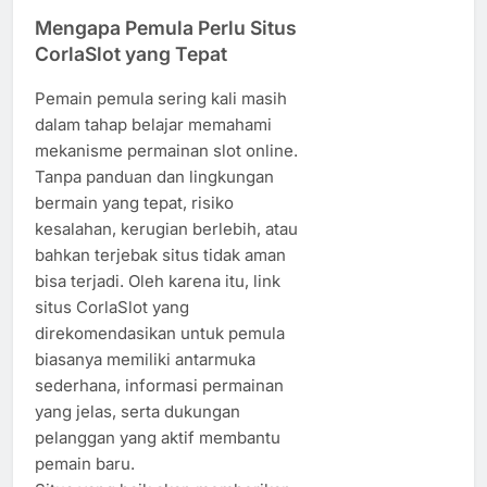
Mengapa Pemula Perlu Situs
CorlaSlot yang Tepat
Pemain pemula sering kali masih
dalam tahap belajar memahami
mekanisme permainan slot online.
Tanpa panduan dan lingkungan
bermain yang tepat, risiko
kesalahan, kerugian berlebih, atau
bahkan terjebak situs tidak aman
bisa terjadi. Oleh karena itu, link
situs CorlaSlot yang
direkomendasikan untuk pemula
biasanya memiliki antarmuka
sederhana, informasi permainan
yang jelas, serta dukungan
pelanggan yang aktif membantu
pemain baru.