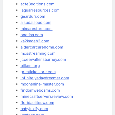
acte3editions.com
jaguarresources.com
geardurr.com
alsudaisoud.com
mimarestore.com
onetisa.com
ka2kadeh2.com
aldercarcarehome.com
mcsstreaming.com
jcceewatkinsbarney.com
bilkem.org
greatlakeslore.com
infinitelyadaydreamer.com
moonshine-master.com
findomwebcams.com
minecraftserversreview.com
floridaelitesw.com
babyluxify.com
vpatees.com