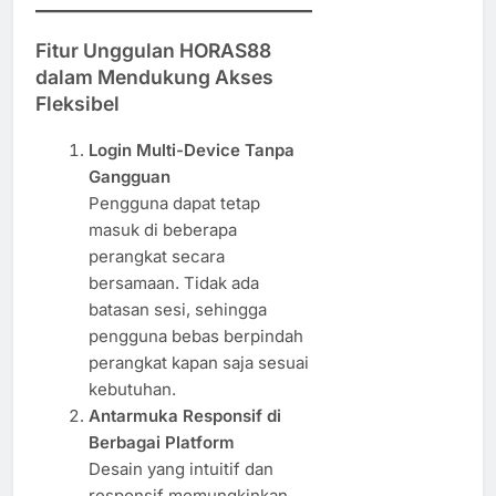
Fitur Unggulan HORAS88
dalam Mendukung Akses
Fleksibel
Login Multi-Device Tanpa
Gangguan
Pengguna dapat tetap
masuk di beberapa
perangkat secara
bersamaan. Tidak ada
batasan sesi, sehingga
pengguna bebas berpindah
perangkat kapan saja sesuai
kebutuhan.
Antarmuka Responsif di
Berbagai Platform
Desain yang intuitif dan
responsif memungkinkan