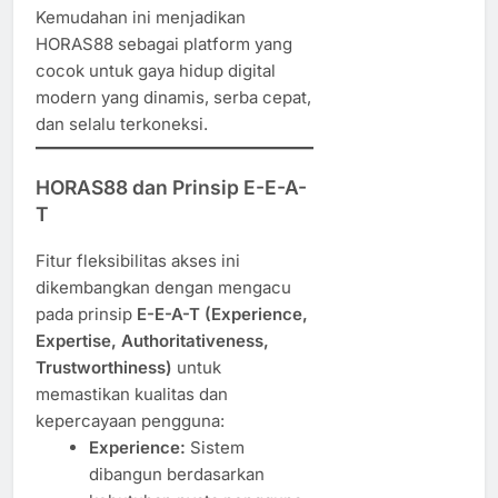
Kemudahan ini menjadikan
HORAS88 sebagai platform yang
cocok untuk gaya hidup digital
modern yang dinamis, serba cepat,
dan selalu terkoneksi.
HORAS88 dan Prinsip E-E-A-
T
Fitur fleksibilitas akses ini
dikembangkan dengan mengacu
pada prinsip
E-E-A-T (Experience,
Expertise, Authoritativeness,
Trustworthiness)
untuk
memastikan kualitas dan
kepercayaan pengguna:
Experience:
Sistem
dibangun berdasarkan