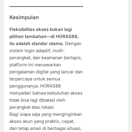
Kesimpulan
Fleksibilitas akses bukan lagi
pilihan tambahan—di HORAS88,
itu adalah standar utama.
Dengan
sistem login adaptif, multi-
perangkat, dan keamanan berlapis,
platform ini menawarkan
pengalaman digital yang lancar dan
terpercaya untuk semua
penggunanya. HORAS88
menyadari bahwa kebutuhan akses
tidak bisa lagi dibatasi oleh
perangkat atau lokasi.
Bagi siapa saja yang menginginkan
akses akun yang praktis, cepat,
dan tetap aman di berbagai situasi,