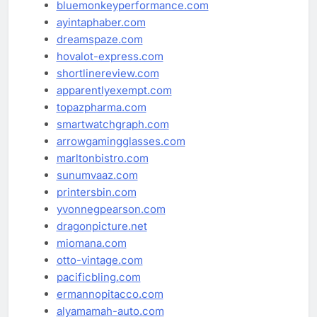
bluemonkeyperformance.com
ayintaphaber.com
dreamspaze.com
hovalot-express.com
shortlinereview.com
apparentlyexempt.com
topazpharma.com
smartwatchgraph.com
arrowgamingglasses.com
marltonbistro.com
sunumvaaz.com
printersbin.com
yvonnegpearson.com
dragonpicture.net
miomana.com
otto-vintage.com
pacificbling.com
ermannopitacco.com
alyamamah-auto.com