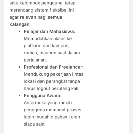
satu kelompok pengguna, tetapi
merancang sistem fleksibel ini
agar
relevan bagi semua
kalangan
:
Pelajar dan Mahasiswa:
Memudahkan akses ke
platform dari kampus,
rumah, maupun saat dalam
perjalanan.
Profesional dan Freelancer:
Mendukung pekerjaan lintas
lokasi dan perangkat tanpa
harus logout berulang kali.
Pengguna Awam:
Antarmuka yang ramah
pengguna membuat proses
login mudah dipahami oleh
siapa saja.