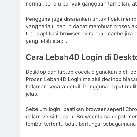
normal, terlalu banyak gangguan tampilan, a
Pengguna juga disarankan untuk tidak membu
yang terlalu penuh dapat membuat proses ak
tutup aplikasi browser, bersihkan cache jika
yang lebih stabil.
Cara Lebah4D Login di Deskt
Desktop dan laptop cocok digunakan oleh pe
Proses Lebah4D Login melalui desktop bias
halaman secara detail. Pengguna dapat meli
jelas.
Sebelum login, pastikan browser seperti Chro
dalam versi terbaru. Browser lama dapat me
tombol tertentu tidak berfungsi sebagaimana