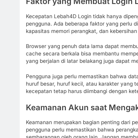
Faktor yang Membuat Login 
Kecepatan Lebah4D Login tidak hanya dipeng
pengguna. Ada beberapa faktor yang perlu dipe
kapasitas memori perangkat, dan kebersihan
Browser yang penuh data lama dapat membu
cache secara berkala bisa membantu memperb
yang berjalan di latar belakang juga dapat m
Pengguna juga perlu memastikan bahwa data 
huruf besar, huruf kecil, atau karakter yang 
kecepatan tetap harus diimbangi dengan ketel
Keamanan Akun saat Menga
Keamanan merupakan bagian penting dari pe
pengguna perlu memastikan bahwa perangkat
sembarangan oleh orang lain. Jangan membag