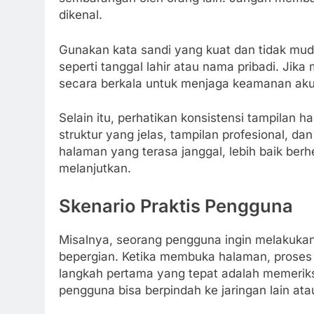
dikenal.
Gunakan kata sandi yang kuat dan tidak mud
seperti tanggal lahir atau nama pribadi. Ji
secara berkala untuk menjaga keamanan aku
Selain itu, perhatikan konsistensi tampila
struktur yang jelas, tampilan profesional, d
halaman yang terasa janggal, lebih baik ber
melanjutkan.
Skenario Praktis Pengguna
Misalnya, seorang pengguna ingin melakukan
bepergian. Ketika membuka halaman, proses lo
langkah pertama yang tepat adalah memeriksa 
pengguna bisa berpindah ke jaringan lain a