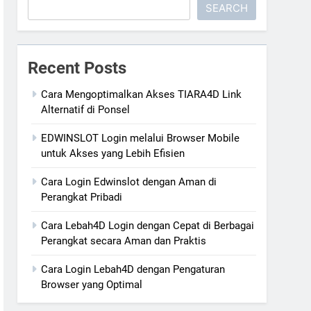
SEARCH
Recent Posts
Cara Mengoptimalkan Akses TIARA4D Link
Alternatif di Ponsel
EDWINSLOT Login melalui Browser Mobile
untuk Akses yang Lebih Efisien
Cara Login Edwinslot dengan Aman di
Perangkat Pribadi
Cara Lebah4D Login dengan Cepat di Berbagai
Perangkat secara Aman dan Praktis
Cara Login Lebah4D dengan Pengaturan
Browser yang Optimal