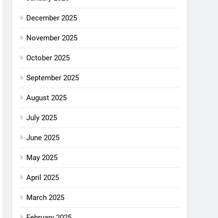
December 2025
November 2025
October 2025
September 2025
August 2025
July 2025
June 2025
May 2025
April 2025
March 2025
February 2025