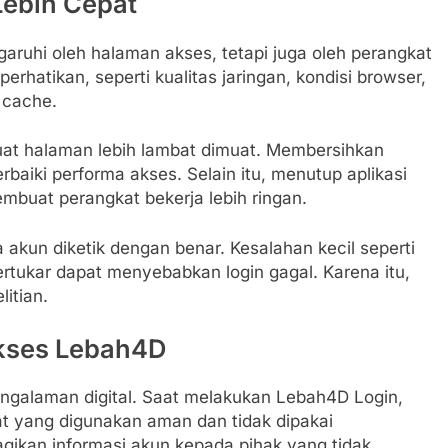
Lebih Cepat
aruhi oleh halaman akses, tetapi juga oleh perangkat
rhatikan, seperti kualitas jaringan, kondisi browser,
 cache.
at halaman lebih lambat dimuat. Membersihkan
aiki performa akses. Selain itu, menutup aplikasi
embuat perangkat bekerja lebih ringan.
akun diketik dengan benar. Kesalahan kecil seperti
tertukar dapat menyebabkan login gagal. Karena itu,
itian.
kses Lebah4D
ngalaman digital. Saat melakukan Lebah4D Login,
 yang digunakan aman dan tidak dipakai
ikan informasi akun kepada pihak yang tidak