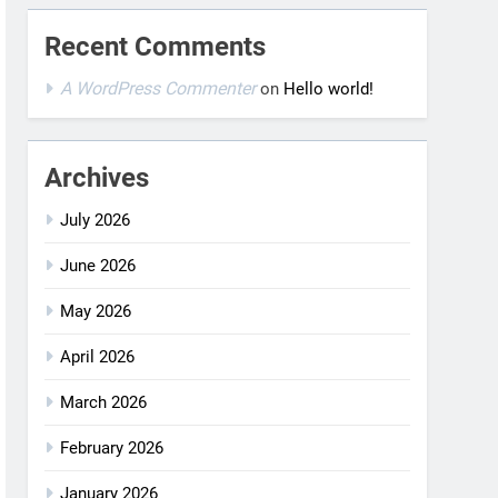
Recent Comments
A WordPress Commenter
on
Hello world!
Archives
July 2026
June 2026
May 2026
April 2026
March 2026
February 2026
January 2026