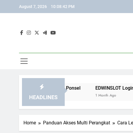
Skip
August 7, 2026
10:08:43 PM
to
content
The
Dapatkan B
ink Alternatif di Ponsel
EDWINSLOT Login melalui Bro
1 Month Ago
HEADLINES
Home
Panduan Akses Multi Perangkat
Cara L