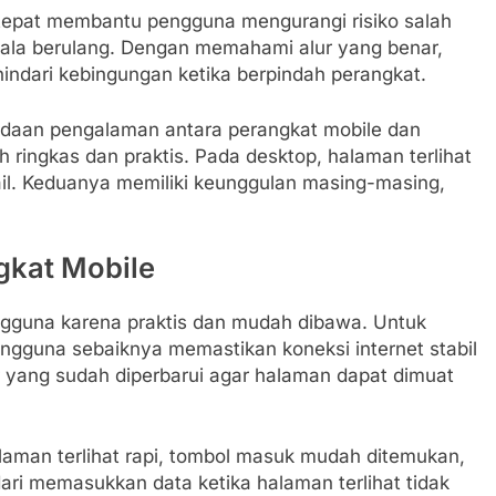
tepat membantu pengguna mengurangi risiko salah
ala berulang. Dengan memahami alur yang benar,
dari kebingungan ketika berpindah perangkat.
bedaan pengalaman antara perangkat mobile dan
h ringkas dan praktis. Pada desktop, halaman terlihat
tail. Keduanya memiliki keunggulan masing-masing,
gkat Mobile
ngguna karena praktis dan mudah dibawa. Untuk
ngguna sebaiknya memastikan koneksi internet stabil
er yang sudah diperbarui agar halaman dapat dimuat
laman terlihat rapi, tombol masuk mudah ditemukan,
dari memasukkan data ketika halaman terlihat tidak