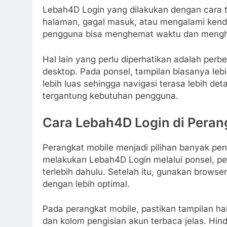
Lebah4D Login yang dilakukan dengan cara 
halaman, gagal masuk, atau mengalami kend
pengguna bisa menghemat waktu dan menghin
Hal lain yang perlu diperhatikan adalah per
desktop. Pada ponsel, tampilan biasanya lebi
lebih luas sehingga navigasi terasa lebih de
tergantung kebutuhan pengguna.
Cara Lebah4D Login di Peran
Perangkat mobile menjadi pilihan banyak pe
melakukan Lebah4D Login melalui ponsel, pe
terlebih dahulu. Setelah itu, gunakan brows
dengan lebih optimal.
Pada perangkat mobile, pastikan tampilan ha
dan kolom pengisian akun terbaca jelas. Hin