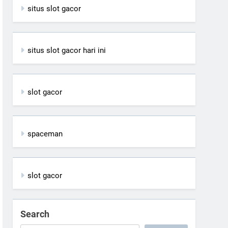
situs slot gacor
situs slot gacor hari ini
slot gacor
spaceman
slot gacor
Search