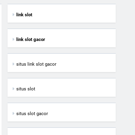
link slot
link slot gacor
situs link slot gacor
situs slot
situs slot gacor