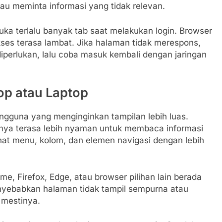
tau meminta informasi yang tidak relevan.
ka terlalu banyak tab saat melakukan login. Browser
ses terasa lambat. Jika halaman tidak merespons,
 diperlukan, lalu coba masuk kembali dengan jaringan
op atau Laptop
ngguna yang menginginkan tampilan lebih luas.
anya terasa lebih nyaman untuk membaca informasi
hat menu, kolom, dan elemen navigasi dengan lebih
me, Firefox, Edge, atau browser pilihan lain berada
nyebabkan halaman tidak tampil sempurna atau
 mestinya.