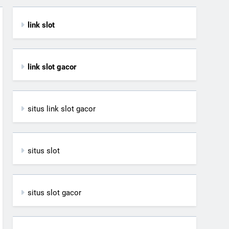
link slot
link slot gacor
situs link slot gacor
situs slot
situs slot gacor