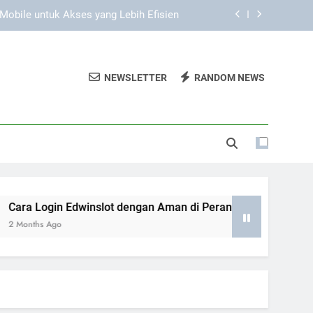
obile untuk Akses yang Lebih Efisien
slot dengan Aman di Perangkat Pribadi
ai Perangkat secara Aman dan Praktis
NEWSLETTER
RANDOM NEWS
es TIARA4D Link Alternatif di Ponsel
 Updates. Informasi Terpercaya Untuk Masyarakat.
obile untuk Akses yang Lebih Efisien
slot dengan Aman di Perangkat Pribadi
ai Perangkat secara Aman dan Praktis
ogin Edwinslot dengan Aman di Perangkat Pribadi
Cara 
 Ago
2 Month