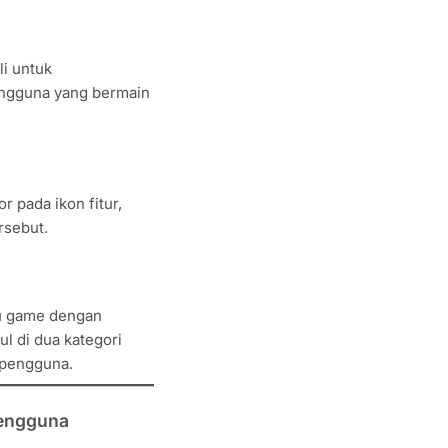
li untuk
engguna yang bermain
 pada ikon fitur,
rsebut.
tu game dengan
l di dua kategori
pengguna.
Pengguna