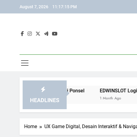
Skip
August 7, 2026
11:17:16 PM
to
content
The
Dapatkan B
4D Link Alternatif di Ponsel
EDWINSLOT Login melalui 
1 Month Ago
HEADLINES
Home
UX Game Digital, Desain Interaktif & Navig