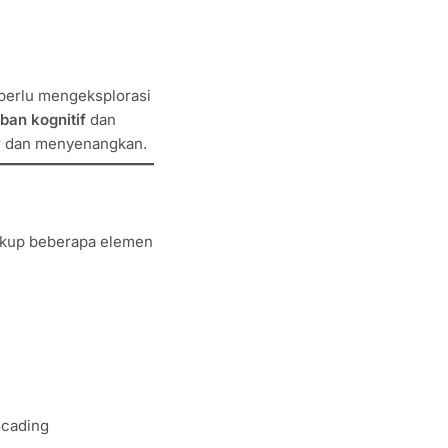
k perlu mengeksplorasi
an kognitif
dan
r dan menyenangkan.
cakup beberapa elemen
scading