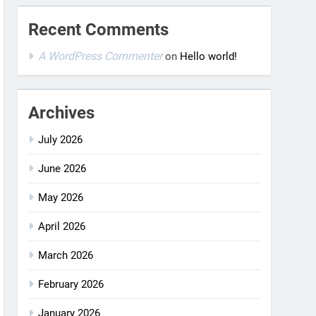
Recent Comments
A WordPress Commenter
on
Hello world!
Archives
July 2026
June 2026
May 2026
April 2026
March 2026
February 2026
January 2026