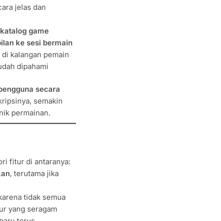
ara jelas dan
 katalog game
pilan ke sesi bermain
a di kalangan pemain
udah dipahami
 pengguna secara
kripsinya, semakin
anik permainan.
 fitur di antaranya:
kan
, terutama jika
 karena tidak semua
tur yang seragam
 baru terus