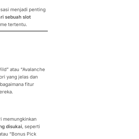
isasi menjadi penting
i sebuah slot
me tertentu.
Wild” atau “Avalanche
ri yang jelas dan
bagaimana fitur
ereka.
ori memungkinkan
ng disukai
, seperti
atau “Bonus Pick