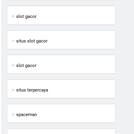
slot gacor
situs slot gacor
slot gacor
situs terpercaya
spaceman