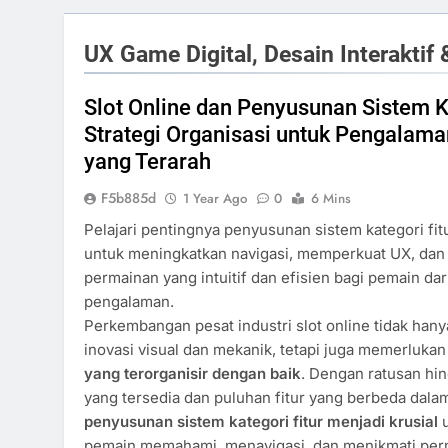
UX Game Digital, Desain Interaktif 
Slot Online dan Penyusunan Sistem Ka
Strategi Organisasi untuk Pengalam
yang Terarah
F5b885d
1 Year Ago
0
6 Mins
Pelajari pentingnya penyusunan sistem kategori fitu
untuk meningkatkan navigasi, memperkuat UX, dan
permainan yang intuitif dan efisien bagi pemain dar
pengalaman.
Perkembangan pesat industri slot online tidak ha
inovasi visual dan mekanik, tetapi juga memerluka
yang terorganisir dengan baik
. Dengan ratusan hi
yang tersedia dan puluhan fitur yang berbeda dala
penyusunan sistem kategori fitur menjadi krusial
u
pemain memahami, menavigasi, dan menikmati per