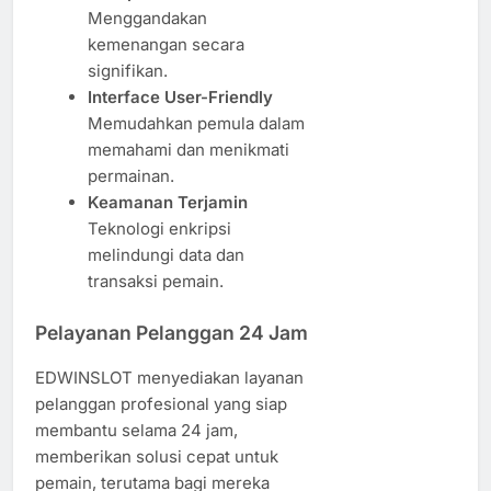
Menggandakan
kemenangan secara
signifikan.
Interface User-Friendly
Memudahkan pemula dalam
memahami dan menikmati
permainan.
Keamanan Terjamin
Teknologi enkripsi
melindungi data dan
transaksi pemain.
Pelayanan Pelanggan 24 Jam
EDWINSLOT menyediakan layanan
pelanggan profesional yang siap
membantu selama 24 jam,
memberikan solusi cepat untuk
pemain, terutama bagi mereka