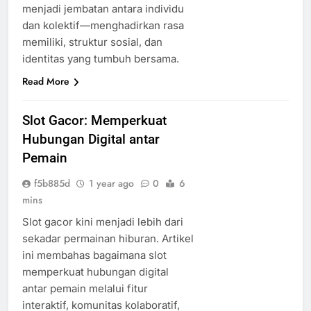
menjadi jembatan antara individu
dan kolektif—menghadirkan rasa
memiliki, struktur sosial, dan
identitas yang tumbuh bersama.
Read More
Slot Gacor: Memperkuat
Hubungan Digital antar
Pemain
f5b885d
1 year ago
0
6
mins
Slot gacor kini menjadi lebih dari
sekadar permainan hiburan. Artikel
ini membahas bagaimana slot
memperkuat hubungan digital
antar pemain melalui fitur
interaktif, komunitas kolaboratif,