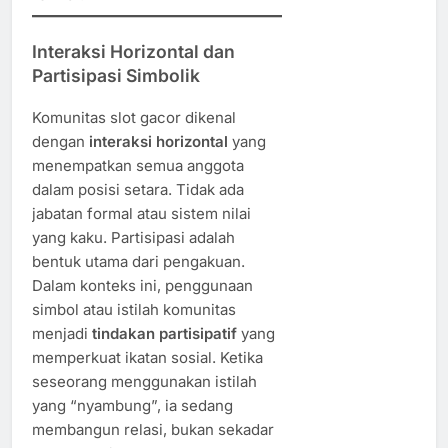
Interaksi Horizontal dan
Partisipasi Simbolik
Komunitas slot gacor dikenal
dengan
interaksi horizontal
yang
menempatkan semua anggota
dalam posisi setara. Tidak ada
jabatan formal atau sistem nilai
yang kaku. Partisipasi adalah
bentuk utama dari pengakuan.
Dalam konteks ini, penggunaan
simbol atau istilah komunitas
menjadi
tindakan partisipatif
yang
memperkuat ikatan sosial. Ketika
seseorang menggunakan istilah
yang “nyambung”, ia sedang
membangun relasi, bukan sekadar