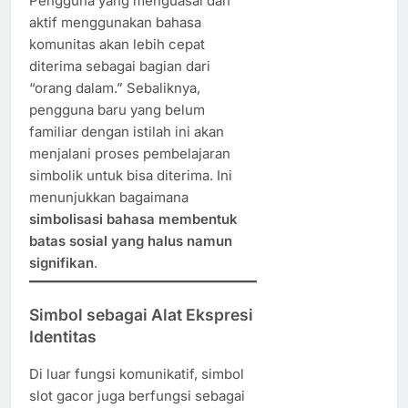
Pengguna yang menguasai dan
aktif menggunakan bahasa
komunitas akan lebih cepat
diterima sebagai bagian dari
“orang dalam.” Sebaliknya,
pengguna baru yang belum
familiar dengan istilah ini akan
menjalani proses pembelajaran
simbolik untuk bisa diterima. Ini
menunjukkan bagaimana
simbolisasi bahasa membentuk
batas sosial yang halus namun
signifikan
.
Simbol sebagai Alat Ekspresi
Identitas
Di luar fungsi komunikatif, simbol
slot gacor juga berfungsi sebagai