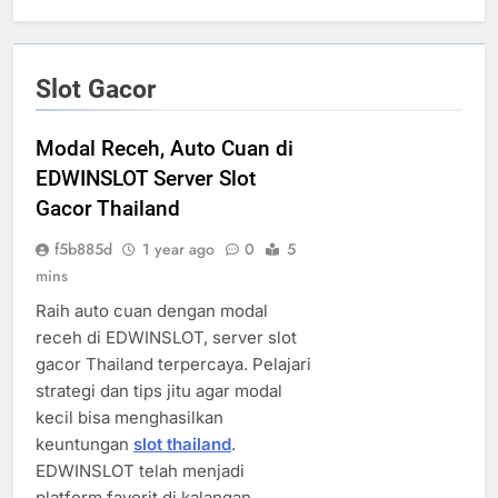
Slot Gacor
Modal Receh, Auto Cuan di
EDWINSLOT Server Slot
Gacor Thailand
f5b885d
1 year ago
0
5
mins
Raih auto cuan dengan modal
receh di EDWINSLOT, server slot
gacor Thailand terpercaya. Pelajari
strategi dan tips jitu agar modal
kecil bisa menghasilkan
keuntungan
slot thailand
.
EDWINSLOT telah menjadi
platform favorit di kalangan