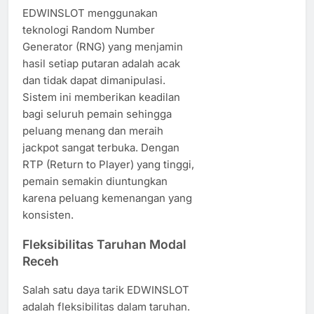
EDWINSLOT menggunakan
teknologi Random Number
Generator (RNG) yang menjamin
hasil setiap putaran adalah acak
dan tidak dapat dimanipulasi.
Sistem ini memberikan keadilan
bagi seluruh pemain sehingga
peluang menang dan meraih
jackpot sangat terbuka. Dengan
RTP (Return to Player) yang tinggi,
pemain semakin diuntungkan
karena peluang kemenangan yang
konsisten.
Fleksibilitas Taruhan Modal
Receh
Salah satu daya tarik EDWINSLOT
adalah fleksibilitas dalam taruhan.