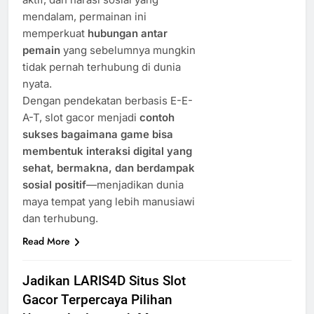
mendalam, permainan ini
memperkuat
hubungan antar
pemain
yang sebelumnya mungkin
tidak pernah terhubung di dunia
nyata.
Dengan pendekatan berbasis E-E-
A-T, slot gacor menjadi
contoh
sukses bagaimana game bisa
membentuk interaksi digital yang
sehat, bermakna, dan berdampak
sosial positif
—menjadikan dunia
maya tempat yang lebih manusiawi
dan terhubung.
Read More
Jadikan LARIS4D Situs Slot
Gacor Terpercaya Pilihan