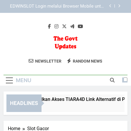
Skip
Cara Login Edwinslot dengan Aman di Perangkat
to
Pribadi
content
Cara Lebah4D Login dengan Cepat di Berbagai
Perangkat secara Aman dan Praktis
Cara Mengoptimalkan Akses TIARA4D Link
Alternatif di Ponsel
EDWINSLOT Login melalui Browser Mobile untuk
Akses yang Lebih Efisien
The Govt
Dapatkan Berita Terkini Dan Update Dari
Cara Login Edwinslot dengan Aman di Perangkat
NEWSLETTER
RANDOM NEWS
Pribadi
Updates
Dunia Pemerintahan Di The Govt
Cara Lebah4D Login dengan Cepat di Berbagai
Updates. Informasi Terpercaya Untuk
Perangkat secara Aman dan Praktis
MENU
Masyarakat.
ra Mengoptimalkan Akses TIARA4D Link Alternatif di Ponsel
HEADLINES
Weeks Ago
Home
Slot Gacor