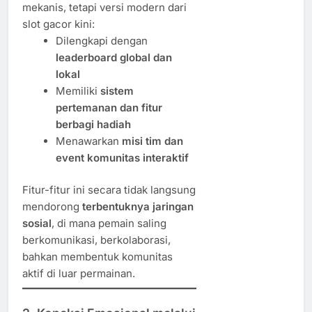
mekanis, tetapi versi modern dari
slot gacor kini:
Dilengkapi dengan
leaderboard global dan
lokal
Memiliki
sistem
pertemanan dan fitur
berbagi hadiah
Menawarkan
misi tim dan
event komunitas interaktif
Fitur-fitur ini secara tidak langsung
mendorong
terbentuknya jaringan
sosial
, di mana pemain saling
berkomunikasi, berkolaborasi,
bahkan membentuk komunitas
aktif di luar permainan.