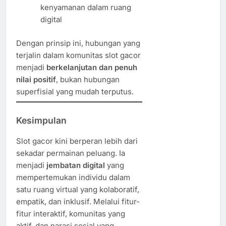
kenyamanan dalam ruang
digital
Dengan prinsip ini, hubungan yang
terjalin dalam komunitas slot gacor
menjadi
berkelanjutan dan penuh
nilai positif
, bukan hubungan
superfisial yang mudah terputus.
Kesimpulan
Slot gacor kini berperan lebih dari
sekadar permainan peluang. Ia
menjadi
jembatan digital
yang
mempertemukan individu dalam
satu ruang virtual yang kolaboratif,
empatik, dan inklusif. Melalui fitur-
fitur interaktif, komunitas yang
aktif, dan narasi sosial yang