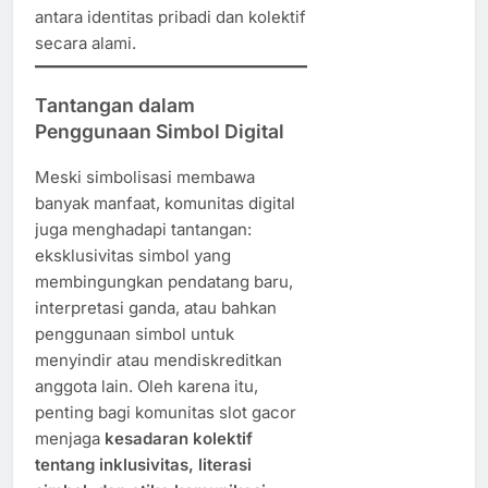
antara identitas pribadi dan kolektif
secara alami.
Tantangan dalam
Penggunaan Simbol Digital
Meski simbolisasi membawa
banyak manfaat, komunitas digital
juga menghadapi tantangan:
eksklusivitas simbol yang
membingungkan pendatang baru,
interpretasi ganda, atau bahkan
penggunaan simbol untuk
menyindir atau mendiskreditkan
anggota lain. Oleh karena itu,
penting bagi komunitas slot gacor
menjaga
kesadaran kolektif
tentang inklusivitas, literasi