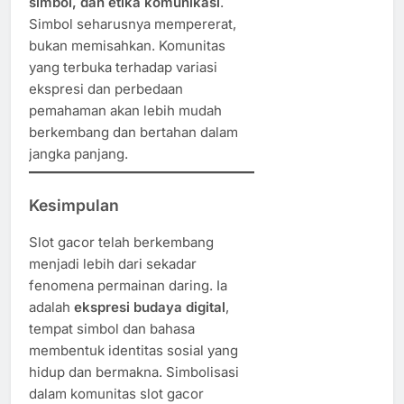
simbol, dan etika komunikasi
.
Simbol seharusnya mempererat,
bukan memisahkan. Komunitas
yang terbuka terhadap variasi
ekspresi dan perbedaan
pemahaman akan lebih mudah
berkembang dan bertahan dalam
jangka panjang.
Kesimpulan
Slot gacor telah berkembang
menjadi lebih dari sekadar
fenomena permainan daring. Ia
adalah
ekspresi budaya digital
,
tempat simbol dan bahasa
membentuk identitas sosial yang
hidup dan bermakna. Simbolisasi
dalam komunitas slot gacor