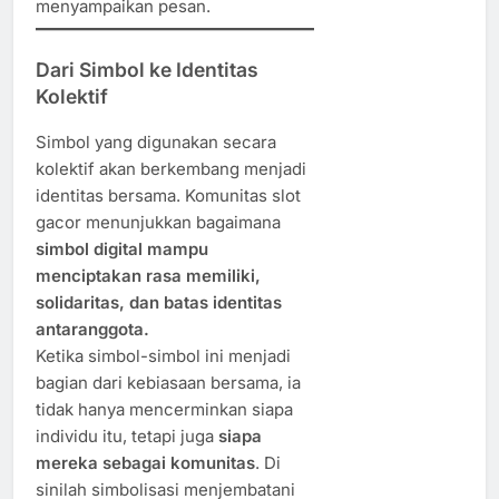
menyampaikan pesan.
Dari Simbol ke Identitas
Kolektif
Simbol yang digunakan secara
kolektif akan berkembang menjadi
identitas bersama. Komunitas slot
gacor menunjukkan bagaimana
simbol digital mampu
menciptakan rasa memiliki,
solidaritas, dan batas identitas
antaranggota.
Ketika simbol-simbol ini menjadi
bagian dari kebiasaan bersama, ia
tidak hanya mencerminkan siapa
individu itu, tetapi juga
siapa
mereka sebagai komunitas
. Di
sinilah simbolisasi menjembatani