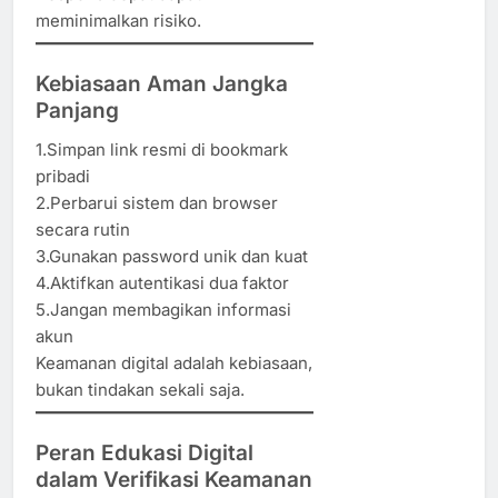
meminimalkan risiko.
Kebiasaan Aman Jangka
Panjang
1.Simpan link resmi di bookmark
pribadi
2.Perbarui sistem dan browser
secara rutin
3.Gunakan password unik dan kuat
4.Aktifkan autentikasi dua faktor
5.Jangan membagikan informasi
akun
Keamanan digital adalah kebiasaan,
bukan tindakan sekali saja.
Peran Edukasi Digital
dalam Verifikasi Keamanan