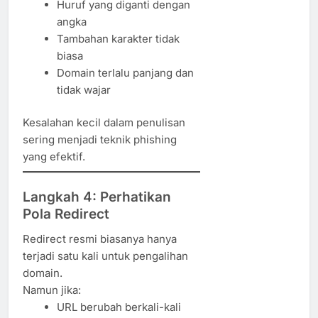
Huruf yang diganti dengan
angka
Tambahan karakter tidak
biasa
Domain terlalu panjang dan
tidak wajar
Kesalahan kecil dalam penulisan
sering menjadi teknik phishing
yang efektif.
Langkah 4: Perhatikan
Pola Redirect
Redirect resmi biasanya hanya
terjadi satu kali untuk pengalihan
domain.
Namun jika:
URL berubah berkali-kali