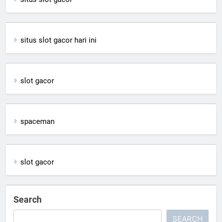
situs slot gacor hari ini
slot gacor
spaceman
slot gacor
Search
SEARCH