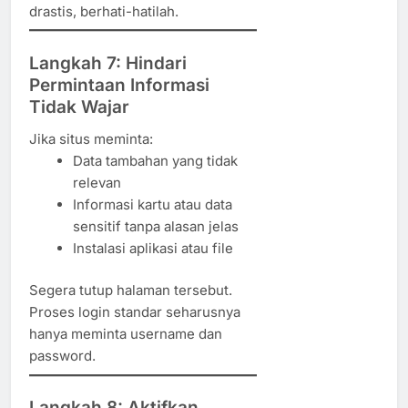
drastis, berhati-hatilah.
Langkah 7: Hindari
Permintaan Informasi
Tidak Wajar
Jika situs meminta:
Data tambahan yang tidak
relevan
Informasi kartu atau data
sensitif tanpa alasan jelas
Instalasi aplikasi atau file
Segera tutup halaman tersebut.
Proses login standar seharusnya
hanya meminta username dan
password.
Langkah 8: Aktifkan