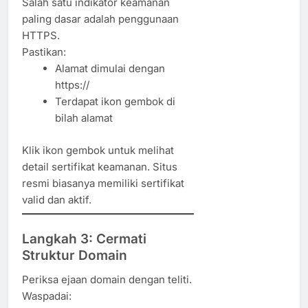
Salah satu indikator keamanan
paling dasar adalah penggunaan
HTTPS.
Pastikan:
Alamat dimulai dengan
https://
Terdapat ikon gembok di
bilah alamat
Klik ikon gembok untuk melihat
detail sertifikat keamanan. Situs
resmi biasanya memiliki sertifikat
valid dan aktif.
Langkah 3: Cermati
Struktur Domain
Periksa ejaan domain dengan teliti.
Waspadai: