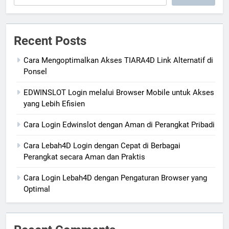
Recent Posts
Cara Mengoptimalkan Akses TIARA4D Link Alternatif di
Ponsel
EDWINSLOT Login melalui Browser Mobile untuk Akses
yang Lebih Efisien
Cara Login Edwinslot dengan Aman di Perangkat Pribadi
Cara Lebah4D Login dengan Cepat di Berbagai
Perangkat secara Aman dan Praktis
Cara Login Lebah4D dengan Pengaturan Browser yang
Optimal