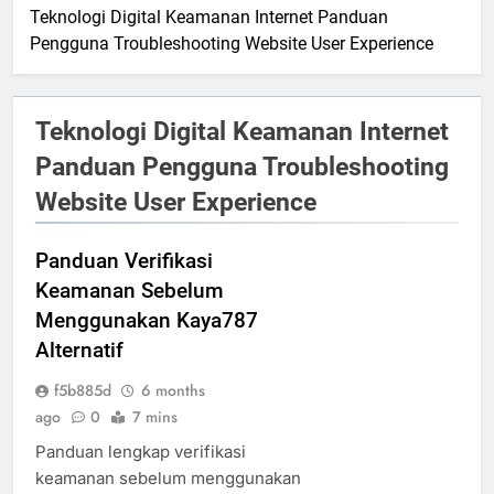
Teknologi Digital Keamanan Internet Panduan
Pengguna Troubleshooting Website User Experience
Teknologi Digital Keamanan Internet
Panduan Pengguna Troubleshooting
Website User Experience
Panduan Verifikasi
Keamanan Sebelum
Menggunakan Kaya787
Alternatif
f5b885d
6 months
ago
0
7 mins
Panduan lengkap verifikasi
keamanan sebelum menggunakan