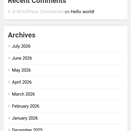
Recent Comments
A WordPress Commenter
on
Hello world!
Archives
July 2026
June 2026
May 2026
April 2026
March 2026
February 2026
January 2026
December 2025