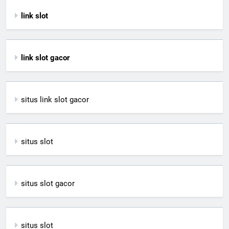
link slot
link slot gacor
situs link slot gacor
situs slot
situs slot gacor
situs slot