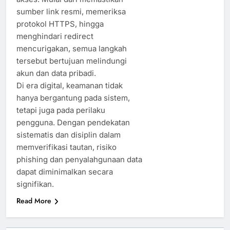
sumber link resmi, memeriksa
protokol HTTPS, hingga
menghindari redirect
mencurigakan, semua langkah
tersebut bertujuan melindungi
akun dan data pribadi.
Di era digital, keamanan tidak
hanya bergantung pada sistem,
tetapi juga pada perilaku
pengguna. Dengan pendekatan
sistematis dan disiplin dalam
memverifikasi tautan, risiko
phishing dan penyalahgunaan data
dapat diminimalkan secara
signifikan.
Read More