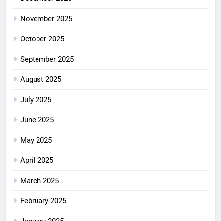
November 2025
October 2025
September 2025
August 2025
July 2025
June 2025
May 2025
April 2025
March 2025
February 2025
January 2025