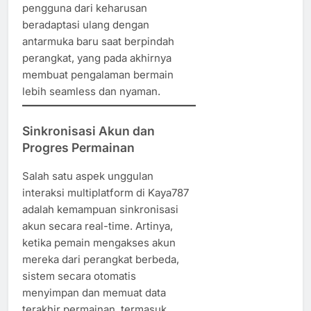
pengguna dari keharusan
beradaptasi ulang dengan
antarmuka baru saat berpindah
perangkat, yang pada akhirnya
membuat pengalaman bermain
lebih seamless dan nyaman.
Sinkronisasi Akun dan
Progres Permainan
Salah satu aspek unggulan
interaksi multiplatform di Kaya787
adalah kemampuan sinkronisasi
akun secara real-time. Artinya,
ketika pemain mengakses akun
mereka dari perangkat berbeda,
sistem secara otomatis
menyimpan dan memuat data
terakhir permainan, termasuk