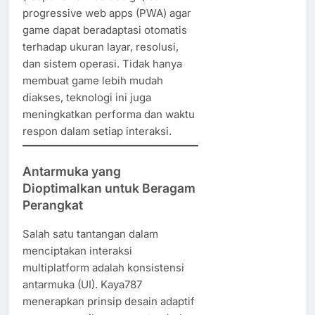
progressive web apps (PWA) agar
game dapat beradaptasi otomatis
terhadap ukuran layar, resolusi,
dan sistem operasi. Tidak hanya
membuat game lebih mudah
diakses, teknologi ini juga
meningkatkan performa dan waktu
respon dalam setiap interaksi.
Antarmuka yang
Dioptimalkan untuk Beragam
Perangkat
Salah satu tantangan dalam
menciptakan interaksi
multiplatform adalah konsistensi
antarmuka (UI). Kaya787
menerapkan prinsip desain adaptif