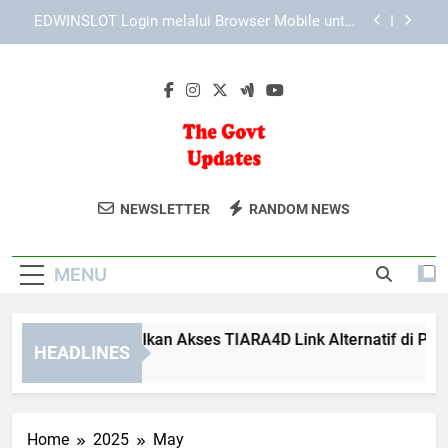
Skip
Cara Login Edwinslot dengan Aman di Perangkat
to
Pribadi
content
Cara Lebah4D Login dengan Cepat di Berbagai
Perangkat secara Aman dan Praktis
Cara Mengoptimalkan Akses TIARA4D Link
Alternatif di Ponsel
EDWINSLOT Login melalui Browser Mobile untuk
Akses yang Lebih Efisien
The Govt
Dapatkan Berita Terkini Dan Update Dari
Cara Login Edwinslot dengan Aman di Perangkat
NEWSLETTER
RANDOM NEWS
Pribadi
Updates
Dunia Pemerintahan Di The Govt
Cara Lebah4D Login dengan Cepat di Berbagai
Updates. Informasi Terpercaya Untuk
Perangkat secara Aman dan Praktis
MENU
Masyarakat.
ra Mengoptimalkan Akses TIARA4D Link Alternatif di Ponsel
HEADLINES
Weeks Ago
Home
2025
May