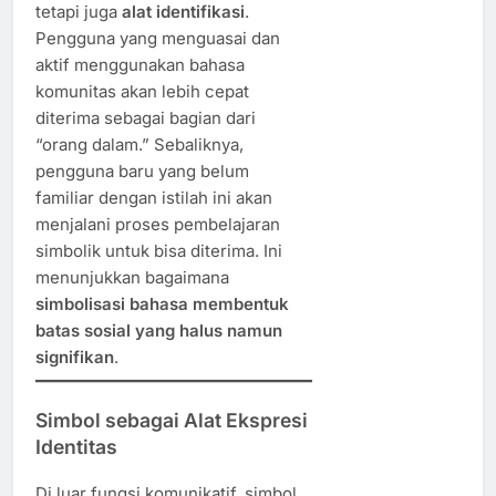
tetapi juga
alat identifikasi
.
Pengguna yang menguasai dan
aktif menggunakan bahasa
komunitas akan lebih cepat
diterima sebagai bagian dari
“orang dalam.” Sebaliknya,
pengguna baru yang belum
familiar dengan istilah ini akan
menjalani proses pembelajaran
simbolik untuk bisa diterima. Ini
menunjukkan bagaimana
simbolisasi bahasa membentuk
batas sosial yang halus namun
signifikan
.
Simbol sebagai Alat Ekspresi
Identitas
Di luar fungsi komunikatif, simbol