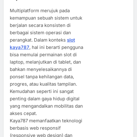
Multiplatform merujuk pada
kemampuan sebuah sistem untuk
berjalan secara konsisten di
berbagai sistem operasi dan
perangkat. Dalam konteks
slot
kaya787
, hal ini berarti pengguna
bisa memulai permainan slot di
laptop, melanjutkan di tablet, dan
bahkan menyelesaikannya di
ponsel tanpa kehilangan data,
progres, atau kualitas tampilan.
Kemudahan seperti ini sangat
penting dalam gaya hidup digital
yang mengandalkan mobilitas dan
akses cepat.
Kaya787 memanfaatkan teknologi
berbasis web responsif
(responsive web design) dan