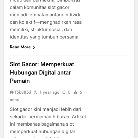
dalam komunitas slot gacor
menjadi jembatan antara individu
dan kolektif—menghadirkan rasa
memiliki, struktur sosial, dan
identitas yang tumbuh bersama.
Read More
Slot Gacor: Memperkuat
Hubungan Digital antar
Pemain
f5b885d
1 year ago
0
6
mins
Slot gacor kini menjadi lebih dari
sekadar permainan hiburan. Artikel
ini membahas bagaimana slot
memperkuat hubungan digital