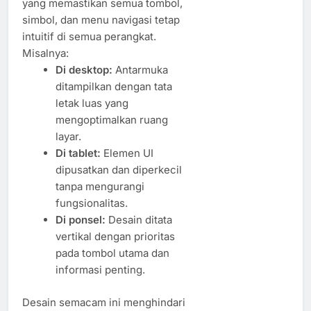
yang memastikan semua tombol,
simbol, dan menu navigasi tetap
intuitif di semua perangkat.
Misalnya:
Di desktop:
Antarmuka
ditampilkan dengan tata
letak luas yang
mengoptimalkan ruang
layar.
Di tablet:
Elemen UI
dipusatkan dan diperkecil
tanpa mengurangi
fungsionalitas.
Di ponsel:
Desain ditata
vertikal dengan prioritas
pada tombol utama dan
informasi penting.
Desain semacam ini menghindari