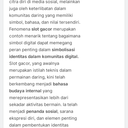
citra diri di media sosial, melainkan
juga oleh keterlibatan dalam
komunitas daring yang memiliki
simbol, bahasa, dan nilai tersendiri.
Fenomena
slot gacor
merupakan
contoh menarik tentang bagaimana
simbol digital dapat memegang
peran penting dalam
simbolisasi
identitas dalam komunitas digital.
Slot gacor, yang awalnya
merupakan istilah teknis dalam
permainan daring, kini telah
berkembang menjadi
bahasa
budaya internal
yang
merepresentasikan lebih dari
sekadar aktivitas bermain. Ia telah
menjadi
penanda sosial
, sarana
ekspresi diri, dan elemen penting
dalam pembentukan identitas