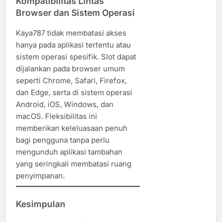
Kompatibilitas Lintas
Browser dan Sistem Operasi
Kaya787 tidak membatasi akses
hanya pada aplikasi tertentu atau
sistem operasi spesifik. Slot dapat
dijalankan pada browser umum
seperti Chrome, Safari, Firefox,
dan Edge, serta di sistem operasi
Android, iOS, Windows, dan
macOS. Fleksibilitas ini
memberikan keleluasaan penuh
bagi pengguna tanpa perlu
mengunduh aplikasi tambahan
yang seringkali membatasi ruang
penyimpanan.
Kesimpulan