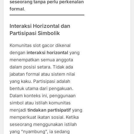
seseorang tanpa perlu perkenalan
formal
.
Interaksi Horizontal dan
Partisipasi Simbolik
Komunitas slot gacor dikenal
dengan
interaksi horizontal
yang
menempatkan semua anggota
dalam posisi setara. Tidak ada
jabatan formal atau sistem nilai
yang kaku. Partisipasi adalah
bentuk utama dari pengakuan.
Dalam konteks ini, penggunaan
simbol atau istilah komunitas
menjadi
tindakan partisipatif
yang
memperkuat ikatan sosial. Ketika
seseorang menggunakan istilah
yang “nyambung”, ia sedang