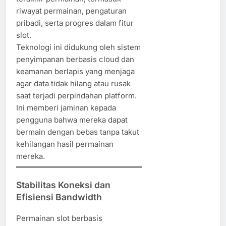
riwayat permainan, pengaturan
pribadi, serta progres dalam fitur
slot.
Teknologi ini didukung oleh sistem
penyimpanan berbasis cloud dan
keamanan berlapis yang menjaga
agar data tidak hilang atau rusak
saat terjadi perpindahan platform.
Ini memberi jaminan kepada
pengguna bahwa mereka dapat
bermain dengan bebas tanpa takut
kehilangan hasil permainan
mereka.
Stabilitas Koneksi dan
Efisiensi Bandwidth
Permainan slot berbasis