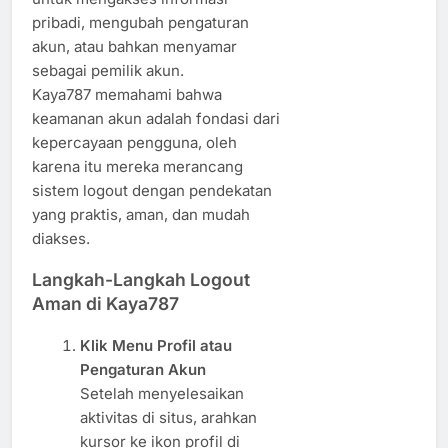
pribadi, mengubah pengaturan
akun, atau bahkan menyamar
sebagai pemilik akun.
Kaya787 memahami bahwa
keamanan akun adalah fondasi dari
kepercayaan pengguna, oleh
karena itu mereka merancang
sistem logout dengan pendekatan
yang praktis, aman, dan mudah
diakses.
Langkah-Langkah Logout
Aman di Kaya787
Klik Menu Profil atau
Pengaturan Akun
Setelah menyelesaikan
aktivitas di situs, arahkan
kursor ke ikon profil di