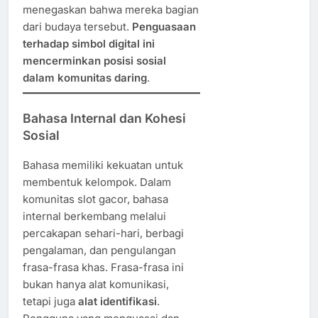
menegaskan bahwa mereka bagian
dari budaya tersebut.
Penguasaan
terhadap simbol digital ini
mencerminkan posisi sosial
dalam komunitas daring
.
Bahasa Internal dan Kohesi
Sosial
Bahasa memiliki kekuatan untuk
membentuk kelompok. Dalam
komunitas slot gacor, bahasa
internal berkembang melalui
percakapan sehari-hari, berbagi
pengalaman, dan pengulangan
frasa-frasa khas. Frasa-frasa ini
bukan hanya alat komunikasi,
tetapi juga
alat identifikasi
.