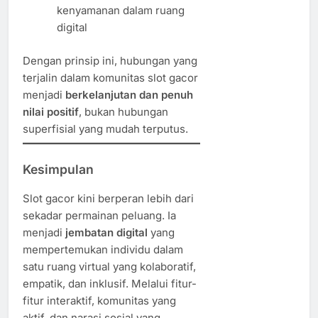
kenyamanan dalam ruang
digital
Dengan prinsip ini, hubungan yang
terjalin dalam komunitas slot gacor
menjadi
berkelanjutan dan penuh
nilai positif
, bukan hubungan
superfisial yang mudah terputus.
Kesimpulan
Slot gacor kini berperan lebih dari
sekadar permainan peluang. Ia
menjadi
jembatan digital
yang
mempertemukan individu dalam
satu ruang virtual yang kolaboratif,
empatik, dan inklusif. Melalui fitur-
fitur interaktif, komunitas yang
aktif, dan narasi sosial yang