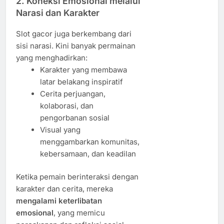
2.
Koneksi Emosional melalui
Narasi dan Karakter
Slot gacor juga berkembang dari
sisi narasi. Kini banyak permainan
yang menghadirkan:
Karakter yang membawa
latar belakang inspiratif
Cerita perjuangan,
kolaborasi, dan
pengorbanan sosial
Visual yang
menggambarkan komunitas,
kebersamaan, dan keadilan
Ketika pemain berinteraksi dengan
karakter dan cerita, mereka
mengalami keterlibatan
emosional
, yang memicu