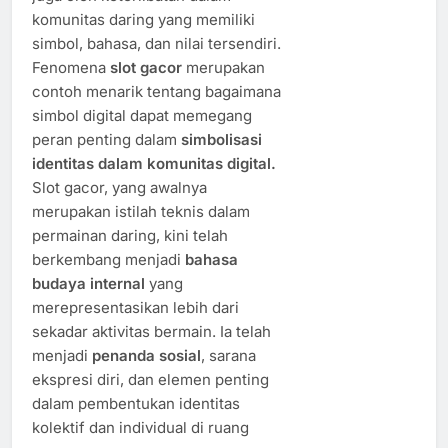
komunitas daring yang memiliki
simbol, bahasa, dan nilai tersendiri.
Fenomena
slot gacor
merupakan
contoh menarik tentang bagaimana
simbol digital dapat memegang
peran penting dalam
simbolisasi
identitas dalam komunitas digital.
Slot gacor, yang awalnya
merupakan istilah teknis dalam
permainan daring, kini telah
berkembang menjadi
bahasa
budaya internal
yang
merepresentasikan lebih dari
sekadar aktivitas bermain. Ia telah
menjadi
penanda sosial
, sarana
ekspresi diri, dan elemen penting
dalam pembentukan identitas
kolektif dan individual di ruang