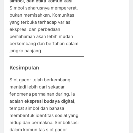
simbol, dan etika komunikasi
.
Simbol seharusnya mempererat,
bukan memisahkan. Komunitas
yang terbuka terhadap variasi
ekspresi dan perbedaan
pemahaman akan lebih mudah
berkembang dan bertahan dalam
jangka panjang.
Kesimpulan
Slot gacor telah berkembang
menjadi lebih dari sekadar
fenomena permainan daring. Ia
adalah
ekspresi budaya digital
,
tempat simbol dan bahasa
membentuk identitas sosial yang
hidup dan bermakna. Simbolisasi
dalam komunitas slot gacor