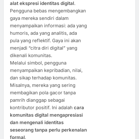
alat ekspresi identitas digital
.
Pengguna bebas mengembangkan
gaya mereka sendiri dalam
menyampaikan informasi: ada yang
humoris, ada yang analitis, ada
pula yang reflektif. Gaya ini akan
menjadi “citra diri digital” yang
dikenali komunitas.
Melalui simbol, pengguna
menyampaikan kepribadian, nilai,
dan sikap terhadap komunitas.
Misalnya, mereka yang sering
membagikan pola gacor tanpa
pamrih dianggap sebagai
kontributor positif. Ini adalah
cara
komunitas digital mengapresiasi
dan mengenali identitas
seseorang tanpa perlu perkenalan
formal
.