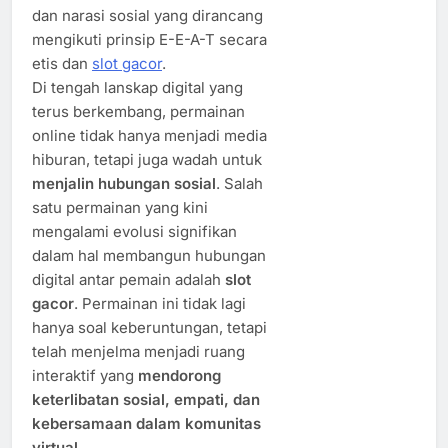
dan narasi sosial yang dirancang
mengikuti prinsip E-E-A-T secara
etis dan
slot gacor
.
Di tengah lanskap digital yang
terus berkembang, permainan
online tidak hanya menjadi media
hiburan, tetapi juga wadah untuk
menjalin hubungan sosial
. Salah
satu permainan yang kini
mengalami evolusi signifikan
dalam hal membangun hubungan
digital antar pemain adalah
slot
gacor
. Permainan ini tidak lagi
hanya soal keberuntungan, tetapi
telah menjelma menjadi ruang
interaktif yang
mendorong
keterlibatan sosial, empati, dan
kebersamaan dalam komunitas
virtual.