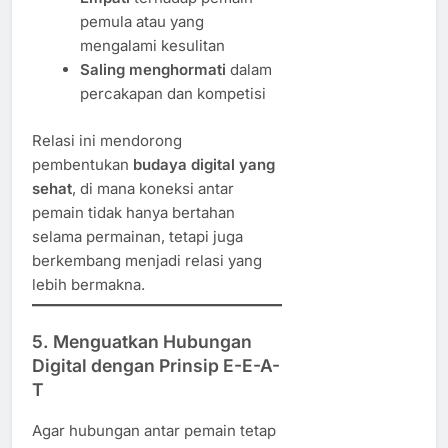
pemula atau yang
mengalami kesulitan
Saling menghormati
dalam
percakapan dan kompetisi
Relasi ini mendorong
pembentukan
budaya digital yang
sehat
, di mana koneksi antar
pemain tidak hanya bertahan
selama permainan, tetapi juga
berkembang menjadi relasi yang
lebih bermakna.
5.
Menguatkan Hubungan
Digital dengan Prinsip E-E-A-
T
Agar hubungan antar pemain tetap