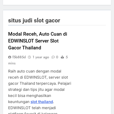
situs judi slot gacor
Modal Receh, Auto Cuan di
EDWINSLOT Server Slot
Gacor Thailand
f5b885d
1 year ago
0
5
mins
Raih auto cuan dengan modal
receh di EDWINSLOT, server slot
gacor Thailand terpercaya. Pelajari
strategi dan tips jitu agar modal
kecil bisa menghasilkan
keuntungan
slot thailand
.
EDWINSLOT telah menjadi
platform favorit di kalangan