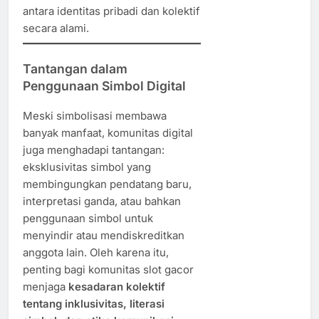
antara identitas pribadi dan kolektif
secara alami.
Tantangan dalam
Penggunaan Simbol Digital
Meski simbolisasi membawa
banyak manfaat, komunitas digital
juga menghadapi tantangan:
eksklusivitas simbol yang
membingungkan pendatang baru,
interpretasi ganda, atau bahkan
penggunaan simbol untuk
menyindir atau mendiskreditkan
anggota lain. Oleh karena itu,
penting bagi komunitas slot gacor
menjaga
kesadaran kolektif
tentang inklusivitas, literasi