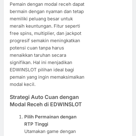
Pemain dengan modal receh dapat
bermain dengan nyaman dan tetap
memiliki peluang besar untuk
meraih keuntungan. Fitur seperti
free spins, multiplier, dan jackpot
progresif semakin meningkatkan
potensi cuan tanpa harus
menaikkan taruhan secara
signifikan. Hal ini menjadikan
EDWINSLOT pilihan ideal bagi
pemain yang ingin memaksimalkan
modal kecil.
Strategi Auto Cuan dengan
Modal Receh di EDWINSLOT
Pilih Permainan dengan
RTP Tinggi
Utamakan game dengan