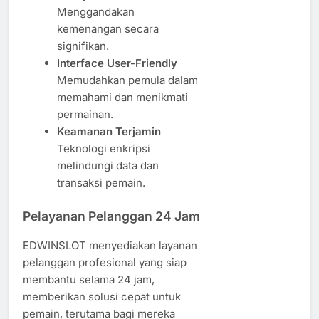
Menggandakan
kemenangan secara
signifikan.
Interface User-Friendly
Memudahkan pemula dalam
memahami dan menikmati
permainan.
Keamanan Terjamin
Teknologi enkripsi
melindungi data dan
transaksi pemain.
Pelayanan Pelanggan 24 Jam
EDWINSLOT menyediakan layanan
pelanggan profesional yang siap
membantu selama 24 jam,
memberikan solusi cepat untuk
pemain, terutama bagi mereka