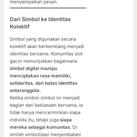
menyampaikan pesan.
Dari Simbol ke Identitas
Kolektif
Simbol yang digunakan secara
kolektif akan berkembang menjadi
identitas bersama. Komunitas slot
gacor menunjukkan bagaimana
simbol digital mampu
menciptakan rasa memiliki,
solidaritas, dan batas identitas
antaranggota.
Ketika simbol-simbol ini menjadi
bagian dari kebiasaan bersama, ia
tidak hanya mencerminkan siapa
individu itu, tetapi juga
siapa
mereka sebagai komunitas
. Di
sinilah simbolisasi menjembatani