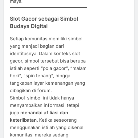
maya.
Slot Gacor sebagai Simbol
Budaya Digital
Setiap komunitas memiliki simbol
yang menjadi bagian dari
identitasnya. Dalam konteks slot
gacor, simbol tersebut bisa berupa
istilah seperti “pola gacor”, “malam
hoki”, “spin tenang”, hingga
tangkapan layar kemenangan yang
dibagikan di forum.
Simbol-simbol ini tidak hanya
menyampaikan informasi, tetapi
juga
menandai afiliasi dan
keterlibatan
. Ketika seseorang
menggunakan istilah yang dikenal
komunitas, mereka sedang