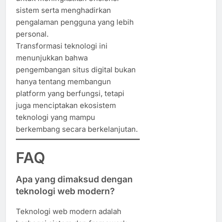
sistem serta menghadirkan
pengalaman pengguna yang lebih
personal.
Transformasi teknologi ini
menunjukkan bahwa
pengembangan situs digital bukan
hanya tentang membangun
platform yang berfungsi, tetapi
juga menciptakan ekosistem
teknologi yang mampu
berkembang secara berkelanjutan.
FAQ
Apa yang dimaksud dengan
teknologi web modern?
Teknologi web modern adalah