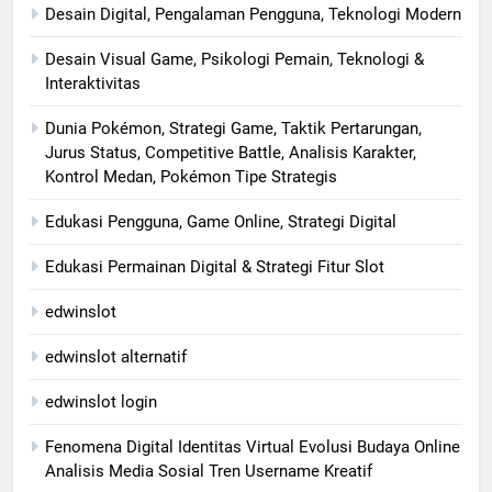
Desain Digital, Pengalaman Pengguna, Teknologi Modern
Desain Visual Game, Psikologi Pemain, Teknologi &
Interaktivitas
Dunia Pokémon, Strategi Game, Taktik Pertarungan,
Jurus Status, Competitive Battle, Analisis Karakter,
Kontrol Medan, Pokémon Tipe Strategis
Edukasi Pengguna, Game Online, Strategi Digital
Edukasi Permainan Digital & Strategi Fitur Slot
edwinslot
edwinslot alternatif
edwinslot login
Fenomena Digital Identitas Virtual Evolusi Budaya Online
Analisis Media Sosial Tren Username Kreatif