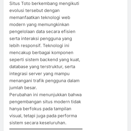
Situs Toto berkembang mengikuti
evolusi tersebut dengan
memanfaatkan teknologi web
modern yang memungkinkan
pengelolaan data secara efisien
serta interaksi pengguna yang
lebih responsif. Teknologi ini
mencakup berbagai komponen
seperti sistem backend yang kuat,
database yang terstruktur, serta
integrasi server yang mampu
menangani trafik pengguna dalam
jumlah besar.
Perubahan ini menunjukkan bahwa
pengembangan situs modern tidak
hanya berfokus pada tampilan
visual, tetapi juga pada performa
sistem secara keseluruhan.