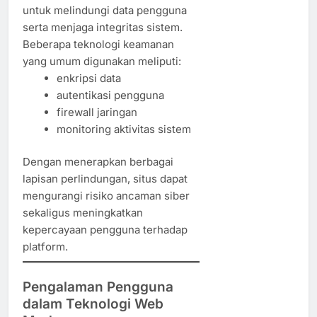
untuk melindungi data pengguna
serta menjaga integritas sistem.
Beberapa teknologi keamanan
yang umum digunakan meliputi:
enkripsi data
autentikasi pengguna
firewall jaringan
monitoring aktivitas sistem
Dengan menerapkan berbagai
lapisan perlindungan, situs dapat
mengurangi risiko ancaman siber
sekaligus meningkatkan
kepercayaan pengguna terhadap
platform.
Pengalaman Pengguna
dalam Teknologi Web