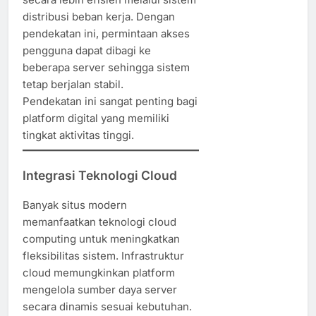
distribusi beban kerja. Dengan
pendekatan ini, permintaan akses
pengguna dapat dibagi ke
beberapa server sehingga sistem
tetap berjalan stabil.
Pendekatan ini sangat penting bagi
platform digital yang memiliki
tingkat aktivitas tinggi.
Integrasi Teknologi Cloud
Banyak situs modern
memanfaatkan teknologi cloud
computing untuk meningkatkan
fleksibilitas sistem. Infrastruktur
cloud memungkinkan platform
mengelola sumber daya server
secara dinamis sesuai kebutuhan.