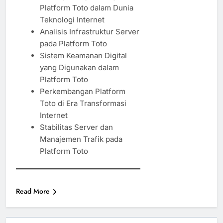
Platform Toto dalam Dunia
Teknologi Internet
Analisis Infrastruktur Server
pada Platform Toto
Sistem Keamanan Digital
yang Digunakan dalam
Platform Toto
Perkembangan Platform
Toto di Era Transformasi
Internet
Stabilitas Server dan
Manajemen Trafik pada
Platform Toto
Read More