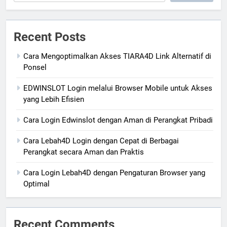
Recent Posts
Cara Mengoptimalkan Akses TIARA4D Link Alternatif di
Ponsel
EDWINSLOT Login melalui Browser Mobile untuk Akses
yang Lebih Efisien
Cara Login Edwinslot dengan Aman di Perangkat Pribadi
Cara Lebah4D Login dengan Cepat di Berbagai
Perangkat secara Aman dan Praktis
Cara Login Lebah4D dengan Pengaturan Browser yang
Optimal
Recent Comments