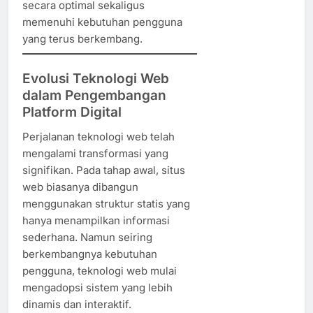
secara optimal sekaligus
memenuhi kebutuhan pengguna
yang terus berkembang.
Evolusi Teknologi Web
dalam Pengembangan
Platform Digital
Perjalanan teknologi web telah
mengalami transformasi yang
signifikan. Pada tahap awal, situs
web biasanya dibangun
menggunakan struktur statis yang
hanya menampilkan informasi
sederhana. Namun seiring
berkembangnya kebutuhan
pengguna, teknologi web mulai
mengadopsi sistem yang lebih
dinamis dan interaktif.