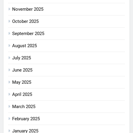
November 2025
October 2025
September 2025
August 2025
July 2025
June 2025
May 2025
April 2025
March 2025
February 2025
January 2025