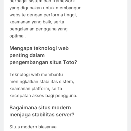
berbagai sistem dan framework
yang digunakan untuk membangun
website dengan performa tinggi,
keamanan yang baik, serta
pengalaman pengguna yang
optimal.
Mengapa teknologi web
penting dalam
pengembangan situs Toto?
Teknologi web membantu
meningkatkan stabilitas sistem,
keamanan platform, serta
kecepatan akses bagi pengguna.
Bagaimana situs modern
menjaga stabilitas server?
Situs modern biasanya