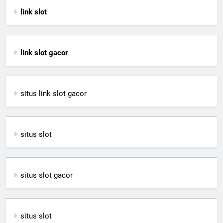
link slot
link slot gacor
situs link slot gacor
situs slot
situs slot gacor
situs slot