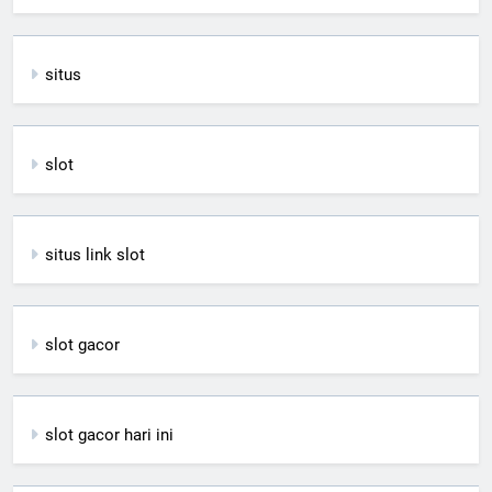
situs
slot
situs link slot
slot gacor
slot gacor hari ini