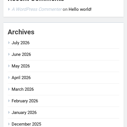
A WordPress Commenter
on
Hello world!
Archives
July 2026
June 2026
May 2026
April 2026
March 2026
February 2026
January 2026
December 2025