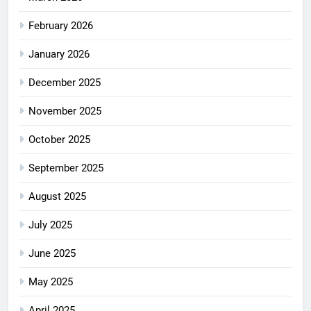
February 2026
January 2026
December 2025
November 2025
October 2025
September 2025
August 2025
July 2025
June 2025
May 2025
April 2025