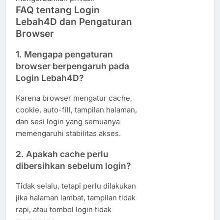
FAQ tentang Login
Lebah4D dan Pengaturan
Browser
1. Mengapa pengaturan
browser berpengaruh pada
Login Lebah4D?
Karena browser mengatur cache,
cookie, auto-fill, tampilan halaman,
dan sesi login yang semuanya
memengaruhi stabilitas akses.
2. Apakah cache perlu
dibersihkan sebelum login?
Tidak selalu, tetapi perlu dilakukan
jika halaman lambat, tampilan tidak
rapi, atau tombol login tidak