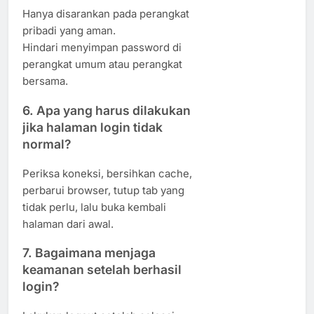
Hanya disarankan pada perangkat
pribadi yang aman.
Hindari menyimpan password di
perangkat umum atau perangkat
bersama.
6. Apa yang harus dilakukan
jika halaman login tidak
normal?
Periksa koneksi, bersihkan cache,
perbarui browser, tutup tab yang
tidak perlu, lalu buka kembali
halaman dari awal.
7. Bagaimana menjaga
keamanan setelah berhasil
login?