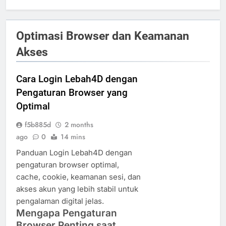
Optimasi Browser dan Keamanan
Akses
Cara Login Lebah4D dengan
Pengaturan Browser yang
Optimal
f5b885d
2 months
ago
0
14 mins
Panduan Login Lebah4D dengan
pengaturan browser optimal,
cache, cookie, keamanan sesi, dan
akses akun yang lebih stabil untuk
pengalaman digital jelas.
Mengapa Pengaturan
Browser Penting saat