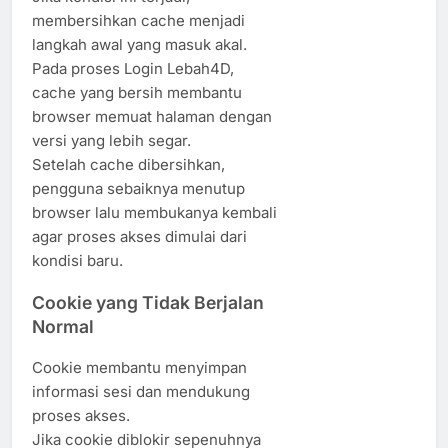
membersihkan cache menjadi
langkah awal yang masuk akal.
Pada proses Login Lebah4D,
cache yang bersih membantu
browser memuat halaman dengan
versi yang lebih segar.
Setelah cache dibersihkan,
pengguna sebaiknya menutup
browser lalu membukanya kembali
agar proses akses dimulai dari
kondisi baru.
Cookie yang Tidak Berjalan
Normal
Cookie membantu menyimpan
informasi sesi dan mendukung
proses akses.
Jika cookie diblokir sepenuhnya