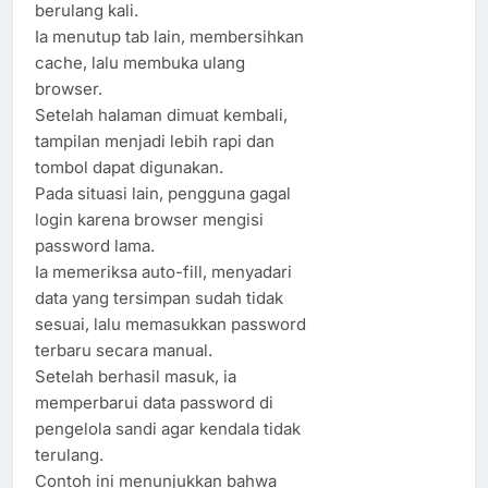
berulang kali.
Ia menutup tab lain, membersihkan
cache, lalu membuka ulang
browser.
Setelah halaman dimuat kembali,
tampilan menjadi lebih rapi dan
tombol dapat digunakan.
Pada situasi lain, pengguna gagal
login karena browser mengisi
password lama.
Ia memeriksa auto-fill, menyadari
data yang tersimpan sudah tidak
sesuai, lalu memasukkan password
terbaru secara manual.
Setelah berhasil masuk, ia
memperbarui data password di
pengelola sandi agar kendala tidak
terulang.
Contoh ini menunjukkan bahwa