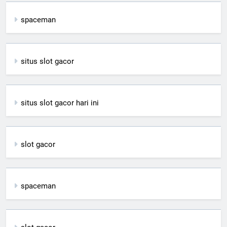
spaceman
situs slot gacor
situs slot gacor hari ini
slot gacor
spaceman