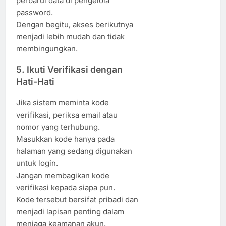
perbarui data di pengelola
password.
Dengan begitu, akses berikutnya
menjadi lebih mudah dan tidak
membingungkan.
5. Ikuti Verifikasi dengan
Hati-Hati
Jika sistem meminta kode
verifikasi, periksa email atau
nomor yang terhubung.
Masukkan kode hanya pada
halaman yang sedang digunakan
untuk login.
Jangan membagikan kode
verifikasi kepada siapa pun.
Kode tersebut bersifat pribadi dan
menjadi lapisan penting dalam
menjaga keamanan akun.