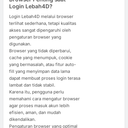
Login Lebah4D?
Login Lebah4D melalui browser
terlihat sederhana, tetapi kualitas
akses sangat dipengaruhi oleh
pengaturan browser yang
digunakan.
Browser yang tidak diperbarui,
cache yang menumpuk, cookie
yang bermasalah, atau fitur auto-
fill yang menyimpan data lama
dapat membuat proses login terasa
lambat dan tidak stabil.
Karena itu, pengguna perlu
memahami cara mengatur browser
agar proses masuk akun lebih
efisien, aman, dan mudah
dikendalikan.
Pengaturan browser yang optimal