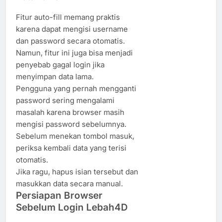
Fitur auto-fill memang praktis
karena dapat mengisi username
dan password secara otomatis.
Namun, fitur ini juga bisa menjadi
penyebab gagal login jika
menyimpan data lama.
Pengguna yang pernah mengganti
password sering mengalami
masalah karena browser masih
mengisi password sebelumnya.
Sebelum menekan tombol masuk,
periksa kembali data yang terisi
otomatis.
Jika ragu, hapus isian tersebut dan
masukkan data secara manual.
Persiapan Browser
Sebelum Login Lebah4D