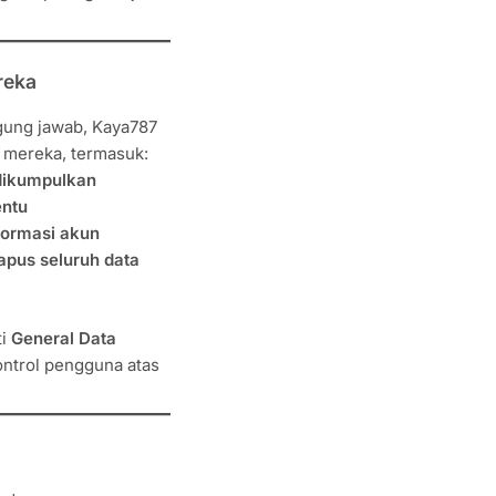
reka
ggung jawab, Kaya787
 mereka, termasuk:
dikumpulkan
entu
formasi akun
pus seluruh data
ti
General Data
ntrol pengguna atas