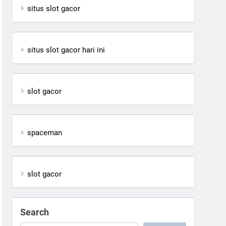
situs slot gacor
situs slot gacor hari ini
slot gacor
spaceman
slot gacor
Search