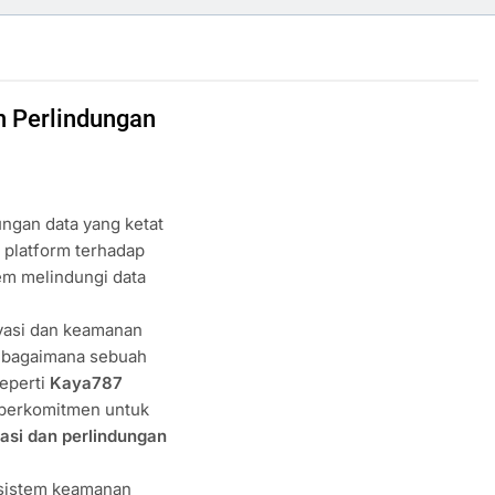
n Perlindungan
ngan data yang ketat
 platform terhadap
em melindungi data
ivasi dan keamanan
a bagaimana sebuah
seperti
Kaya787
 berkomitmen untuk
vasi dan perlindungan
m sistem keamanan