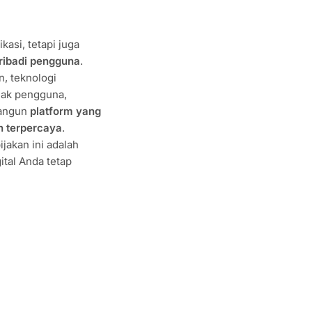
kasi, tetapi juga
ribadi pengguna
.
n, teknologi
hak pengguna,
bangun
platform yang
n terpercaya
.
akan ini adalah
ital Anda tetap