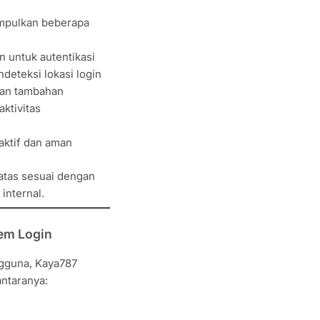
umpulkan beberapa
 untuk autentikasi
deteksi lokasi login
an tambahan
ktivitas
aktif dan aman
batas sesuai dengan
internal.
tem Login
ngguna, Kaya787
ntaranya: