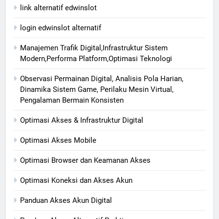
link alternatif edwinslot
login edwinslot alternatif
Manajemen Trafik Digital,Infrastruktur Sistem
Modern,Performa Platform,Optimasi Teknologi
Observasi Permainan Digital, Analisis Pola Harian,
Dinamika Sistem Game, Perilaku Mesin Virtual,
Pengalaman Bermain Konsisten
Optimasi Akses & Infrastruktur Digital
Optimasi Akses Mobile
Optimasi Browser dan Keamanan Akses
Optimasi Koneksi dan Akses Akun
Panduan Akses Akun Digital