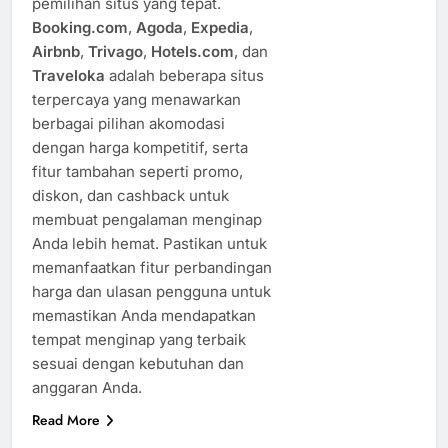
pemilihan situs yang tepat.
Booking.com
,
Agoda
,
Expedia
,
Airbnb
,
Trivago
,
Hotels.com
, dan
Traveloka
adalah beberapa situs
terpercaya yang menawarkan
berbagai pilihan akomodasi
dengan harga kompetitif, serta
fitur tambahan seperti promo,
diskon, dan cashback untuk
membuat pengalaman menginap
Anda lebih hemat. Pastikan untuk
memanfaatkan fitur perbandingan
harga dan ulasan pengguna untuk
memastikan Anda mendapatkan
tempat menginap yang terbaik
sesuai dengan kebutuhan dan
anggaran Anda.
Read More