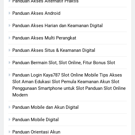
Panduan Akses Alternatif Praktis
Panduan Akses Android
Panduan Akses Harian dan Keamanan Digital
Panduan Akses Multi Perangkat
Panduan Akses Situs & Keamanan Digital
Panduan Bermain Slot, Slot Online, Fitur Bonus Slot
Panduan Login Kaya787 Slot Online Mobile Tips Akses
Slot Aman Edukasi Slot Pemula Keamanan Akun Slot
Penggunaan Smartphone untuk Slot Panduan Slot Online
Modern
Panduan Mobile dan Akun Digital
Panduan Mobile Digital
Panduan Orientasi Akun