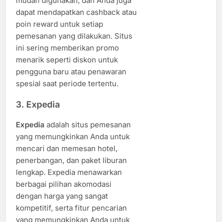
mudah digunakan, dan Anda juga
dapat mendapatkan cashback atau
poin reward untuk setiap
pemesanan yang dilakukan. Situs
ini sering memberikan promo
menarik seperti diskon untuk
pengguna baru atau penawaran
spesial saat periode tertentu.
3.
Expedia
Expedia
adalah situs pemesanan
yang memungkinkan Anda untuk
mencari dan memesan hotel,
penerbangan, dan paket liburan
lengkap. Expedia menawarkan
berbagai pilihan akomodasi
dengan harga yang sangat
kompetitif, serta fitur pencarian
yang memungkinkan Anda untuk