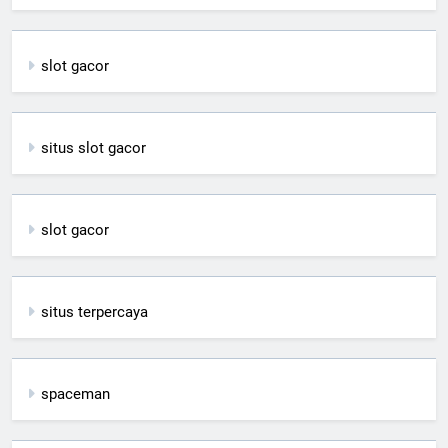
slot gacor
situs slot gacor
slot gacor
situs terpercaya
spaceman