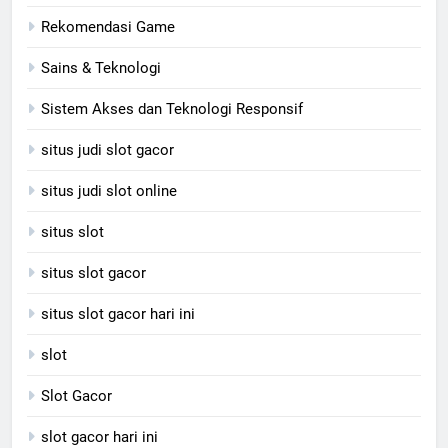
Rekomendasi Game
Sains & Teknologi
Sistem Akses dan Teknologi Responsif
situs judi slot gacor
situs judi slot online
situs slot
situs slot gacor
situs slot gacor hari ini
slot
Slot Gacor
slot gacor hari ini