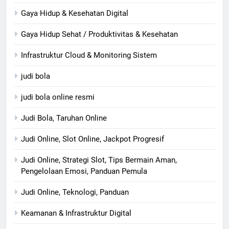
Gaya Hidup & Kesehatan Digital
Gaya Hidup Sehat / Produktivitas & Kesehatan
Infrastruktur Cloud & Monitoring Sistem
judi bola
judi bola online resmi
Judi Bola, Taruhan Online
Judi Online, Slot Online, Jackpot Progresif
Judi Online, Strategi Slot, Tips Bermain Aman,
Pengelolaan Emosi, Panduan Pemula
Judi Online, Teknologi, Panduan
Keamanan & Infrastruktur Digital