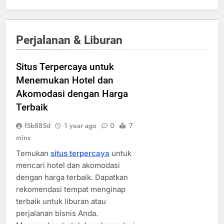
Perjalanan & Liburan
Situs Terpercaya untuk
Menemukan Hotel dan
Akomodasi dengan Harga
Terbaik
f5b885d
1 year ago
0
7
mins
Temukan
situs terpercaya
untuk
mencari hotel dan akomodasi
dengan harga terbaik. Dapatkan
rekomendasi tempat menginap
terbaik untuk liburan atau
perjalanan bisnis Anda.