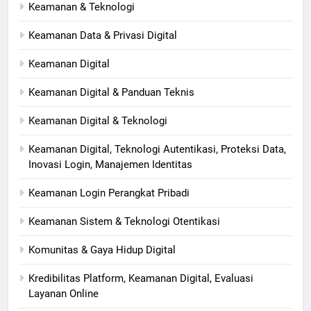
Keamanan & Teknologi
Keamanan Data & Privasi Digital
Keamanan Digital
Keamanan Digital & Panduan Teknis
Keamanan Digital & Teknologi
Keamanan Digital, Teknologi Autentikasi, Proteksi Data,
Inovasi Login, Manajemen Identitas
Keamanan Login Perangkat Pribadi
Keamanan Sistem & Teknologi Otentikasi
Komunitas & Gaya Hidup Digital
Kredibilitas Platform, Keamanan Digital, Evaluasi
Layanan Online