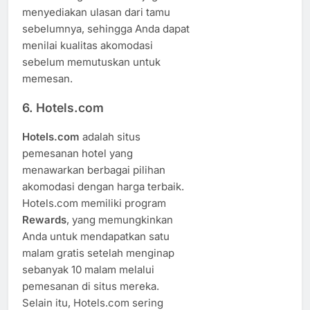
menyediakan ulasan dari tamu
sebelumnya, sehingga Anda dapat
menilai kualitas akomodasi
sebelum memutuskan untuk
memesan.
6.
Hotels.com
Hotels.com
adalah situs
pemesanan hotel yang
menawarkan berbagai pilihan
akomodasi dengan harga terbaik.
Hotels.com memiliki program
Rewards
, yang memungkinkan
Anda untuk mendapatkan satu
malam gratis setelah menginap
sebanyak 10 malam melalui
pemesanan di situs mereka.
Selain itu, Hotels.com sering