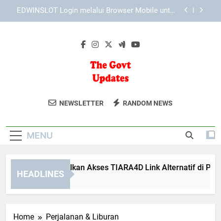
Skip
Cara Login Edwinslot dengan Aman di Perangkat
to
Pribadi
content
Cara Lebah4D Login dengan Cepat di Berbagai
Perangkat secara Aman dan Praktis
Cara Mengoptimalkan Akses TIARA4D Link
Alternatif di Ponsel
EDWINSLOT Login melalui Browser Mobile untuk
Akses yang Lebih Efisien
The Govt
Dapatkan Berita Terkini Dan Update Dari
Cara Login Edwinslot dengan Aman di Perangkat
NEWSLETTER
RANDOM NEWS
Pribadi
Updates
Dunia Pemerintahan Di The Govt
Cara Lebah4D Login dengan Cepat di Berbagai
Updates. Informasi Terpercaya Untuk
Perangkat secara Aman dan Praktis
MENU
Masyarakat.
ra Mengoptimalkan Akses TIARA4D Link Alternatif di Ponsel
HEADLINES
Weeks Ago
Home
Perjalanan & Liburan