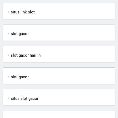
situs link slot
slot gacor
slot gacor hari ini
slot gacor
situs slot gacor