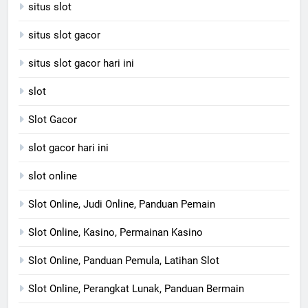
situs slot
situs slot gacor
situs slot gacor hari ini
slot
Slot Gacor
slot gacor hari ini
slot online
Slot Online, Judi Online, Panduan Pemain
Slot Online, Kasino, Permainan Kasino
Slot Online, Panduan Pemula, Latihan Slot
Slot Online, Perangkat Lunak, Panduan Bermain