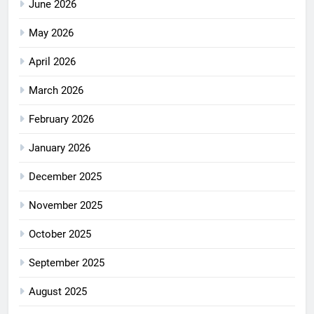
June 2026
May 2026
April 2026
March 2026
February 2026
January 2026
December 2025
November 2025
October 2025
September 2025
August 2025