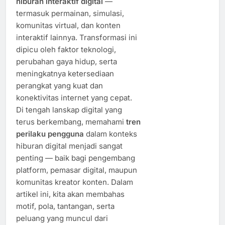
hiburan interaktif digital
—
termasuk permainan, simulasi,
komunitas virtual, dan konten
interaktif lainnya. Transformasi ini
dipicu oleh faktor teknologi,
perubahan gaya hidup, serta
meningkatnya ketersediaan
perangkat yang kuat dan
konektivitas internet yang cepat.
Di tengah lanskap digital yang
terus berkembang, memahami
tren
perilaku pengguna
dalam konteks
hiburan digital menjadi sangat
penting — baik bagi pengembang
platform, pemasar digital, maupun
komunitas kreator konten. Dalam
artikel ini, kita akan membahas
motif, pola, tantangan, serta
peluang yang muncul dari