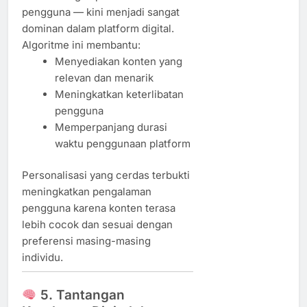
pengguna — kini menjadi sangat
dominan dalam platform digital.
Algoritme ini membantu:
Menyediakan konten yang
relevan dan menarik
Meningkatkan keterlibatan
pengguna
Memperpanjang durasi
waktu penggunaan platform
Personalisasi yang cerdas terbukti
meningkatkan pengalaman
pengguna karena konten terasa
lebih cocok dan sesuai dengan
preferensi masing-masing
individu.
5. Tantangan