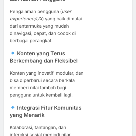
Pengalaman pengguna (
user
experience/UX
) yang baik dimulai
dari antarmuka yang mudah
dinavigasi, cepat, dan cocok di
berbagai perangkat.
Konten yang Terus
Berkembang dan Fleksibel
Konten yang inovatif, modular, dan
bisa diperbarui secara berkala
memberi nilai tambah bagi
pengguna untuk kembali lagi.
Integrasi Fitur Komunitas
yang Menarik
Kolaborasi, tantangan, dan
interaksi sosial menjadi pilar