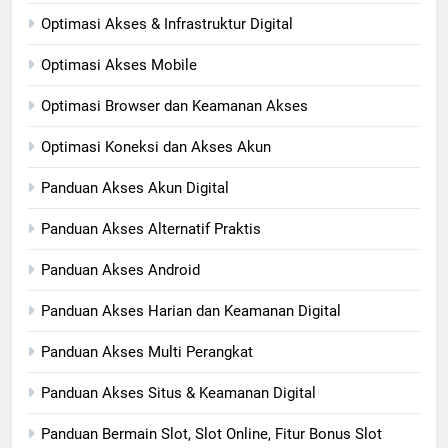
Optimasi Akses & Infrastruktur Digital
Optimasi Akses Mobile
Optimasi Browser dan Keamanan Akses
Optimasi Koneksi dan Akses Akun
Panduan Akses Akun Digital
Panduan Akses Alternatif Praktis
Panduan Akses Android
Panduan Akses Harian dan Keamanan Digital
Panduan Akses Multi Perangkat
Panduan Akses Situs & Keamanan Digital
Panduan Bermain Slot, Slot Online, Fitur Bonus Slot