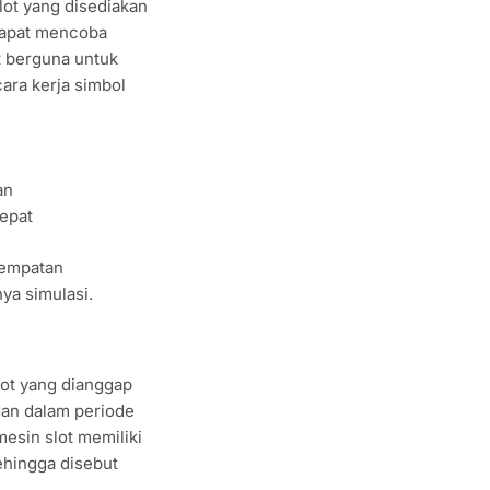
lot yang disediakan
dapat mencoba
t berguna untuk
ara kerja simbol
an
epat
sempatan
ya simulasi.
ot yang dianggap
an dalam periode
esin slot memiliki
ehingga disebut