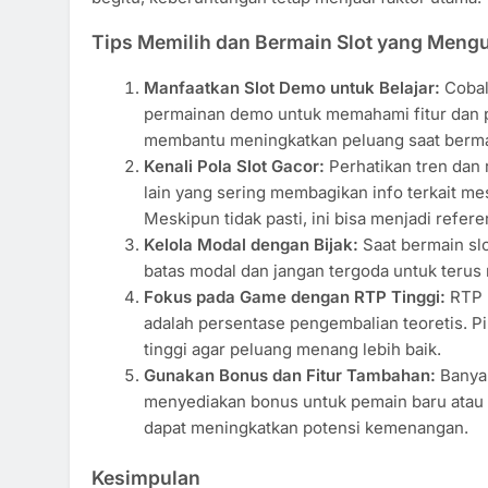
Tips Memilih dan Bermain Slot yang Meng
Manfaatkan Slot Demo untuk Belajar:
Cobal
permainan demo untuk memahami fitur dan p
membantu meningkatkan peluang saat bermai
Kenali Pola Slot Gacor:
Perhatikan tren dan 
lain yang sering membagikan info terkait mes
Meskipun tidak pasti, ini bisa menjadi refere
Kelola Modal dengan Bijak:
Saat bermain slo
batas modal dan jangan tergoda untuk terus
Fokus pada Game dengan RTP Tinggi:
RTP (
adalah persentase pengembalian teoretis. Pi
tinggi agar peluang menang lebih baik.
Gunakan Bonus dan Fitur Tambahan:
Banyak
menyediakan bonus untuk pemain baru atau 
dapat meningkatkan potensi kemenangan.
Kesimpulan