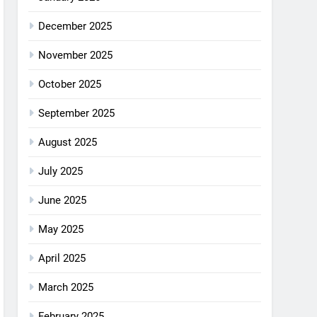
December 2025
November 2025
October 2025
September 2025
August 2025
July 2025
June 2025
May 2025
April 2025
March 2025
February 2025