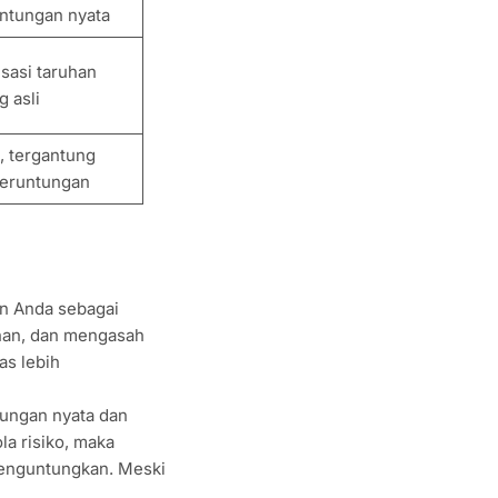
ntungan nyata
sasi taruhan
g asli
, tergantung
eruntungan
an Anda sebagai
inan, dan mengasah
as lebih
tungan nyata dan
a risiko, maka
 menguntungkan. Meski