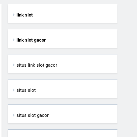
link slot
link slot gacor
situs link slot gacor
situs slot
situs slot gacor