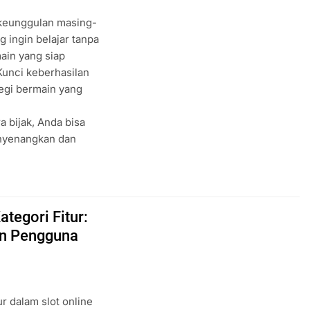
i keunggulan masing-
 ingin belajar tanpa
main yang siap
Kunci keberhasilan
tegi bermain yang
bijak, Anda bisa
enyenangkan dan
tegori Fitur:
an Pengguna
r dalam slot online