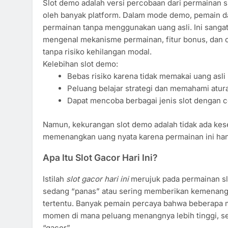
Slot demo adalah versi percobaan dari permainan s
oleh banyak platform. Dalam mode demo, pemain 
permainan tanpa menggunakan uang asli. Ini sanga
mengenal mekanisme permainan, fitur bonus, dan c
tanpa risiko kehilangan modal.
Kelebihan slot demo:
Bebas risiko karena tidak memakai uang asli
Peluang belajar strategi dan memahami atur
Dapat mencoba berbagai jenis slot dengan c
Namun, kekurangan slot demo adalah tidak ada ke
memenangkan uang nyata karena permainan ini han
Apa Itu Slot Gacor Hari Ini?
Istilah
slot gacor hari ini
merujuk pada permainan sl
sedang “panas” atau sering memberikan kemenang
tertentu. Banyak pemain percaya bahwa beberapa m
momen di mana peluang menangnya lebih tinggi, s
“gacor”.