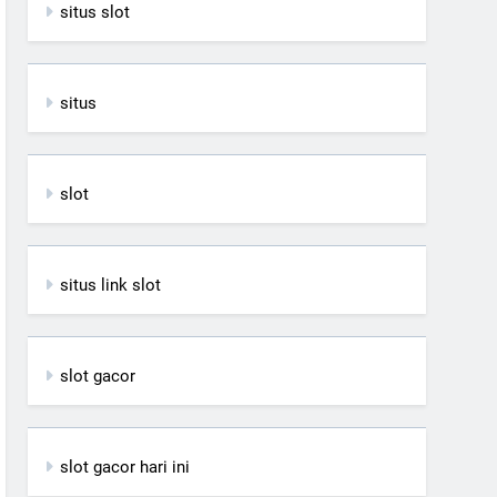
situs slot
situs
slot
situs link slot
slot gacor
slot gacor hari ini