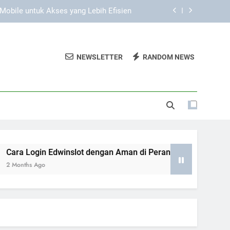
obile untuk Akses yang Lebih Efisien
slot dengan Aman di Perangkat Pribadi
ai Perangkat secara Aman dan Praktis
NEWSLETTER
RANDOM NEWS
es TIARA4D Link Alternatif di Ponsel
 Updates. Informasi Terpercaya Untuk Masyarakat.
obile untuk Akses yang Lebih Efisien
slot dengan Aman di Perangkat Pribadi
ai Perangkat secara Aman dan Praktis
ogin Edwinslot dengan Aman di Perangkat Pribadi
Cara 
 Ago
2 Month