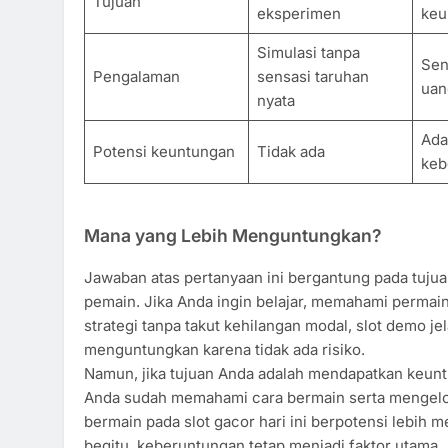
Tujuan
eksperimen
keu
Simulasi tanpa
Sen
Pengalaman
sensasi taruhan
uan
nyata
Ada
Potensi keuntungan
Tidak ada
keb
Mana yang Lebih Menguntungkan?
Jawaban atas pertanyaan ini bergantung pada tuju
pemain. Jika Anda ingin belajar, memahami perma
strategi tanpa takut kehilangan modal, slot demo jel
menguntungkan karena tidak ada risiko.
Namun, jika tujuan Anda adalah mendapatkan keun
Anda sudah memahami cara bermain serta mengelol
bermain pada slot gacor hari ini berpotensi lebih
begitu, keberuntungan tetap menjadi faktor utama.