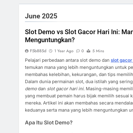
June 2025
Slot Demo vs Slot Gacor Hari Ini: Ma
Menguntungkan?
F5b885d
1 Year Ago
0
5 Mins
Pelajari perbedaan antara slot demo dan
slot gacor 
temukan mana yang lebih menguntungkan untuk pema
membahas kelebihan, kekurangan, dan tips memilih j
Dalam dunia permainan slot, dua istilah yang seri
demo
dan
slot gacor hari ini
. Masing-masing memilik
yang membuat pemain harus bijak memilih sesuai k
mereka. Artikel ini akan membahas secara mendal
keduanya serta mana yang lebih menguntungkan u
Apa Itu Slot Demo?