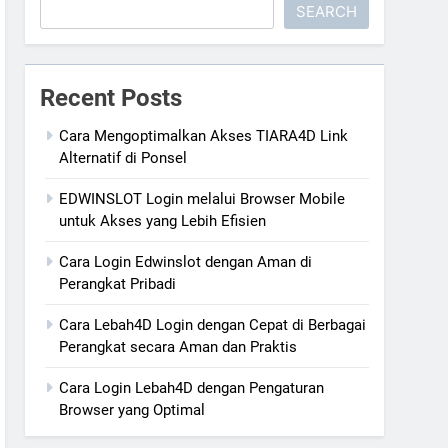
SEARCH
Recent Posts
Cara Mengoptimalkan Akses TIARA4D Link
Alternatif di Ponsel
EDWINSLOT Login melalui Browser Mobile
untuk Akses yang Lebih Efisien
Cara Login Edwinslot dengan Aman di
Perangkat Pribadi
Cara Lebah4D Login dengan Cepat di Berbagai
Perangkat secara Aman dan Praktis
Cara Login Lebah4D dengan Pengaturan
Browser yang Optimal