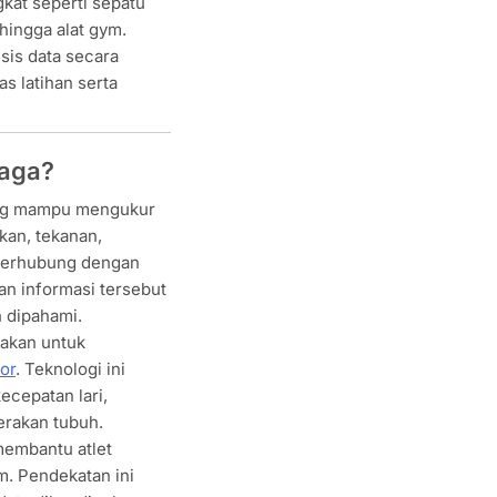
kat seperti sepatu
 hingga alat gym.
is data secara
s latihan serta
raga?
yang mampu mengukur
kan, tekanan,
a terhubung dengan
an informasi tersebut
 dipahami.
nakan untuk
cor
. Teknologi ini
ecepatan lari,
erakan tubuh.
membantu atlet
. Pendekatan ini