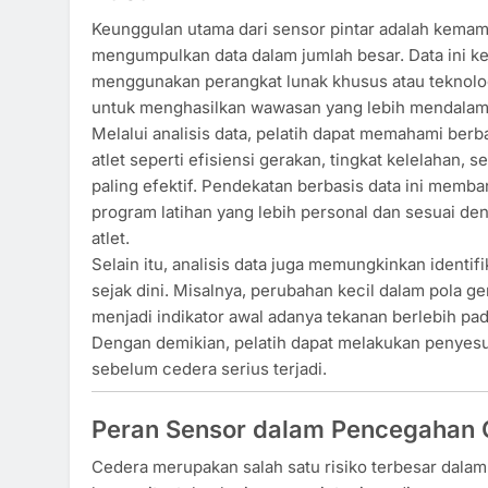
Keunggulan utama dari sensor pintar adalah kema
mengumpulkan data dalam jumlah besar. Data ini ke
menggunakan perangkat lunak khusus atau teknolo
untuk menghasilkan wawasan yang lebih mendalam
Melalui analisis data, pelatih dapat memahami ber
atlet seperti efisiensi gerakan, tingkat kelelahan, s
paling efektif. Pendekatan berbasis data ini memb
program latihan yang lebih personal dan sesuai de
atlet.
Selain itu, analisis data juga memungkinkan identif
sejak dini. Misalnya, perubahan kecil dalam pola ge
menjadi indikator awal adanya tekanan berlebih pad
Dengan demikian, pelatih dapat melakukan penyesu
sebelum cedera serius terjadi.
Peran Sensor dalam Pencegahan 
Cedera merupakan salah satu risiko terbesar dalam