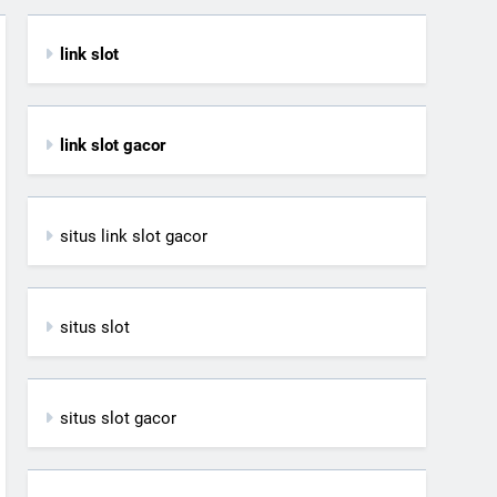
link slot
link slot gacor
situs link slot gacor
situs slot
situs slot gacor