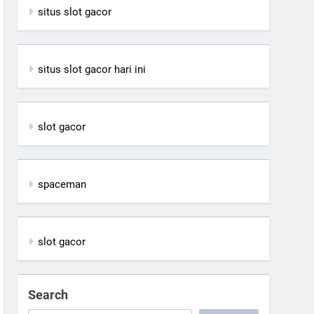
situs slot gacor
situs slot gacor hari ini
slot gacor
spaceman
slot gacor
Search