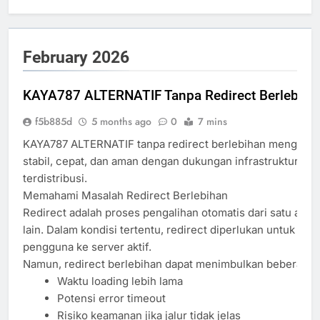
February 2026
KAYA787 ALTERNATIF Tanpa Redirect Berlebiha
f5b885d
5 months ago
0
7 mins
KAYA787 ALTERNATIF tanpa redirect berlebihan menghadi
stabil, cepat, dan aman dengan dukungan infrastruktur ser
terdistribusi.
Memahami Masalah Redirect Berlebihan
Redirect adalah proses pengalihan otomatis dari satu alam
lain. Dalam kondisi tertentu, redirect diperlukan untuk m
pengguna ke server aktif.
Namun, redirect berlebihan dapat menimbulkan beberapa 
Waktu loading lebih lama
Potensi error timeout
Risiko keamanan jika jalur tidak jelas