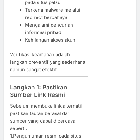
pada situs palsu
Terkena malware melalui
redirect berbahaya
Mengalami pencurian
informasi pribadi
Kehilangan akses akun
Verifikasi keamanan adalah
langkah preventif yang sederhana
namun sangat efektif.
Langkah 1: Pastikan
Sumber Link Resmi
Sebelum membuka link alternatif,
pastikan tautan berasal dari
sumber yang dapat dipercaya,
seperti:
1.Pengumuman resmi pada situs