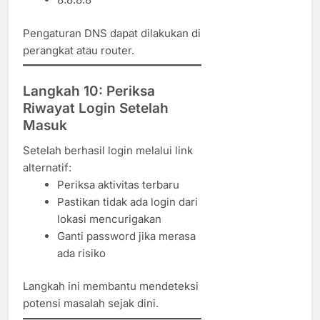
Pengaturan DNS dapat dilakukan di
perangkat atau router.
Langkah 10: Periksa
Riwayat Login Setelah
Masuk
Setelah berhasil login melalui link
alternatif:
Periksa aktivitas terbaru
Pastikan tidak ada login dari
lokasi mencurigakan
Ganti password jika merasa
ada risiko
Langkah ini membantu mendeteksi
potensi masalah sejak dini.