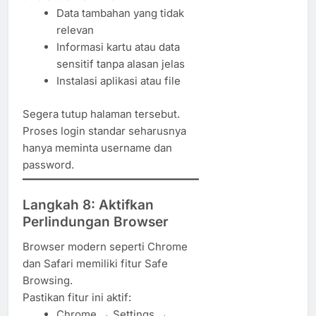
Data tambahan yang tidak
relevan
Informasi kartu atau data
sensitif tanpa alasan jelas
Instalasi aplikasi atau file
Segera tutup halaman tersebut.
Proses login standar seharusnya
hanya meminta username dan
password.
Langkah 8: Aktifkan
Perlindungan Browser
Browser modern seperti Chrome
dan Safari memiliki fitur Safe
Browsing.
Pastikan fitur ini aktif:
Chrome → Settings →