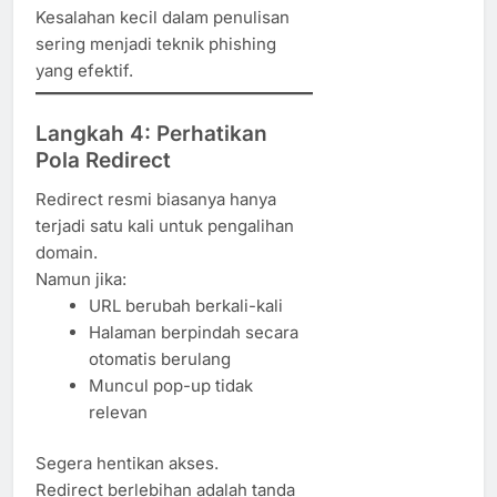
Kesalahan kecil dalam penulisan
sering menjadi teknik phishing
yang efektif.
Langkah 4: Perhatikan
Pola Redirect
Redirect resmi biasanya hanya
terjadi satu kali untuk pengalihan
domain.
Namun jika:
URL berubah berkali-kali
Halaman berpindah secara
otomatis berulang
Muncul pop-up tidak
relevan
Segera hentikan akses.
Redirect berlebihan adalah tanda