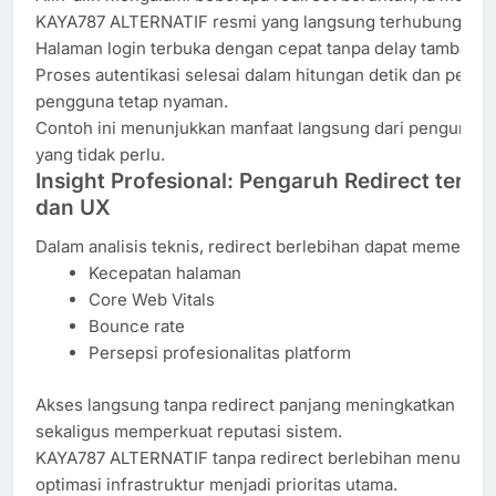
KAYA787 ALTERNATIF resmi yang langsung terhubung ke se
Halaman login terbuka dengan cepat tanpa delay tambahan
Proses autentikasi selesai dalam hitungan detik dan peng
pengguna tetap nyaman.
Contoh ini menunjukkan manfaat langsung dari pengurang
yang tidak perlu.
Insight Profesional: Pengaruh Redirect terh
dan UX
Dalam analisis teknis, redirect berlebihan dapat memengar
Kecepatan halaman
Core Web Vitals
Bounce rate
Persepsi profesionalitas platform
Akses langsung tanpa redirect panjang meningkatkan per
sekaligus memperkuat reputasi sistem.
KAYA787 ALTERNATIF tanpa redirect berlebihan menunju
optimasi infrastruktur menjadi prioritas utama.