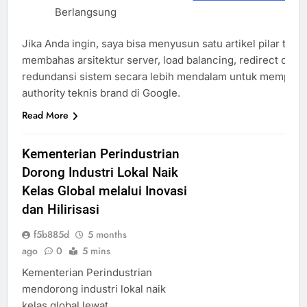
Berlangsung
Jika Anda ingin, saya bisa menyusun satu artikel pilar tekn
membahas arsitektur server, load balancing, redirect optim
redundansi sistem secara lebih mendalam untuk memperk
authority teknis brand di Google.
Read More
Kementerian Perindustrian
Dorong Industri Lokal Naik
Kelas Global melalui Inovasi
dan Hilirisasi
f5b885d
5 months
ago
0
5 mins
Kementerian Perindustrian
mendorong industri lokal naik
kelas global lewat