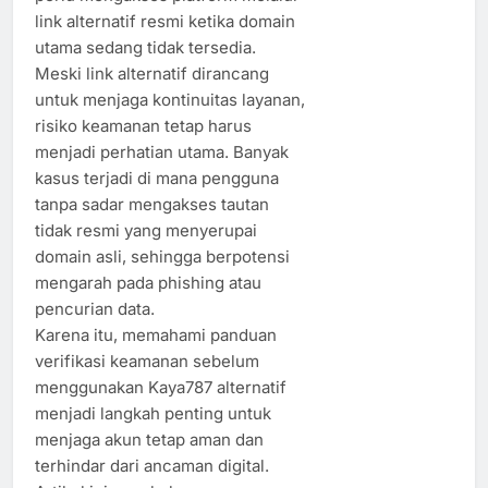
link alternatif resmi ketika domain
utama sedang tidak tersedia.
Meski link alternatif dirancang
untuk menjaga kontinuitas layanan,
risiko keamanan tetap harus
menjadi perhatian utama. Banyak
kasus terjadi di mana pengguna
tanpa sadar mengakses tautan
tidak resmi yang menyerupai
domain asli, sehingga berpotensi
mengarah pada phishing atau
pencurian data.
Karena itu, memahami panduan
verifikasi keamanan sebelum
menggunakan Kaya787 alternatif
menjadi langkah penting untuk
menjaga akun tetap aman dan
terhindar dari ancaman digital.