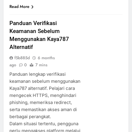
Read More
Panduan Verifikasi
Keamanan Sebelum
Menggunakan Kaya787
Alternatif
f5b885d
6 months
ago
0
7 mins
Panduan lengkap verifikasi
keamanan sebelum menggunakan
Kaya787 alternatif. Pelajari cara
mengecek HTTPS, menghindari
phishing, memeriksa redirect,
serta memastikan akses aman di
berbagai perangkat.
Dalam situasi tertentu, pengguna
perlu mengakses platform melalui