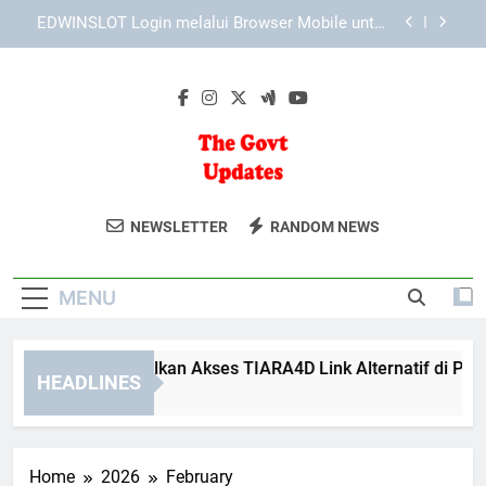
Skip
Cara Login Edwinslot dengan Aman di Perangkat
to
Pribadi
content
Cara Lebah4D Login dengan Cepat di Berbagai
Perangkat secara Aman dan Praktis
Cara Mengoptimalkan Akses TIARA4D Link
Alternatif di Ponsel
EDWINSLOT Login melalui Browser Mobile untuk
Akses yang Lebih Efisien
The Govt
Dapatkan Berita Terkini Dan Update Dari
Cara Login Edwinslot dengan Aman di Perangkat
NEWSLETTER
RANDOM NEWS
Pribadi
Updates
Dunia Pemerintahan Di The Govt
Cara Lebah4D Login dengan Cepat di Berbagai
Updates. Informasi Terpercaya Untuk
Perangkat secara Aman dan Praktis
MENU
Masyarakat.
ra Mengoptimalkan Akses TIARA4D Link Alternatif di Ponsel
HEADLINES
Weeks Ago
Home
2026
February