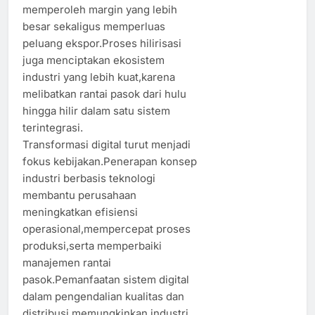
memperoleh margin yang lebih
besar sekaligus memperluas
peluang ekspor.Proses hilirisasi
juga menciptakan ekosistem
industri yang lebih kuat,karena
melibatkan rantai pasok dari hulu
hingga hilir dalam satu sistem
terintegrasi.
Transformasi digital turut menjadi
fokus kebijakan.Penerapan konsep
industri berbasis teknologi
membantu perusahaan
meningkatkan efisiensi
operasional,mempercepat proses
produksi,serta memperbaiki
manajemen rantai
pasok.Pemanfaatan sistem digital
dalam pengendalian kualitas dan
distribusi memungkinkan industri