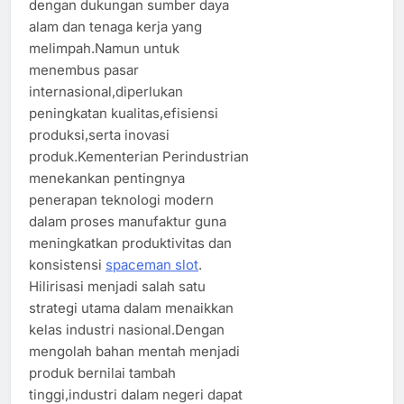
dengan dukungan sumber daya
alam dan tenaga kerja yang
melimpah.Namun untuk
menembus pasar
internasional,diperlukan
peningkatan kualitas,efisiensi
produksi,serta inovasi
produk.Kementerian Perindustrian
menekankan pentingnya
penerapan teknologi modern
dalam proses manufaktur guna
meningkatkan produktivitas dan
konsistensi
spaceman slot
.
Hilirisasi menjadi salah satu
strategi utama dalam menaikkan
kelas industri nasional.Dengan
mengolah bahan mentah menjadi
produk bernilai tambah
tinggi,industri dalam negeri dapat