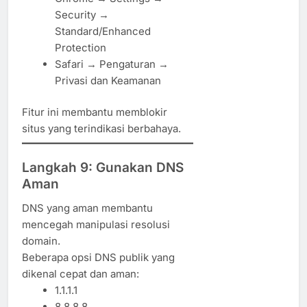
Security →
Standard/Enhanced
Protection
Safari → Pengaturan →
Privasi dan Keamanan
Fitur ini membantu memblokir
situs yang terindikasi berbahaya.
Langkah 9: Gunakan DNS
Aman
DNS yang aman membantu
mencegah manipulasi resolusi
domain.
Beberapa opsi DNS publik yang
dikenal cepat dan aman:
1.1.1.1
8.8.8.8