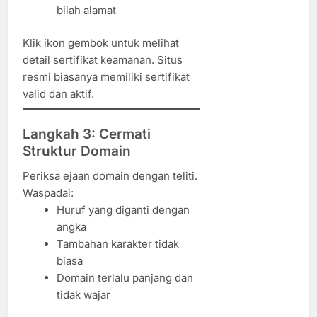
bilah alamat
Klik ikon gembok untuk melihat
detail sertifikat keamanan. Situs
resmi biasanya memiliki sertifikat
valid dan aktif.
Langkah 3: Cermati
Struktur Domain
Periksa ejaan domain dengan teliti.
Waspadai:
Huruf yang diganti dengan
angka
Tambahan karakter tidak
biasa
Domain terlalu panjang dan
tidak wajar