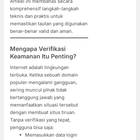
Artikel ini membahas secara
komprehensif langkah-langkah
teknis dan praktis untuk
memastikan tautan yang digunakan
benar-benar valid dan aman.
Mengapa Verifikasi
Keamanan Itu Penting?
Internet adalah lingkungan
terbuka. Ketika sebuah domain
populer mengalami gangguan,
sering muncul pihak tidak
bertanggung jawab yang
memanfaatkan situasi tersebut
dengan membuat situs tiruan.
Tanpa verifikasi yang tepat,
pengguna bisa saja:
Memasukkan data login