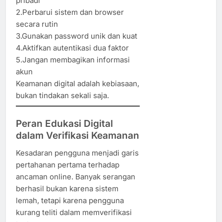
pribadi
2.Perbarui sistem dan browser
secara rutin
3.Gunakan password unik dan kuat
4.Aktifkan autentikasi dua faktor
5.Jangan membagikan informasi
akun
Keamanan digital adalah kebiasaan,
bukan tindakan sekali saja.
Peran Edukasi Digital
dalam Verifikasi Keamanan
Kesadaran pengguna menjadi garis
pertahanan pertama terhadap
ancaman online. Banyak serangan
berhasil bukan karena sistem
lemah, tetapi karena pengguna
kurang teliti dalam memverifikasi