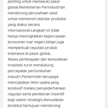
penting untuk memasuki pasar
global.Kementerian Perindustrian
mendorong perusahaan lokal
untuk memenuhi standar produksi
yang diakui secara
internasional.Langkah ini tidak
hanya meningkatkan kepercayaan
konsumen luar negeri,tetapi juga
memperkuat reputasi produk
Indonesia di pasar global.
Akses pembiayaan dan kemudahan
investasi turut mendukung
percepatan pertumbuhan
industri.Pemerintah berupaya
menciptakan iklim usaha yang
kondusif melalui penyederhanaan
regulasi serta pemberian insentif
bagi sektor strategis.Kemudahan
tersebut bertujuan mendorong