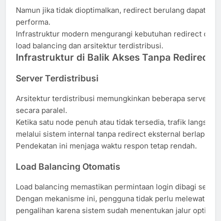
Namun jika tidak dioptimalkan, redirect berulang dapat m
performa.
Infrastruktur modern mengurangi kebutuhan redirect den
load balancing dan arsitektur terdistribusi.
Infrastruktur di Balik Akses Tanpa Redirect
Server Terdistribusi
Arsitektur terdistribusi memungkinkan beberapa server akt
secara paralel.
Ketika satu node penuh atau tidak tersedia, trafik langsung
melalui sistem internal tanpa redirect eksternal berlapis.
Pendekatan ini menjaga waktu respon tetap rendah.
Load Balancing Otomatis
Load balancing memastikan permintaan login dibagi secara
Dengan mekanisme ini, pengguna tidak perlu melewati ba
pengalihan karena sistem sudah menentukan jalur optimal 