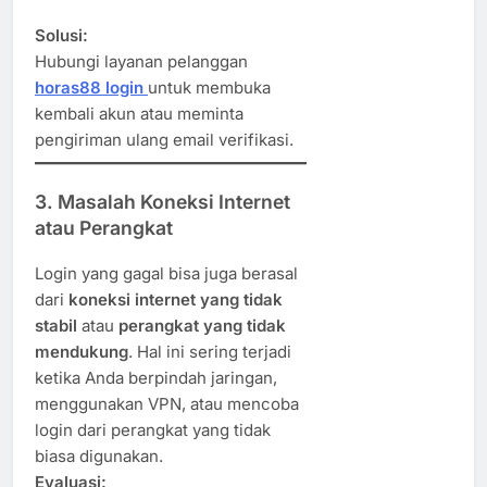
Solusi:
Hubungi layanan pelanggan
horas88 login
untuk membuka
kembali akun atau meminta
pengiriman ulang email verifikasi.
3. Masalah Koneksi Internet
atau Perangkat
Login yang gagal bisa juga berasal
dari
koneksi internet yang tidak
stabil
atau
perangkat yang tidak
mendukung
. Hal ini sering terjadi
ketika Anda berpindah jaringan,
menggunakan VPN, atau mencoba
login dari perangkat yang tidak
biasa digunakan.
Evaluasi: