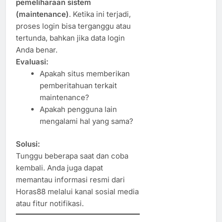
pemeliharaan sistem
(maintenance)
. Ketika ini terjadi,
proses login bisa terganggu atau
tertunda, bahkan jika data login
Anda benar.
Evaluasi:
Apakah situs memberikan
pemberitahuan terkait
maintenance?
Apakah pengguna lain
mengalami hal yang sama?
Solusi:
Tunggu beberapa saat dan coba
kembali. Anda juga dapat
memantau informasi resmi dari
Horas88 melalui kanal sosial media
atau fitur notifikasi.