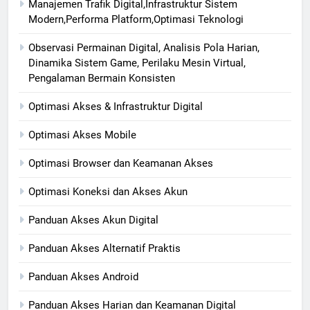
Manajemen Trafik Digital,Infrastruktur Sistem
Modern,Performa Platform,Optimasi Teknologi
Observasi Permainan Digital, Analisis Pola Harian,
Dinamika Sistem Game, Perilaku Mesin Virtual,
Pengalaman Bermain Konsisten
Optimasi Akses & Infrastruktur Digital
Optimasi Akses Mobile
Optimasi Browser dan Keamanan Akses
Optimasi Koneksi dan Akses Akun
Panduan Akses Akun Digital
Panduan Akses Alternatif Praktis
Panduan Akses Android
Panduan Akses Harian dan Keamanan Digital