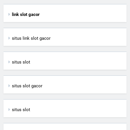
link slot gacor
situs link slot gacor
situs slot
situs slot gacor
situs slot