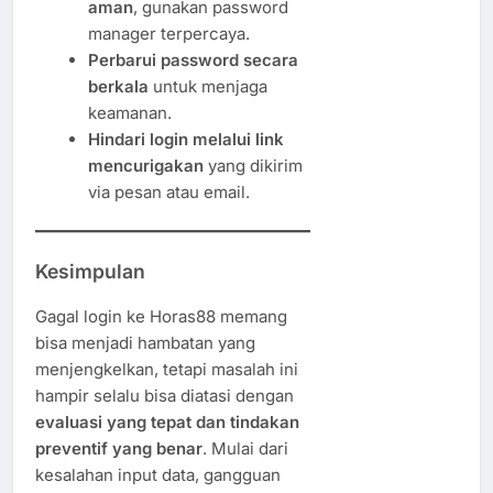
aman
, gunakan password
manager terpercaya.
Perbarui password secara
berkala
untuk menjaga
keamanan.
Hindari login melalui link
mencurigakan
yang dikirim
via pesan atau email.
Kesimpulan
Gagal login ke Horas88 memang
bisa menjadi hambatan yang
menjengkelkan, tetapi masalah ini
hampir selalu bisa diatasi dengan
evaluasi yang tepat dan tindakan
preventif yang benar
. Mulai dari
kesalahan input data, gangguan