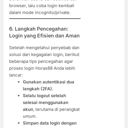
browser, lalu coba login kembali
dalam mode incognito/private.
6. Langkah Pencegahan:
Login yang Efisien dan Aman
Setelah mengetahui penyebab dan
solusi dari kegagalan login, berikut
beberapa tips pencegahan agar
proses login Horas88 Anda lebih
lancar:
Gunakan autentikasi dua
langkah (2FA).
Selalu logout setelah
selesai menggunakan
akun
, terutama di perangkat
umum.
Simpan data login dengan