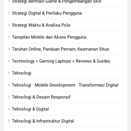
Strategi Bermain Game & Pengembangan Skill
Strategi Digital & Perilaku Pengguna
Strategi Waktu & Analisa Pola
Tampilan Mobile dan Akses Pengguna
Taruhan Online, Panduan Pemain, Keamanan Situs
Technology > Gaming Laptops > Reviews & Guides
Teknologi
Teknologi · Mobile Development · Transformasi Digital
Teknologi & Desain Responsif
Teknologi & Digital
Teknologi & Infrastruktur Digital