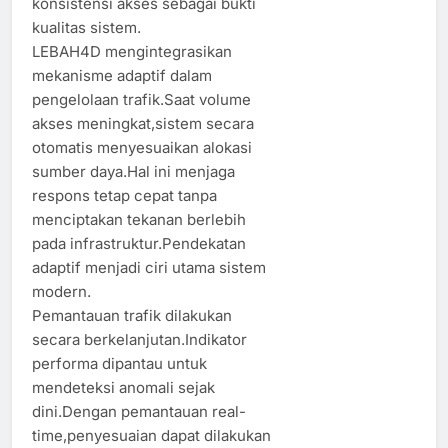
konsistensi akses sebagai bukti
kualitas sistem.
LEBAH4D mengintegrasikan
mekanisme adaptif dalam
pengelolaan trafik.Saat volume
akses meningkat,sistem secara
otomatis menyesuaikan alokasi
sumber daya.Hal ini menjaga
respons tetap cepat tanpa
menciptakan tekanan berlebih
pada infrastruktur.Pendekatan
adaptif menjadi ciri utama sistem
modern.
Pemantauan trafik dilakukan
secara berkelanjutan.Indikator
performa dipantau untuk
mendeteksi anomali sejak
dini.Dengan pemantauan real-
time,penyesuaian dapat dilakukan