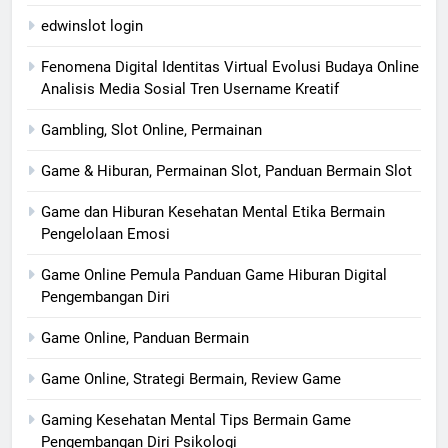
edwinslot login
Fenomena Digital Identitas Virtual Evolusi Budaya Online
Analisis Media Sosial Tren Username Kreatif
Gambling, Slot Online, Permainan
Game & Hiburan, Permainan Slot, Panduan Bermain Slot
Game dan Hiburan Kesehatan Mental Etika Bermain
Pengelolaan Emosi
Game Online Pemula Panduan Game Hiburan Digital
Pengembangan Diri
Game Online, Panduan Bermain
Game Online, Strategi Bermain, Review Game
Gaming Kesehatan Mental Tips Bermain Game
Pengembangan Diri Psikologi