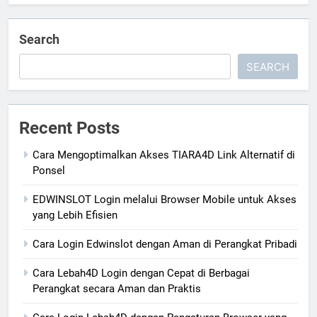
Search
SEARCH
Recent Posts
Cara Mengoptimalkan Akses TIARA4D Link Alternatif di
Ponsel
EDWINSLOT Login melalui Browser Mobile untuk Akses
yang Lebih Efisien
Cara Login Edwinslot dengan Aman di Perangkat Pribadi
Cara Lebah4D Login dengan Cepat di Berbagai
Perangkat secara Aman dan Praktis