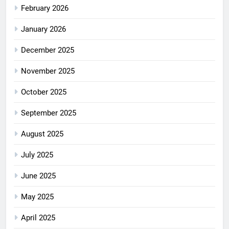
February 2026
January 2026
December 2025
November 2025
October 2025
September 2025
August 2025
July 2025
June 2025
May 2025
April 2025