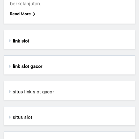
berkelanjutan.
Read More
link slot
link slot gacor
situs link slot gacor
situs slot