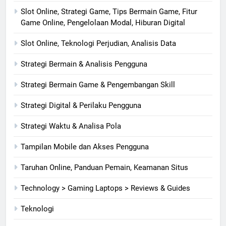
Slot Online, Strategi Game, Tips Bermain Game, Fitur
Game Online, Pengelolaan Modal, Hiburan Digital
Slot Online, Teknologi Perjudian, Analisis Data
Strategi Bermain & Analisis Pengguna
Strategi Bermain Game & Pengembangan Skill
Strategi Digital & Perilaku Pengguna
Strategi Waktu & Analisa Pola
Tampilan Mobile dan Akses Pengguna
Taruhan Online, Panduan Pemain, Keamanan Situs
Technology > Gaming Laptops > Reviews & Guides
Teknologi