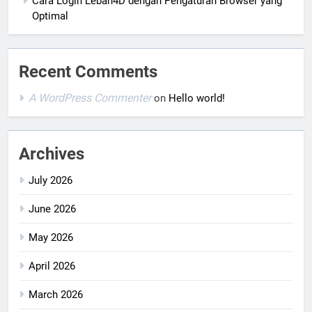
Cara Login Lebah4D dengan Pengaturan Browser yang
Optimal
Recent Comments
A WordPress Commenter
on
Hello world!
Archives
July 2026
June 2026
May 2026
April 2026
March 2026