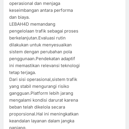
operasional dan menjaga
keseimbangan antara performa
dan biaya.
LEBAH4D memandang
pengelolaan trafik sebagai proses
berkelanjutan.Evaluasi rutin
dilakukan untuk menyesuaikan
sistem dengan perubahan pola
penggunaan.Pendekatan adaptif
ini memastikan relevansi teknologi
tetap terjaga.
Dari sisi operasional,sistem trafik
yang stabil mengurangi risiko
gangguan.Platform lebih jarang
mengalami kondisi darurat karena
beban telah dikelola secara
proporsional.Hal ini meningkatkan
keandalan layanan dalam jangka
panjang.