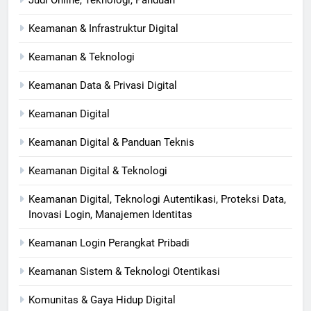
Keamanan & Infrastruktur Digital
Keamanan & Teknologi
Keamanan Data & Privasi Digital
Keamanan Digital
Keamanan Digital & Panduan Teknis
Keamanan Digital & Teknologi
Keamanan Digital, Teknologi Autentikasi, Proteksi Data,
Inovasi Login, Manajemen Identitas
Keamanan Login Perangkat Pribadi
Keamanan Sistem & Teknologi Otentikasi
Komunitas & Gaya Hidup Digital