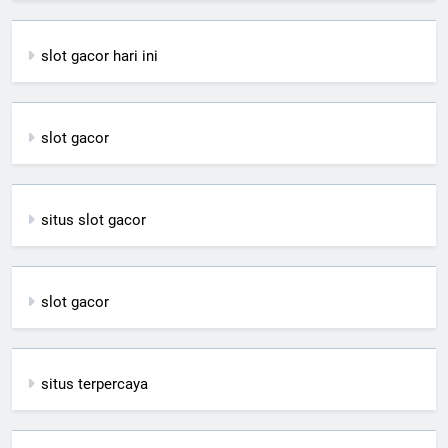
slot gacor hari ini
slot gacor
situs slot gacor
slot gacor
situs terpercaya