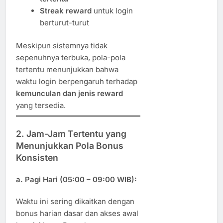
Streak reward
untuk login
berturut-turut
Meskipun sistemnya tidak
sepenuhnya terbuka, pola-pola
tertentu menunjukkan bahwa
waktu login berpengaruh terhadap
kemunculan dan jenis reward
yang tersedia.
2. Jam-Jam Tertentu yang
Menunjukkan Pola Bonus
Konsisten
a. Pagi Hari (05:00 – 09:00 WIB):
Waktu ini sering dikaitkan dengan
bonus harian dasar dan akses awal