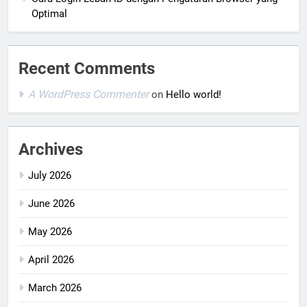
Optimal
Recent Comments
A WordPress Commenter
on
Hello world!
Archives
July 2026
June 2026
May 2026
April 2026
March 2026