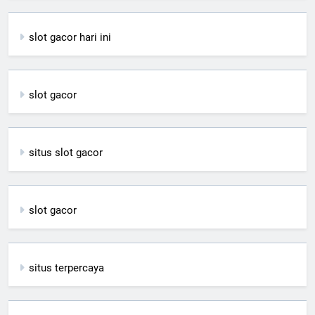
slot gacor hari ini
slot gacor
situs slot gacor
slot gacor
situs terpercaya