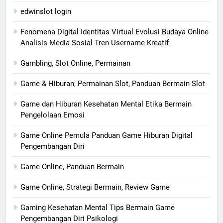
edwinslot login
Fenomena Digital Identitas Virtual Evolusi Budaya Online
Analisis Media Sosial Tren Username Kreatif
Gambling, Slot Online, Permainan
Game & Hiburan, Permainan Slot, Panduan Bermain Slot
Game dan Hiburan Kesehatan Mental Etika Bermain
Pengelolaan Emosi
Game Online Pemula Panduan Game Hiburan Digital
Pengembangan Diri
Game Online, Panduan Bermain
Game Online, Strategi Bermain, Review Game
Gaming Kesehatan Mental Tips Bermain Game
Pengembangan Diri Psikologi