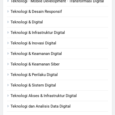
Teknologi · Mobile Development · Transformasi Digital
Teknologi & Desain Responsif
Teknologi & Digital
Teknologi & Infrastruktur Digital
Teknologi & Inovasi Digital
Teknologi & Keamanan Digital
Teknologi & Keamanan Siber
Teknologi & Perilaku Digital
Teknologi & Sistem Digital
Teknologi Akses & Infrastruktur Digital
Teknologi dan Analisis Data Digital