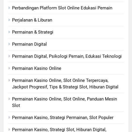
Perbandingan Platform Slot Online Edukasi Pemain
Perjalanan & Liburan
Permainan & Strategi
Permainan Digital
Permainan Digital, Psikologi Pemain, Edukasi Teknologi
Permainan Kasino Online
Permainan Kasino Online, Slot Online Terpercaya,
Jackpot Progresif, Tips & Strategi Slot, Hiburan Digital
Permainan Kasino Online, Slot Online, Panduan Mesin
Slot
Permainan Kasino, Strategi Permainan, Slot Populer
Permainan Kasino, Strategi Slot, Hiburan Digital,