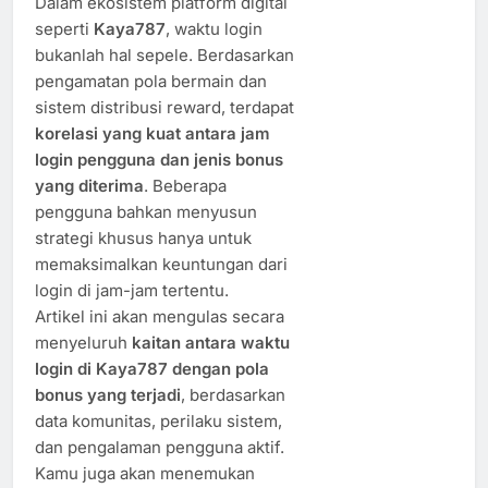
Dalam ekosistem platform digital
seperti
Kaya787
, waktu login
bukanlah hal sepele. Berdasarkan
pengamatan pola bermain dan
sistem distribusi reward, terdapat
korelasi yang kuat antara jam
login pengguna dan jenis bonus
yang diterima
. Beberapa
pengguna bahkan menyusun
strategi khusus hanya untuk
memaksimalkan keuntungan dari
login di jam-jam tertentu.
Artikel ini akan mengulas secara
menyeluruh
kaitan antara waktu
login di Kaya787 dengan pola
bonus yang terjadi
, berdasarkan
data komunitas, perilaku sistem,
dan pengalaman pengguna aktif.
Kamu juga akan menemukan