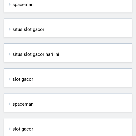
spaceman
situs slot gacor
situs slot gacor hari ini
slot gacor
spaceman
slot gacor