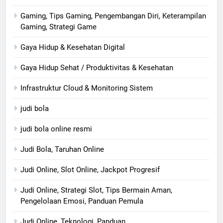
Gaming, Tips Gaming, Pengembangan Diri, Keterampilan
Gaming, Strategi Game
Gaya Hidup & Kesehatan Digital
Gaya Hidup Sehat / Produktivitas & Kesehatan
Infrastruktur Cloud & Monitoring Sistem
judi bola
judi bola online resmi
Judi Bola, Taruhan Online
Judi Online, Slot Online, Jackpot Progresif
Judi Online, Strategi Slot, Tips Bermain Aman,
Pengelolaan Emosi, Panduan Pemula
Judi Online, Teknologi, Panduan