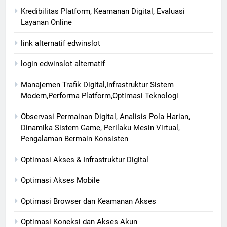
Kredibilitas Platform, Keamanan Digital, Evaluasi
Layanan Online
link alternatif edwinslot
login edwinslot alternatif
Manajemen Trafik Digital,Infrastruktur Sistem
Modern,Performa Platform,Optimasi Teknologi
Observasi Permainan Digital, Analisis Pola Harian,
Dinamika Sistem Game, Perilaku Mesin Virtual,
Pengalaman Bermain Konsisten
Optimasi Akses & Infrastruktur Digital
Optimasi Akses Mobile
Optimasi Browser dan Keamanan Akses
Optimasi Koneksi dan Akses Akun