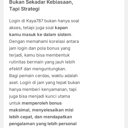
Bukan Sekadar Kebiasaan,
Tapi Strategi
Login di Kaya787 bukan hanya soal
akses, tetapi juga soal
kapan
kamu masuk ke dalam sistem
.
Dengan memahami korelasi antara
jam login dan pola bonus yang
terjadi, kamu bisa membentuk
rutinitas bermain yang jauh lebih
efektif dan menguntungkan.
Bagi pemain cerdas, waktu adalah
aset. Login di jam yang tepat bukan
hanya memberi kenyamanan, tapi
juga bisa menjadi kunci utama
untuk
memperoleh bonus
maksimal, menyelesaikan misi
lebih cepat, dan mendapatkan
pengalaman yang lebih personal