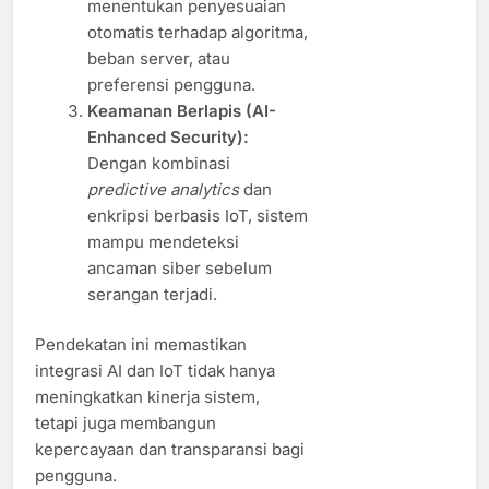
menentukan penyesuaian
otomatis terhadap algoritma,
beban server, atau
preferensi pengguna.
Keamanan Berlapis (AI-
Enhanced Security):
Dengan kombinasi
predictive analytics
dan
enkripsi berbasis IoT, sistem
mampu mendeteksi
ancaman siber sebelum
serangan terjadi.
Pendekatan ini memastikan
integrasi AI dan IoT tidak hanya
meningkatkan kinerja sistem,
tetapi juga membangun
kepercayaan dan transparansi bagi
pengguna.