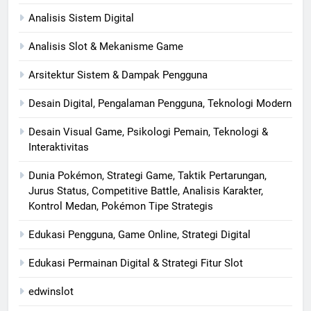
Analisis Sistem Digital
Analisis Slot & Mekanisme Game
Arsitektur Sistem & Dampak Pengguna
Desain Digital, Pengalaman Pengguna, Teknologi Modern
Desain Visual Game, Psikologi Pemain, Teknologi &
Interaktivitas
Dunia Pokémon, Strategi Game, Taktik Pertarungan,
Jurus Status, Competitive Battle, Analisis Karakter,
Kontrol Medan, Pokémon Tipe Strategis
Edukasi Pengguna, Game Online, Strategi Digital
Edukasi Permainan Digital & Strategi Fitur Slot
edwinslot