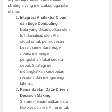
strategis yang mencakup tiga pilar
utama:
Integrasi Arsitektur Cloud
dan Edge Computing:
Data yang dikumpulkan oleh
IoT dianalisis oleh AI di
cloud untuk pemrosesan
besar, sementara
edge
nodes
menangani
pengolahan lokal secara
cepat. Strategi ini
meningkatkan kecepatan
respons dan mengurangi
latensi.
Pemanfaatan Data-Driven
Decision Making:
Sistem memanfaatkan data
historis dan real-time untuk