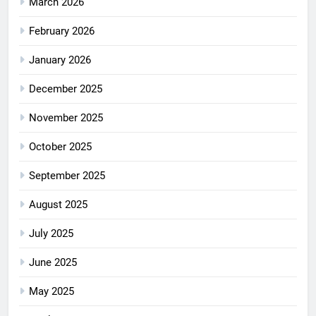
March 2026
February 2026
January 2026
December 2025
November 2025
October 2025
September 2025
August 2025
July 2025
June 2025
May 2025