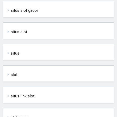
situs slot gacor
situs slot
situs
slot
situs link slot