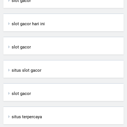
slot gacor
slot gacor hari ini
slot gacor
situs slot gacor
slot gacor
situs terpercaya