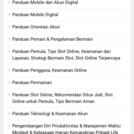
Panduan Mobile dan Akun Digital
Panduan Mobile Digital
Panduan Orientasi Akun
Panduan Pemain & Pengalaman Bermain
Panduan Pemula, Tips Slot Online, Keamanan dan
Layanan, Strategi Bermain Slot, Slot Online Terpercaya
Panduan Pengguna, Keamanan Online
Panduan Permainan
Panduan Slot Online, Rekomendasi Situs Judi, Slot
Online untuk Pemula, Tips Bermain Aman
Panduan Teknologi & Keamanan Akun
Pengembangan Diri Produktivitas & Manajemen Waktu
Mindset & Kebiasaan Harian Kemandirian Pribadi Life