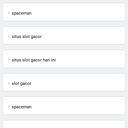
spaceman
situs slot gacor
situs slot gacor hari ini
slot gacor
spaceman