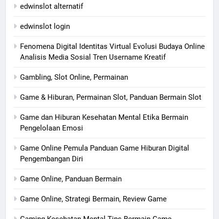
edwinslot alternatif
edwinslot login
Fenomena Digital Identitas Virtual Evolusi Budaya Online
Analisis Media Sosial Tren Username Kreatif
Gambling, Slot Online, Permainan
Game & Hiburan, Permainan Slot, Panduan Bermain Slot
Game dan Hiburan Kesehatan Mental Etika Bermain
Pengelolaan Emosi
Game Online Pemula Panduan Game Hiburan Digital
Pengembangan Diri
Game Online, Panduan Bermain
Game Online, Strategi Bermain, Review Game
Gaming Kesehatan Mental Tips Bermain Game