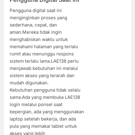
Pengguna digital saat ini
menginginkan proses yang
sederhana, cepat, dan
aman.Mereka tidak ingin
menghabiskan waktu untuk
memahami halaman yang terlalu
rumit atau menunggu respons
sistem terlalu lama.LAE138 perlu
menjawab kebutuhan ini melalui
sistem akses yang terarah dan
mudah digunakan.
Kebutuhan pengguna tidak selalu
sama.Ada yang membuka LAE138
login melalui ponsel saat
bepergian, ada yang menggunakan
laptop setelah bekerja, dan ada
pula yang memakai tablet untuk
akses yang lebih