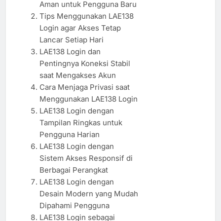
Aman untuk Pengguna Baru
Tips Menggunakan LAE138
Login agar Akses Tetap
Lancar Setiap Hari
LAE138 Login dan
Pentingnya Koneksi Stabil
saat Mengakses Akun
Cara Menjaga Privasi saat
Menggunakan LAE138 Login
LAE138 Login dengan
Tampilan Ringkas untuk
Pengguna Harian
LAE138 Login dengan
Sistem Akses Responsif di
Berbagai Perangkat
LAE138 Login dengan
Desain Modern yang Mudah
Dipahami Pengguna
LAE138 Login sebagai