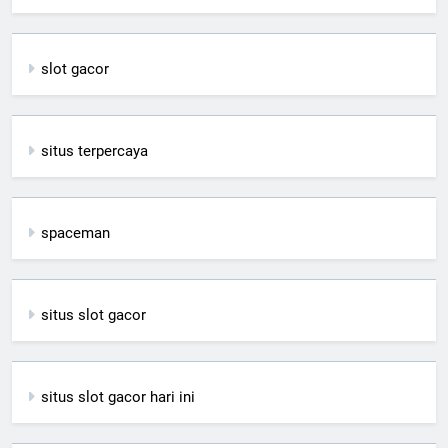
slot gacor
situs terpercaya
spaceman
situs slot gacor
situs slot gacor hari ini