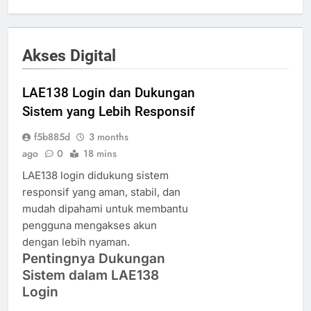
Akses Digital
LAE138 Login dan Dukungan
Sistem yang Lebih Responsif
f5b885d
3 months
ago
0
18 mins
LAE138 login didukung sistem
responsif yang aman, stabil, dan
mudah dipahami untuk membantu
pengguna mengakses akun
dengan lebih nyaman.
Pentingnya Dukungan
Sistem dalam LAE138
Login