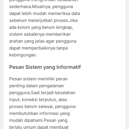
sederhana.Misalnya, pengguna
dapat lebih mudah memeriksa data
sebelum melanjutkan proses.Jika
ada kolom yang belum lengkap,
sistem sebaiknya memberikan
arahan yang jelas agar pengguna
dapat memperbaikinya tanpa
kebingungan.
Pesan Sistem yang Informatif
Pesan sistem memiliki peran
penting dalam pengalaman
pengguna.Saat terjadi kesalahan
input, koneksi terputus, atau
proses belum selesai, pengguna
membutuhkan informasi yang
mudah dipahami.Pesan yang
terlalu umum dapat membuat