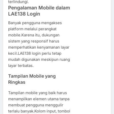
terlindungi.
Pengalaman Mobile dalam
LAE138 Login
Banyak pengguna mengakses
platform melalui perangkat
mobile.Karena itu, dukungan
sistem yang responsif harus
memperhatikan kenyamanan layar
kecil.LAE138 login perlu tetap
mudah digunakan meskipun ruang
layar terbatas.
Tampilan Mobile yang
Ringkas
Tampilan mobile yang baik harus
menampilkan elemen utama tanpa
membuat pengguna menggulir
terlalu banyak.Kolom input, tombol