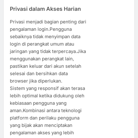
Privasi dalam Akses Harian
Privasi menjadi bagian penting dari
pengalaman login.Pengguna
sebaiknya tidak menyimpan data
login di perangkat umum atau
jaringan yang tidak terpercaya.Jika
menggunakan perangkat lain,
pastikan keluar dari akun setelah
selesai dan bersihkan data
browser jika diperlukan.
Sistem yang responsif akan terasa
lebih optimal ketika didukung oleh
kebiasaan pengguna yang
aman.Kombinasi antara teknologi
platform dan perilaku pengguna
yang bijak akan menciptakan
pengalaman akses yang lebih