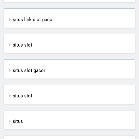
situs link slot gacor
situs slot
situs slot gacor
situs slot
situs