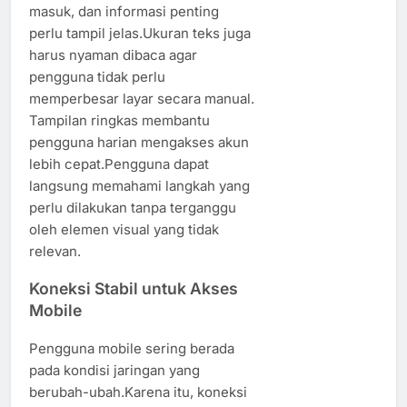
masuk, dan informasi penting
perlu tampil jelas.Ukuran teks juga
harus nyaman dibaca agar
pengguna tidak perlu
memperbesar layar secara manual.
Tampilan ringkas membantu
pengguna harian mengakses akun
lebih cepat.Pengguna dapat
langsung memahami langkah yang
perlu dilakukan tanpa terganggu
oleh elemen visual yang tidak
relevan.
Koneksi Stabil untuk Akses
Mobile
Pengguna mobile sering berada
pada kondisi jaringan yang
berubah-ubah.Karena itu, koneksi