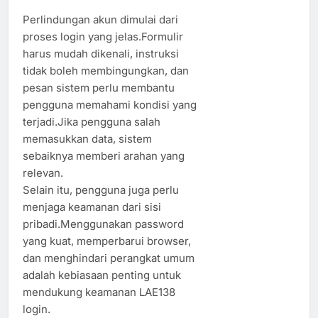
Perlindungan akun dimulai dari
proses login yang jelas.Formulir
harus mudah dikenali, instruksi
tidak boleh membingungkan, dan
pesan sistem perlu membantu
pengguna memahami kondisi yang
terjadi.Jika pengguna salah
memasukkan data, sistem
sebaiknya memberi arahan yang
relevan.
Selain itu, pengguna juga perlu
menjaga keamanan dari sisi
pribadi.Menggunakan password
yang kuat, memperbarui browser,
dan menghindari perangkat umum
adalah kebiasaan penting untuk
mendukung keamanan LAE138
login.