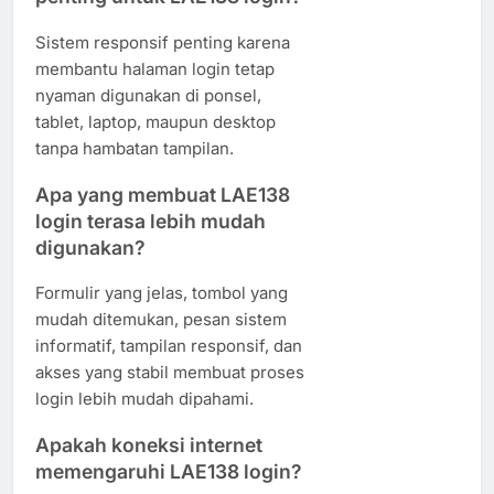
Sistem responsif penting karena
membantu halaman login tetap
nyaman digunakan di ponsel,
tablet, laptop, maupun desktop
tanpa hambatan tampilan.
Apa yang membuat LAE138
login terasa lebih mudah
digunakan?
Formulir yang jelas, tombol yang
mudah ditemukan, pesan sistem
informatif, tampilan responsif, dan
akses yang stabil membuat proses
login lebih mudah dipahami.
Apakah koneksi internet
memengaruhi LAE138 login?