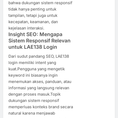
bahwa dukungan sistem responsif
tidak hanya penting untuk
tampilan, tetapi juga untuk
kecepatan, keamanan, dan
kejelasan interaksi.
Insight SEO: Mengapa
Sistem Responsif Relevan
untuk LAE138 Login
Dari sudut pandang SEO, LAE138
login memiliki intent yang
kuat.Pengguna yang mengetik
keyword ini biasanya ingin
menemukan akses, panduan, atau
informasi yang langsung relevan
dengan proses masuk.Topik
dukungan sistem responsif
memperluas konteks brand secara
natural karena menjawab