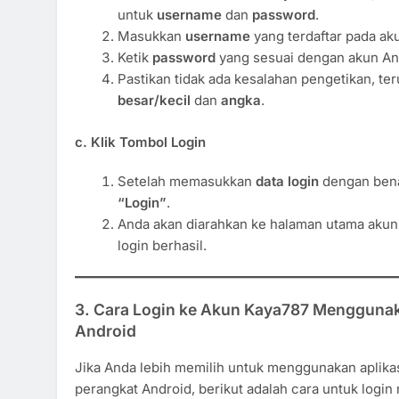
untuk
username
dan
password
.
Masukkan
username
yang terdaftar pada ak
Ketik
password
yang sesuai dengan akun An
Pastikan tidak ada kesalahan pengetikan, t
besar/kecil
dan
angka
.
c.
Klik Tombol Login
Setelah memasukkan
data login
dengan benar
“Login”
.
Anda akan diarahkan ke halaman utama akun
login berhasil.
3. Cara Login ke Akun Kaya787 Menggunak
Android
Jika Anda lebih memilih untuk menggunakan aplikas
perangkat Android, berikut adalah cara untuk log