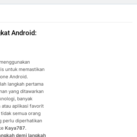
at Android:
h menggunakan
tis untuk memastikan
one Android.
lah langkah pertama
anan yang ditawarkan
knologi, banyak
atau aplikasi favorit
tidak semua orang
 perlu diperhatikan
 ke
Kaya787
.
angkah demi langkah