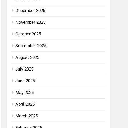
December 2025
November 2025
October 2025
September 2025
August 2025
July 2025
June 2025
May 2025
April 2025
March 2025
February 2025