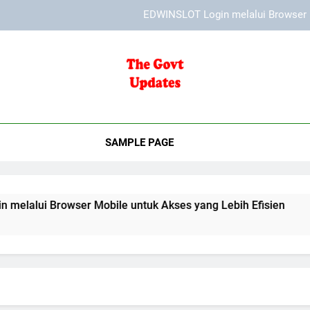
EDWINSLOT Login melalui Browser M
Cara Login Edwin
Cara Lebah4D Login dengan Cepat di Berbag
 Govt Updates
Cara Mengoptimalkan Aks
erita Terkini Dan Update Dari Dunia Pemerintahan Di The Govt
EDWINSLOT Login melalui Browser M
SAMPLE PAGE
Cara Login Edwin
Cara Lebah4D Login dengan Cepat di Berbag
wser Mobile untuk Akses yang Lebih Efisien
Cara Logi
2 Months Ag