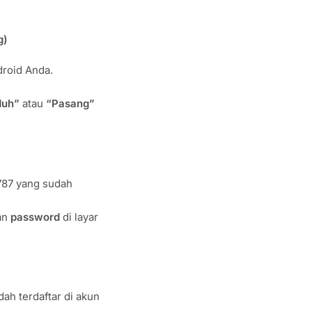
g)
droid Anda.
duh”
atau
“Pasang”
a787 yang sudah
an
password
di layar
ah terdaftar di akun