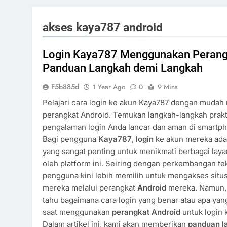
akses kaya787 android
Login Kaya787 Menggunakan Perangk
Panduan Langkah demi Langkah
F5b885d
1 Year Ago
0
9 Mins
Pelajari cara login ke akun Kaya787 dengan muda
perangkat Android. Temukan langkah-langkah prak
pengalaman login Anda lancar dan aman di smartph
Bagi pengguna
Kaya787
,
login
ke akun mereka ada
yang sangat penting untuk menikmati berbagai lay
oleh platform ini. Seiring dengan perkembangan te
pengguna kini lebih memilih untuk mengakses situs 
mereka melalui perangkat
Android
mereka. Namun, 
tahu bagaimana cara login yang benar atau apa yang
saat menggunakan
perangkat Android
untuk login
Dalam artikel ini, kami akan memberikan
panduan l