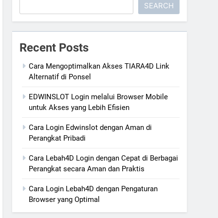
SEARCH
Recent Posts
Cara Mengoptimalkan Akses TIARA4D Link
Alternatif di Ponsel
EDWINSLOT Login melalui Browser Mobile
untuk Akses yang Lebih Efisien
Cara Login Edwinslot dengan Aman di
Perangkat Pribadi
Cara Lebah4D Login dengan Cepat di Berbagai
Perangkat secara Aman dan Praktis
Cara Login Lebah4D dengan Pengaturan
Browser yang Optimal