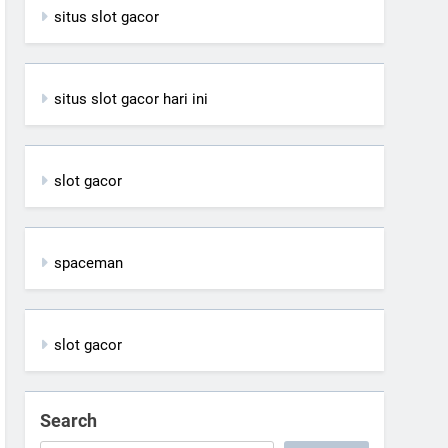
situs slot gacor
situs slot gacor hari ini
slot gacor
spaceman
slot gacor
Search