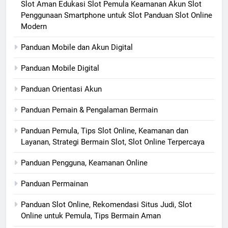
Slot Aman Edukasi Slot Pemula Keamanan Akun Slot
Penggunaan Smartphone untuk Slot Panduan Slot Online
Modern
Panduan Mobile dan Akun Digital
Panduan Mobile Digital
Panduan Orientasi Akun
Panduan Pemain & Pengalaman Bermain
Panduan Pemula, Tips Slot Online, Keamanan dan
Layanan, Strategi Bermain Slot, Slot Online Terpercaya
Panduan Pengguna, Keamanan Online
Panduan Permainan
Panduan Slot Online, Rekomendasi Situs Judi, Slot
Online untuk Pemula, Tips Bermain Aman