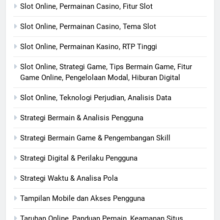
Slot Online, Permainan Casino, Fitur Slot
Slot Online, Permainan Casino, Tema Slot
Slot Online, Permainan Kasino, RTP Tinggi
Slot Online, Strategi Game, Tips Bermain Game, Fitur
Game Online, Pengelolaan Modal, Hiburan Digital
Slot Online, Teknologi Perjudian, Analisis Data
Strategi Bermain & Analisis Pengguna
Strategi Bermain Game & Pengembangan Skill
Strategi Digital & Perilaku Pengguna
Strategi Waktu & Analisa Pola
Tampilan Mobile dan Akses Pengguna
Taruhan Online, Panduan Pemain, Keamanan Situs