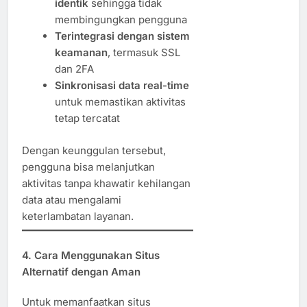
identik
sehingga tidak
membingungkan pengguna
Terintegrasi dengan sistem
keamanan
, termasuk SSL
dan 2FA
Sinkronisasi data real-time
untuk memastikan aktivitas
tetap tercatat
Dengan keunggulan tersebut,
pengguna bisa melanjutkan
aktivitas tanpa khawatir kehilangan
data atau mengalami
keterlambatan layanan.
4. Cara Menggunakan Situs
Alternatif dengan Aman
Untuk memanfaatkan situs