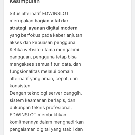
Kesimpulan
Situs alternatif EDWINSLOT
merupakan
bagian vital dari
strategi layanan digital modern
yang berfokus pada keberlanjutan
akses dan kepuasan pengguna.
Ketika website utama mengalami
gangguan, pengguna tetap bisa
mengakses semua fitur, data, dan
fungsionalitas melalui domain
alternatif yang aman, cepat, dan
konsisten.
Dengan teknologi server canggih,
sistem keamanan berlapis, dan
dukungan teknis profesional,
EDWINSLOT membuktikan
komitmennya dalam menghadirkan
pengalaman digital yang stabil dan