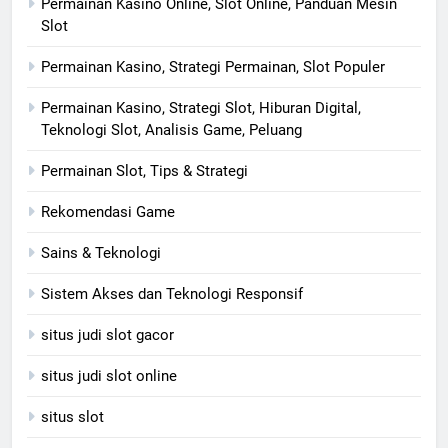
Permainan Kasino Online, Slot Online, Panduan Mesin
Slot
Permainan Kasino, Strategi Permainan, Slot Populer
Permainan Kasino, Strategi Slot, Hiburan Digital,
Teknologi Slot, Analisis Game, Peluang
Permainan Slot, Tips & Strategi
Rekomendasi Game
Sains & Teknologi
Sistem Akses dan Teknologi Responsif
situs judi slot gacor
situs judi slot online
situs slot