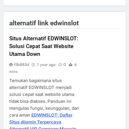
alternatif link edwinslot
Situs Alternatif EDWINSLOT:
Solusi Cepat Saat Website
Utama Down
f5b885d
1 year ago
0
6
mins
Temukan bagaimana situs
alternatif EDWINSLOT menjadi
solusi cepat saat website utama
tidak bisa diakses. Panduan ini
mengulas fungsi, keunggulan, dan
cara aman
EDWINSLOT: Daftar
Situs dijamin Terpercaya
Alternatif VIP Gampang Maxwin
.