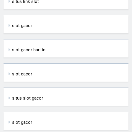
situs link slot
slot gacor
slot gacor hari ini
slot gacor
situs slot gacor
slot gacor