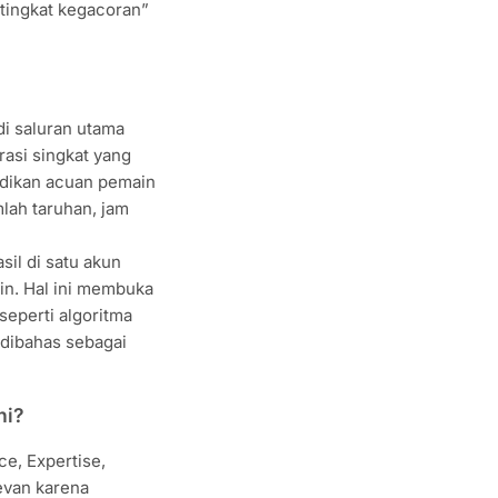
tingkat kegacoran”
di saluran utama
asi singkat yang
dikan acuan pemain
lah taruhan, jam
sil di satu akun
in. Hal ini membuka
seperti algoritma
 dibahas sebagai
ni?
ce, Expertise,
evan karena