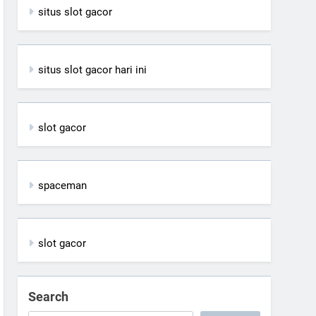
situs slot gacor
situs slot gacor hari ini
slot gacor
spaceman
slot gacor
Search