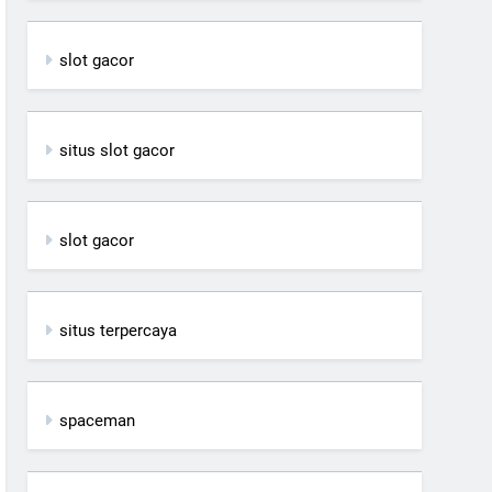
slot gacor
situs slot gacor
slot gacor
situs terpercaya
spaceman