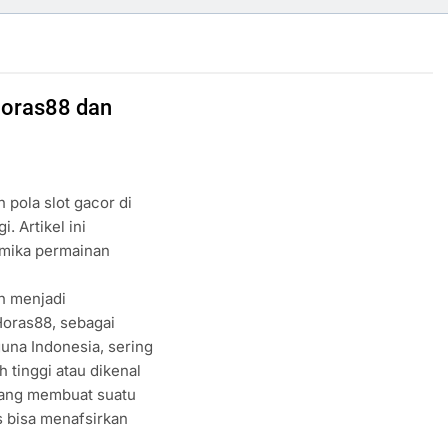
oras88 dan
pola slot gacor di
 Artikel ini
amika permainan
ah menjadi
Horas88, sebagai
guna Indonesia, sering
 tinggi atau dikenal
yang membuat suatu
 bisa menafsirkan