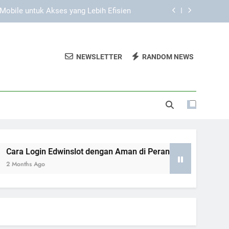
obile untuk Akses yang Lebih Efisien
slot dengan Aman di Perangkat Pribadi
ai Perangkat secara Aman dan Praktis
NEWSLETTER
RANDOM NEWS
es TIARA4D Link Alternatif di Ponsel
 Updates. Informasi Terpercaya Untuk Masyarakat.
obile untuk Akses yang Lebih Efisien
slot dengan Aman di Perangkat Pribadi
ai Perangkat secara Aman dan Praktis
n Edwinslot dengan Aman di Perangkat Pribadi
Cara Leb
o
2 Months A