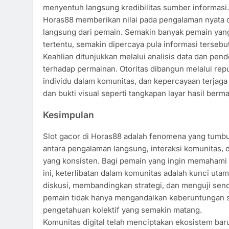
menyentuh langsung kredibilitas sumber informasi.
Horas88 memberikan nilai pada pengalaman nyata d
langsung dari pemain. Semakin banyak pemain yan
tertentu, semakin dipercaya pula informasi tersebut
Keahlian ditunjukkan melalui analisis data dan pend
terhadap permainan. Otoritas dibangun melalui repu
individu dalam komunitas, dan kepercayaan terjaga 
dan bukti visual seperti tangkapan layar hasil berma
Kesimpulan
Slot gacor di Horas88 adalah fenomena yang tumbu
antara pengalaman langsung, interaksi komunitas,
yang konsisten. Bagi pemain yang ingin memahami
ini, keterlibatan dalam komunitas adalah kunci uta
diskusi, membandingkan strategi, dan menguji sendi
pemain tidak hanya mengandalkan keberuntungan s
pengetahuan kolektif yang semakin matang.
Komunitas digital telah menciptakan ekosistem ba