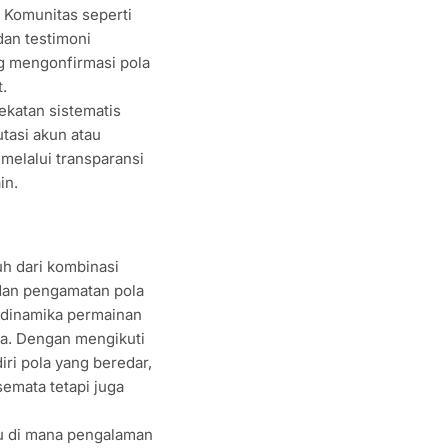
 Komunitas seperti
an testimoni
g mengonfirmasi pola
.
ekatan sistematis
tasi akun atau
melalui transparansi
in.
h dari kombinasi
 dan pengamatan pola
 dinamika permainan
ma. Dengan mengikuti
ri pola yang beredar,
emata tetapi juga
ru di mana pengalaman