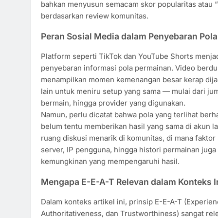
bahkan menyusun semacam skor popularitas atau “
berdasarkan review komunitas.
Peran Sosial Media dalam Penyebaran Pola
Platform seperti TikTok dan YouTube Shorts menja
penyebaran informasi pola permainan. Video berdur
menampilkan momen kemenangan besar kerap dija
lain untuk meniru setup yang sama — mulai dari jum
bermain, hingga provider yang digunakan.
Namun, perlu dicatat bahwa pola yang terlihat berha
belum tentu memberikan hasil yang sama di akun la
ruang diskusi menarik di komunitas, di mana faktor 
server, IP pengguna, hingga histori permainan juga
kemungkinan yang mempengaruhi hasil.
Mengapa E-E-A-T Relevan dalam Konteks I
Dalam konteks artikel ini, prinsip E-E-A-T (Experien
Authoritativeness, dan Trustworthiness) sangat rel