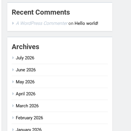
Recent Comments
A WordPress Commenter
on
Hello world!
Archives
July 2026
June 2026
May 2026
April 2026
March 2026
February 2026
January 2026