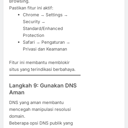
Browsing.
Pastikan fitur ini aktif:
Chrome → Settings →
Security →
Standard/Enhanced
Protection
Safari → Pengaturan →
Privasi dan Keamanan
Fitur ini membantu memblokir
situs yang terindikasi berbahaya.
Langkah 9: Gunakan DNS
Aman
DNS yang aman membantu
mencegah manipulasi resolusi
domain.
Beberapa opsi DNS publik yang