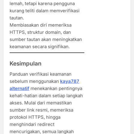
lemah, tetapi karena pengguna
kurang teliti dalam memverifikasi
tautan.
Membiasakan diri memeriksa
HTTPS, struktur domain, dan
sumber tautan akan meningkatkan
keamanan secara signifikan.
Kesimpulan
Panduan verifikasi keamanan
sebelum menggunakan
kaya787
alternatif
menekankan pentingnya
kehati-hatian dalam setiap langkah
akses. Mulai dari memastikan
sumber link resmi, memeriksa
protokol HTTPS, hingga
menghindari redirect
mencurigakan, semua langkah