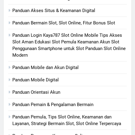
Panduan Akses Situs & Keamanan Digital
Panduan Bermain Slot, Slot Online, Fitur Bonus Slot
Panduan Login Kaya787 Slot Online Mobile Tips Akses
Slot Aman Edukasi Slot Pemula Keamanan Akun Slot
Penggunaan Smartphone untuk Slot Panduan Slot Online
Modern
Panduan Mobile dan Akun Digital
Panduan Mobile Digital
Panduan Orientasi Akun
Panduan Pemain & Pengalaman Bermain
Panduan Pemula, Tips Slot Online, Keamanan dan
Layanan, Strategi Bermain Slot, Slot Online Terpercaya