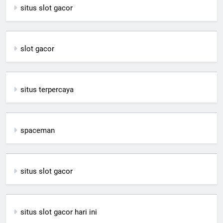
situs slot gacor
slot gacor
situs terpercaya
spaceman
situs slot gacor
situs slot gacor hari ini