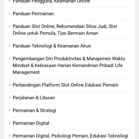
Panduan Pengguna, Keamanan Online
Panduan Permainan
Panduan Slot Online, Rekomendasi Situs Judi, Slot
Online untuk Pemula, Tips Bermain Aman
Panduan Teknologi & Keamanan Akun
Pengembangan Diri Produktivitas & Manajemen Waktu
Mindset & Kebiasaan Harian Kemandirian Pribadi Life
Management
Perbandingan Platform Slot Online Edukasi Pemain
Perjalanan & Liburan
Permainan & Strategi
Permainan Digital
Permainan Digital, Psikologi Pemain, Edukasi Teknologi