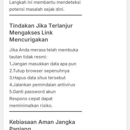
Langkah ini membantu mendeteksi
potensi masalah sejak dini.
Tindakan Jika Terlanjur
Mengakses Link
Mencurigakan
Jika Anda merasa telah membuka
tautan tidak resmi:
1.Jangan masukkan data apa pun
2.Tutup browser sepenuhnya
3.Hapus data situs tersebut
4.Jalankan pemindaian antivirus
5.Ganti password akun
Respons cepat dapat
meminimalkan risiko.
Kebiasaan Aman Jangka
Panjang