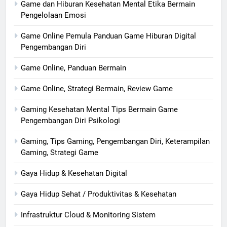
Game dan Hiburan Kesehatan Mental Etika Bermain
Pengelolaan Emosi
Game Online Pemula Panduan Game Hiburan Digital
Pengembangan Diri
Game Online, Panduan Bermain
Game Online, Strategi Bermain, Review Game
Gaming Kesehatan Mental Tips Bermain Game
Pengembangan Diri Psikologi
Gaming, Tips Gaming, Pengembangan Diri, Keterampilan
Gaming, Strategi Game
Gaya Hidup & Kesehatan Digital
Gaya Hidup Sehat / Produktivitas & Kesehatan
Infrastruktur Cloud & Monitoring Sistem