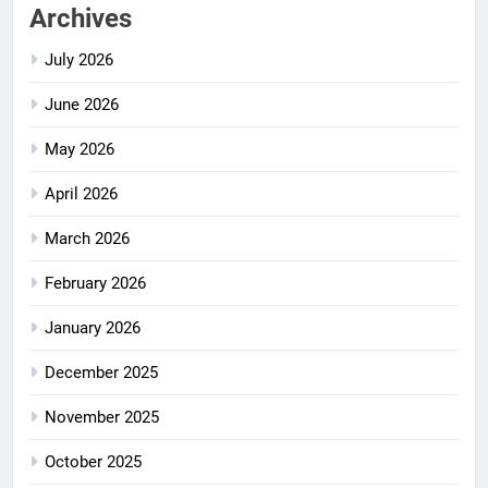
Archives
July 2026
June 2026
May 2026
April 2026
March 2026
February 2026
January 2026
December 2025
November 2025
October 2025