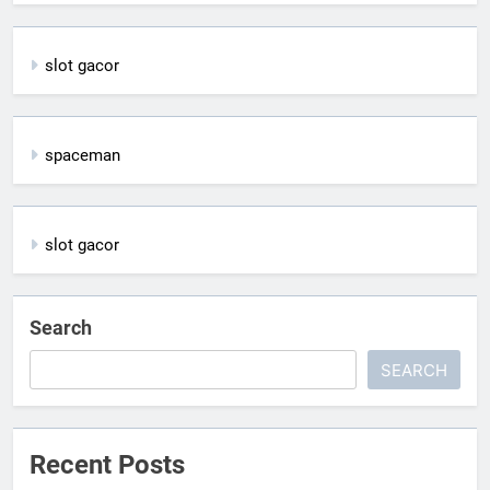
slot gacor
spaceman
slot gacor
Search
SEARCH
Recent Posts