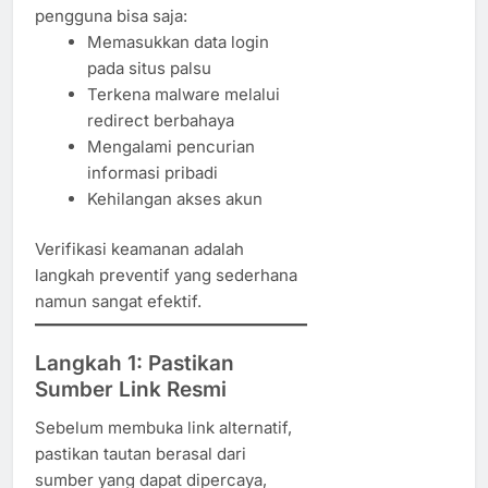
pengguna bisa saja:
Memasukkan data login
pada situs palsu
Terkena malware melalui
redirect berbahaya
Mengalami pencurian
informasi pribadi
Kehilangan akses akun
Verifikasi keamanan adalah
langkah preventif yang sederhana
namun sangat efektif.
Langkah 1: Pastikan
Sumber Link Resmi
Sebelum membuka link alternatif,
pastikan tautan berasal dari
sumber yang dapat dipercaya,