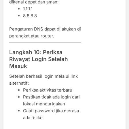
dikenal cepat dan aman:
1.1.1.1
8.8.8.8
Pengaturan DNS dapat dilakukan di
perangkat atau router.
Langkah 10: Periksa
Riwayat Login Setelah
Masuk
Setelah berhasil login melalui link
alternatif:
Periksa aktivitas terbaru
Pastikan tidak ada login dari
lokasi mencurigakan
Ganti password jika merasa
ada risiko