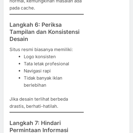
normal, kemungkinan masalah ada
pada cache.
Langkah 6: Periksa
Tampilan dan Konsistensi
Desain
Situs resmi biasanya memiliki:
Logo konsisten
Tata letak profesional
Navigasi rapi
Tidak banyak iklan
berlebihan
Jika desain terlihat berbeda
drastis, berhati-hatilah.
Langkah 7: Hindari
Permintaan Informasi