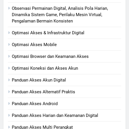
Observasi Permainan Digital, Analisis Pola Harian,
Dinamika Sistem Game, Perilaku Mesin Virtual,
Pengalaman Bermain Konsisten
Optimasi Akses & Infrastruktur Digital
Optimasi Akses Mobile
Optimasi Browser dan Keamanan Akses
Optimasi Koneksi dan Akses Akun
Panduan Akses Akun Digital
Panduan Akses Alternatif Praktis
Panduan Akses Android
Panduan Akses Harian dan Keamanan Digital
Panduan Akses Multi Perangkat