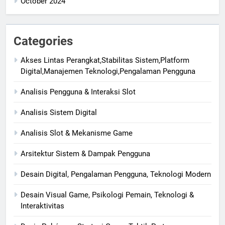
October 2024
Categories
Akses Lintas Perangkat,Stabilitas Sistem,Platform
Digital,Manajemen Teknologi,Pengalaman Pengguna
Analisis Pengguna & Interaksi Slot
Analisis Sistem Digital
Analisis Slot & Mekanisme Game
Arsitektur Sistem & Dampak Pengguna
Desain Digital, Pengalaman Pengguna, Teknologi Modern
Desain Visual Game, Psikologi Pemain, Teknologi &
Interaktivitas