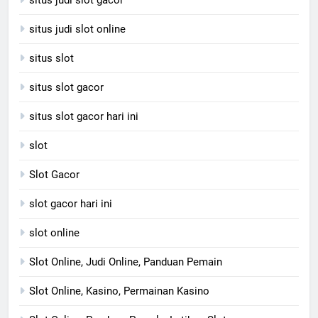
situs judi slot online
situs slot
situs slot gacor
situs slot gacor hari ini
slot
Slot Gacor
slot gacor hari ini
slot online
Slot Online, Judi Online, Panduan Pemain
Slot Online, Kasino, Permainan Kasino