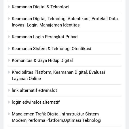
Keamanan Digital & Teknologi
Keamanan Digital, Teknologi Autentikasi, Proteksi Data,
Inovasi Login, Manajemen Identitas
Keamanan Login Perangkat Pribadi
Keamanan Sistem & Teknologi Otentikasi
Komunitas & Gaya Hidup Digital
Kredibilitas Platform, Keamanan Digital, Evaluasi
Layanan Online
link alternatif edwinslot
login edwinslot alternatif
Manajemen Trafik Digital,Infrastruktur Sistem
Modern,Performa Platform,Optimasi Teknologi