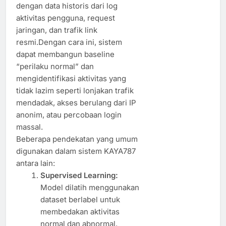
dengan data historis dari log
aktivitas pengguna, request
jaringan, dan trafik link
resmi.Dengan cara ini, sistem
dapat membangun baseline
“perilaku normal” dan
mengidentifikasi aktivitas yang
tidak lazim seperti lonjakan trafik
mendadak, akses berulang dari IP
anonim, atau percobaan login
massal.
Beberapa pendekatan yang umum
digunakan dalam sistem KAYA787
antara lain:
Supervised Learning:
Model dilatih menggunakan
dataset berlabel untuk
membedakan aktivitas
normal dan abnormal.