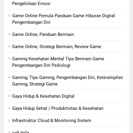
Pengelolaan Emosi
Game Online Pemula Panduan Game Hiburan Digital
Pengembangan Diri
Game Online, Panduan Bermain
Game Online, Strategi Bermain, Review Game
Gaming Kesehatan Mental Tips Bermain Game
Pengembangan Diri Psikologi
Gaming, Tips Gaming, Pengembangan Diri, Keterampilan
Gaming, Strategi Game
Gaya Hidup & Kesehatan Digital
Gaya Hidup Sehat / Produktivitas & Kesehatan
Infrastruktur Cloud & Monitoring Sistem
judi bola