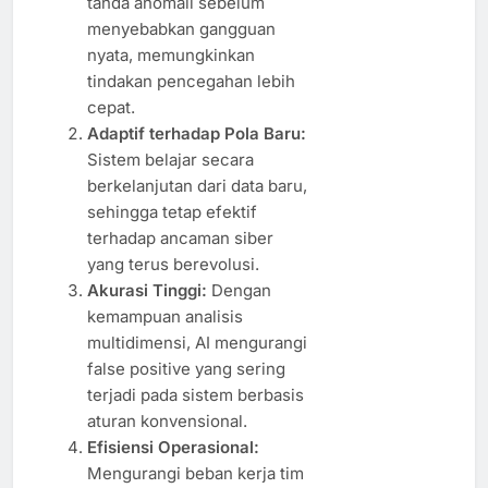
tanda anomali sebelum
menyebabkan gangguan
nyata, memungkinkan
tindakan pencegahan lebih
cepat.
Adaptif terhadap Pola Baru:
Sistem belajar secara
berkelanjutan dari data baru,
sehingga tetap efektif
terhadap ancaman siber
yang terus berevolusi.
Akurasi Tinggi:
Dengan
kemampuan analisis
multidimensi, AI mengurangi
false positive yang sering
terjadi pada sistem berbasis
aturan konvensional.
Efisiensi Operasional:
Mengurangi beban kerja tim