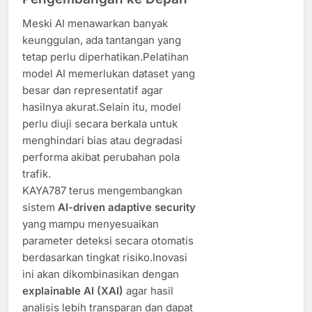
Meski AI menawarkan banyak
keunggulan, ada tantangan yang
tetap perlu diperhatikan.Pelatihan
model AI memerlukan dataset yang
besar dan representatif agar
hasilnya akurat.Selain itu, model
perlu diuji secara berkala untuk
menghindari bias atau degradasi
performa akibat perubahan pola
trafik.
KAYA787 terus mengembangkan
sistem
AI-driven adaptive security
yang mampu menyesuaikan
parameter deteksi secara otomatis
berdasarkan tingkat risiko.Inovasi
ini akan dikombinasikan dengan
explainable AI (XAI)
agar hasil
analisis lebih transparan dan dapat