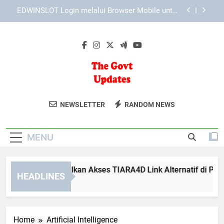
Skip
Cara Login Edwinslot dengan Aman di Perangkat
to
Pribadi
content
Cara Lebah4D Login dengan Cepat di Berbagai
Perangkat secara Aman dan Praktis
Cara Mengoptimalkan Akses TIARA4D Link
Alternatif di Ponsel
EDWINSLOT Login melalui Browser Mobile untuk
Akses yang Lebih Efisien
The Govt
Dapatkan Berita Terkini Dan Update Dari
Cara Login Edwinslot dengan Aman di Perangkat
NEWSLETTER
RANDOM NEWS
Pribadi
Updates
Dunia Pemerintahan Di The Govt
Cara Lebah4D Login dengan Cepat di Berbagai
Updates. Informasi Terpercaya Untuk
Perangkat secara Aman dan Praktis
MENU
Masyarakat.
ra Mengoptimalkan Akses TIARA4D Link Alternatif di Ponsel
HEADLINES
Weeks Ago
Home
Artificial Intelligence