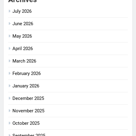
July 2026
June 2026
May 2026
April 2026
March 2026
February 2026
January 2026
December 2025
November 2025
October 2025
September 2025