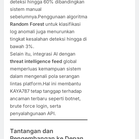
deteksi hingga 60% dibandingkan
sistem manual
sebelumnya.Penggunaan algoritma
Random Forest
untuk klasifikasi
log anomali juga menurunkan
tingkat kesalahan deteksi hingga di
bawah 3%.
Selain itu, integrasi AI dengan
threat intelligence feed
global
memperluas kemampuan sistem
dalam mengenali pola serangan
lintas platform.Hal ini membantu
KAYA787 tetap tanggap terhadap
ancaman terbaru seperti botnet,
brute force login, serta
penyalahgunaan API.
Tantangan dan
Pengembangan ke Depan