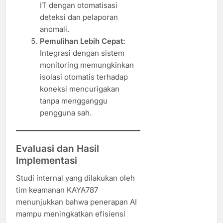
IT dengan otomatisasi
deteksi dan pelaporan
anomali.
Pemulihan Lebih Cepat:
Integrasi dengan sistem
monitoring memungkinkan
isolasi otomatis terhadap
koneksi mencurigakan
tanpa mengganggu
pengguna sah.
Evaluasi dan Hasil
Implementasi
Studi internal yang dilakukan oleh
tim keamanan KAYA787
menunjukkan bahwa penerapan AI
mampu meningkatkan efisiensi