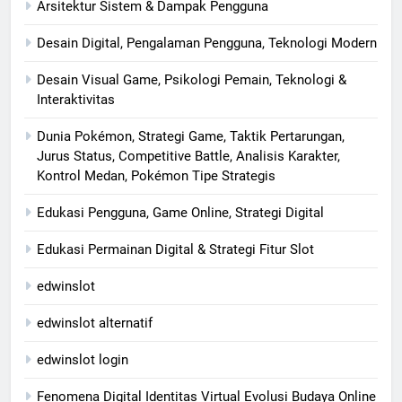
Arsitektur Sistem & Dampak Pengguna
Desain Digital, Pengalaman Pengguna, Teknologi Modern
Desain Visual Game, Psikologi Pemain, Teknologi &
Interaktivitas
Dunia Pokémon, Strategi Game, Taktik Pertarungan,
Jurus Status, Competitive Battle, Analisis Karakter,
Kontrol Medan, Pokémon Tipe Strategis
Edukasi Pengguna, Game Online, Strategi Digital
Edukasi Permainan Digital & Strategi Fitur Slot
edwinslot
edwinslot alternatif
edwinslot login
Fenomena Digital Identitas Virtual Evolusi Budaya Online