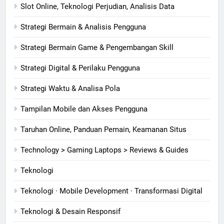
Slot Online, Teknologi Perjudian, Analisis Data
Strategi Bermain & Analisis Pengguna
Strategi Bermain Game & Pengembangan Skill
Strategi Digital & Perilaku Pengguna
Strategi Waktu & Analisa Pola
Tampilan Mobile dan Akses Pengguna
Taruhan Online, Panduan Pemain, Keamanan Situs
Technology > Gaming Laptops > Reviews & Guides
Teknologi
Teknologi · Mobile Development · Transformasi Digital
Teknologi & Desain Responsif