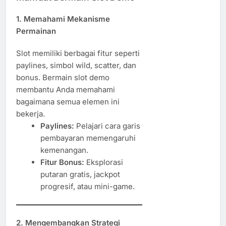
1.
Memahami Mekanisme
Permainan
Slot memiliki berbagai fitur seperti
paylines, simbol wild, scatter, dan
bonus. Bermain slot demo
membantu Anda memahami
bagaimana semua elemen ini
bekerja.
Paylines:
Pelajari cara garis
pembayaran memengaruhi
kemenangan.
Fitur Bonus:
Eksplorasi
putaran gratis, jackpot
progresif, atau mini-game.
2.
Mengembangkan Strategi