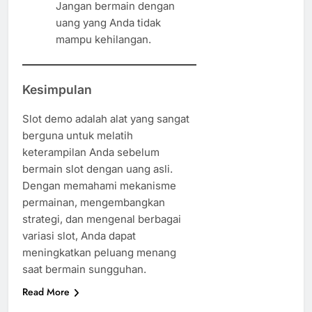
Jangan bermain dengan
uang yang Anda tidak
mampu kehilangan.
Kesimpulan
Slot demo adalah alat yang sangat
berguna untuk melatih
keterampilan Anda sebelum
bermain slot dengan uang asli.
Dengan memahami mekanisme
permainan, mengembangkan
strategi, dan mengenal berbagai
variasi slot, Anda dapat
meningkatkan peluang menang
saat bermain sungguhan.
Read More