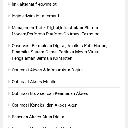
link alternatif edwinslot
login edwinslot alternatif
Manajemen Trafik Digital,Infrastruktur Sistem
Modern,Performa Platform,Optimasi Teknologi
Observasi Permainan Digital, Analisis Pola Harian,
Dinamika Sistem Game, Perilaku Mesin Virtual,
Pengalaman Bermain Konsisten
Optimasi Akses & Infrastruktur Digital
Optimasi Akses Mobile
Optimasi Browser dan Keamanan Akses
Optimasi Koneksi dan Akses Akun
Panduan Akses Akun Digital