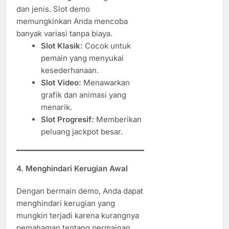
dan jenis. Slot demo
memungkinkan Anda mencoba
banyak variasi tanpa biaya.
Slot Klasik:
Cocok untuk
pemain yang menyukai
kesederhanaan.
Slot Video:
Menawarkan
grafik dan animasi yang
menarik.
Slot Progresif:
Memberikan
peluang jackpot besar.
4.
Menghindari Kerugian Awal
Dengan bermain demo, Anda dapat
menghindari kerugian yang
mungkin terjadi karena kurangnya
pemahaman tentang permainan.