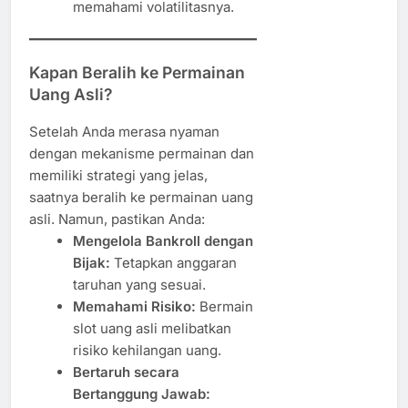
memahami volatilitasnya.
Kapan Beralih ke Permainan
Uang Asli?
Setelah Anda merasa nyaman
dengan mekanisme permainan dan
memiliki strategi yang jelas,
saatnya beralih ke permainan uang
asli. Namun, pastikan Anda:
Mengelola Bankroll dengan
Bijak:
Tetapkan anggaran
taruhan yang sesuai.
Memahami Risiko:
Bermain
slot uang asli melibatkan
risiko kehilangan uang.
Bertaruh secara
Bertanggung Jawab: