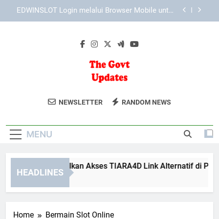
Skip
Cara Login Edwinslot dengan Aman di Perangkat
to
Pribadi
content
Cara Lebah4D Login dengan Cepat di Berbagai
Perangkat secara Aman dan Praktis
Cara Mengoptimalkan Akses TIARA4D Link
Alternatif di Ponsel
EDWINSLOT Login melalui Browser Mobile untuk
Akses yang Lebih Efisien
The Govt
Dapatkan Berita Terkini Dan Update Dari
Cara Login Edwinslot dengan Aman di Perangkat
NEWSLETTER
RANDOM NEWS
Pribadi
Updates
Dunia Pemerintahan Di The Govt
Cara Lebah4D Login dengan Cepat di Berbagai
Updates. Informasi Terpercaya Untuk
Perangkat secara Aman dan Praktis
MENU
Masyarakat.
ara Mengoptimalkan Akses TIARA4D Link Alternatif di Ponsel
HEADLINES
 Weeks Ago
Home
Bermain Slot Online