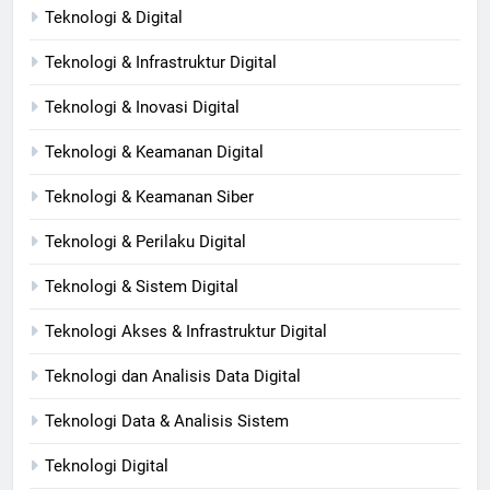
Teknologi & Digital
Teknologi & Infrastruktur Digital
Teknologi & Inovasi Digital
Teknologi & Keamanan Digital
Teknologi & Keamanan Siber
Teknologi & Perilaku Digital
Teknologi & Sistem Digital
Teknologi Akses & Infrastruktur Digital
Teknologi dan Analisis Data Digital
Teknologi Data & Analisis Sistem
Teknologi Digital