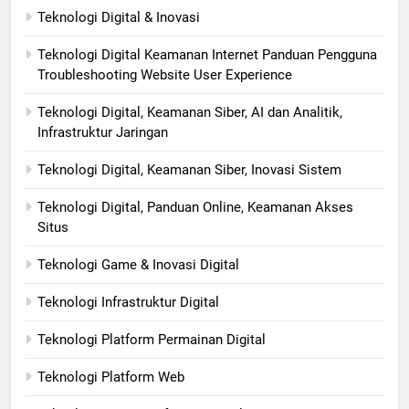
Teknologi Digital & Inovasi
Teknologi Digital Keamanan Internet Panduan Pengguna
Troubleshooting Website User Experience
Teknologi Digital, Keamanan Siber, AI dan Analitik,
Infrastruktur Jaringan
Teknologi Digital, Keamanan Siber, Inovasi Sistem
Teknologi Digital, Panduan Online, Keamanan Akses
Situs
Teknologi Game & Inovasi Digital
Teknologi Infrastruktur Digital
Teknologi Platform Permainan Digital
Teknologi Platform Web