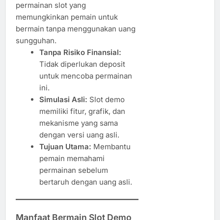
permainan slot yang
memungkinkan pemain untuk
bermain tanpa menggunakan uang
sungguhan.
Tanpa Risiko Finansial:
Tidak diperlukan deposit
untuk mencoba permainan
ini.
Simulasi Asli:
Slot demo
memiliki fitur, grafik, dan
mekanisme yang sama
dengan versi uang asli.
Tujuan Utama:
Membantu
pemain memahami
permainan sebelum
bertaruh dengan uang asli.
Manfaat Bermain Slot Demo