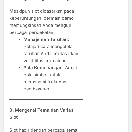
Meskipun slot didasarkan pada
keberuntungan, bermain demo
memungkinkan Anda menguji
berbagai pendekatan.
Manajemen Taruhan:
Pelajari cara mengelola
taruhan Anda berdasarkan
volatilitas permainan.
Pola Kemenangan:
Amati
pola simbol untuk
memahami frekuensi
pembayaran.
3.
Mengenal Tema dan Variasi
Slot
Slot hadir dengan berbagai tema