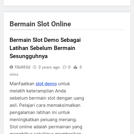
Bermain Slot Online
Bermain Slot Demo Sebagai
Latihan Sebelum Bermain
Sesungguhnya
f5b885d
2 years ago
0
5
mins
Manfaatkan
slot demo
untuk
melatih keterampilan Anda
sebelum bermain slot dengan uang
asli. Pelajari cara memaksimalkan
pengalaman latihan ini untuk
meningkatkan peluang menang.
Slot online adalah permainan yang
menghibur sekaligus memberikan