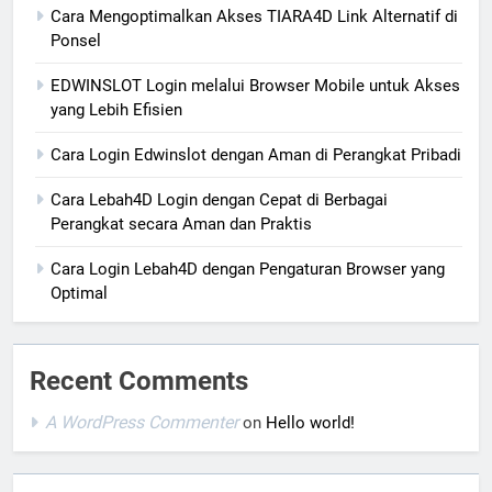
Cara Mengoptimalkan Akses TIARA4D Link Alternatif di
Ponsel
EDWINSLOT Login melalui Browser Mobile untuk Akses
yang Lebih Efisien
Cara Login Edwinslot dengan Aman di Perangkat Pribadi
Cara Lebah4D Login dengan Cepat di Berbagai
Perangkat secara Aman dan Praktis
Cara Login Lebah4D dengan Pengaturan Browser yang
Optimal
Recent Comments
A WordPress Commenter
on
Hello world!