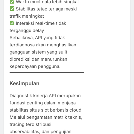
Waktu muat data lebih singkat
Stabilitas tetap terjaga meski
trafik meningkat
Interaksi real-time tidak
terganggu delay
Sebaliknya, API yang tidak
terdiagnosa akan menghasilkan
gangguan sistem yang sulit
diprediksi dan menurunkan
kepercayaan pengguna.
Kesimpulan
Diagnostik kinerja API merupakan
fondasi penting dalam menjaga
stabilitas situs slot berbasis cloud.
Melalui pengamatan metrik teknis,
tracing terdistribusi,
observabilitas, dan pengujian