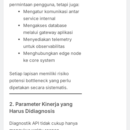
permintaan pengguna, tetapi juga:
Mengatur komunikasi antar
service internal
Mengakses database
melalui gateway aplikasi
Menyediakan telemetry
untuk observabilitas
Menghubungkan edge node
ke core system
Setiap lapisan memiliki risiko
potensi bottleneck yang perlu
dipetakan secara sistematis.
2. Parameter Kinerja yang
Harus Didiagnosis
Diagnostik API tidak cukup hanya