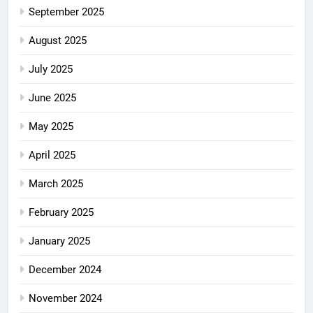
September 2025
August 2025
July 2025
June 2025
May 2025
April 2025
March 2025
February 2025
January 2025
December 2024
November 2024