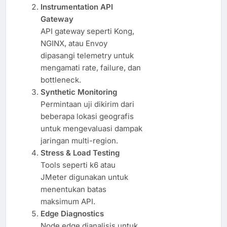
Instrumentation API
Gateway
API gateway seperti Kong,
NGINX, atau Envoy
dipasangi telemetry untuk
mengamati rate, failure, dan
bottleneck.
Synthetic Monitoring
Permintaan uji dikirim dari
beberapa lokasi geografis
untuk mengevaluasi dampak
jaringan multi-region.
Stress & Load Testing
Tools seperti k6 atau
JMeter digunakan untuk
menentukan batas
maksimum API.
Edge Diagnostics
Node edge dianalisis untuk