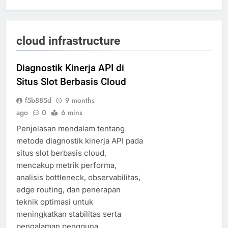
cloud infrastructure
Diagnostik Kinerja API di
Situs Slot Berbasis Cloud
f5b885d
9 months
ago
0
6 mins
Penjelasan mendalam tentang
metode diagnostik kinerja API pada
situs slot berbasis cloud,
mencakup metrik performa,
analisis bottleneck, observabilitas,
edge routing, dan penerapan
teknik optimasi untuk
meningkatkan stabilitas serta
pengalaman pengguna.