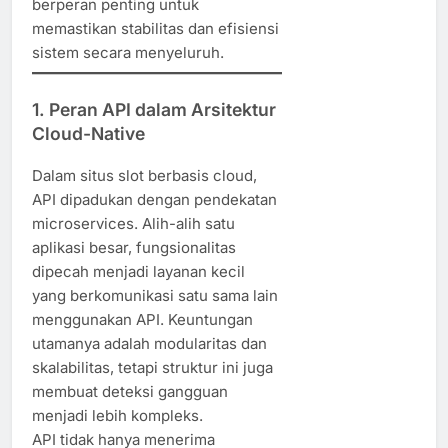
berperan penting untuk
memastikan stabilitas dan efisiensi
sistem secara menyeluruh.
1. Peran API dalam Arsitektur
Cloud-Native
Dalam situs slot berbasis cloud,
API dipadukan dengan pendekatan
microservices. Alih-alih satu
aplikasi besar, fungsionalitas
dipecah menjadi layanan kecil
yang berkomunikasi satu sama lain
menggunakan API. Keuntungan
utamanya adalah modularitas dan
skalabilitas, tetapi struktur ini juga
membuat deteksi gangguan
menjadi lebih kompleks.
API tidak hanya menerima