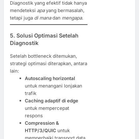
Diagnostik yang efektif tidak hanya
mendeteksi
apa
yang bermasalah,
tetapi juga
di mana
dan
mengapa
.
5. Solusi Optimasi Setelah
Diagnostik
Setelah bottleneck ditemukan,
strategi optimasi diterapkan, antara
lain:
Autoscaling horizontal
untuk menangani lonjakan
trafik
Caching adaptif di edge
untuk mempercepat
respons
Compression &
HTTP/3/QUIC
untuk
memperbaiki transport data