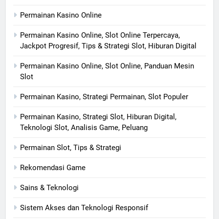
Permainan Kasino Online
Permainan Kasino Online, Slot Online Terpercaya,
Jackpot Progresif, Tips & Strategi Slot, Hiburan Digital
Permainan Kasino Online, Slot Online, Panduan Mesin
Slot
Permainan Kasino, Strategi Permainan, Slot Populer
Permainan Kasino, Strategi Slot, Hiburan Digital,
Teknologi Slot, Analisis Game, Peluang
Permainan Slot, Tips & Strategi
Rekomendasi Game
Sains & Teknologi
Sistem Akses dan Teknologi Responsif