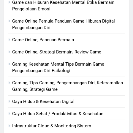
Game dan Hiburan Kesehatan Mental Etika Bermain
Pengelolaan Emosi
Game Online Pemula Panduan Game Hiburan Digital
Pengembangan Diri
Game Online, Panduan Bermain
Game Online, Strategi Bermain, Review Game
Gaming Kesehatan Mental Tips Bermain Game
Pengembangan Diri Psikologi
Gaming, Tips Gaming, Pengembangan Diri, Keterampilan
Gaming, Strategi Game
Gaya Hidup & Kesehatan Digital
Gaya Hidup Sehat / Produktivitas & Kesehatan
Infrastruktur Cloud & Monitoring Sistem