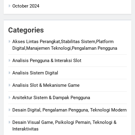
October 2024
Categories
Akses Lintas Perangkat,Stabilitas Sistem,Platform
Digital,Manajemen Teknologi,Pengalaman Pengguna
Analisis Pengguna & Interaksi Slot
Analisis Sistem Digital
Analisis Slot & Mekanisme Game
Arsitektur Sistem & Dampak Pengguna
Desain Digital, Pengalaman Pengguna, Teknologi Modern
Desain Visual Game, Psikologi Pemain, Teknologi &
Interaktivitas