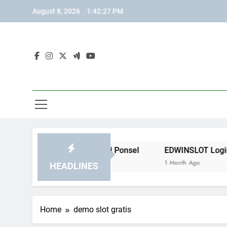
Skip
August 8, 2026
1:42:28 PM
to
content
The
Dapatkan B
Link Alternatif di Ponsel
EDWINSLOT Login melalui Bro
1 Month Ago
HEADLINES
Home
demo slot gratis