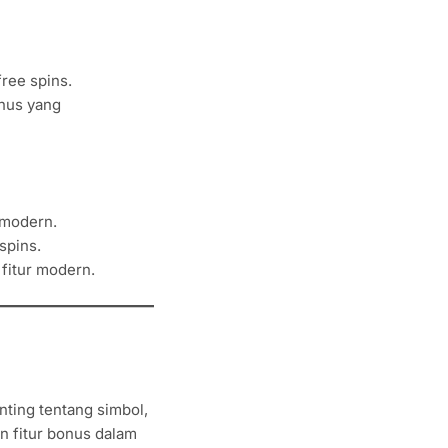
free spins.
onus yang
 modern.
spins.
 fitur modern.
ting tentang simbol,
n fitur bonus dalam