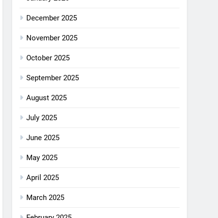
December 2025
November 2025
October 2025
September 2025
August 2025
July 2025
June 2025
May 2025
April 2025
March 2025
February 2025