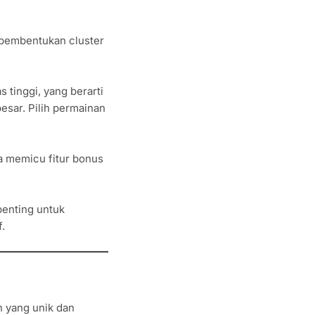
pembentukan cluster
s tinggi, yang berarti
esar. Pilih permainan
 memicu fitur bonus
penting untuk
.
 yang unik dan