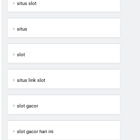
situs slot
situs
slot
situs link slot
slot gacor
slot gacor hari ini