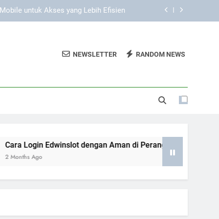
obile untuk Akses yang Lebih Efisien
slot dengan Aman di Perangkat Pribadi
ai Perangkat secara Aman dan Praktis
NEWSLETTER
RANDOM NEWS
es TIARA4D Link Alternatif di Ponsel
 Updates. Informasi Terpercaya Untuk Masyarakat.
obile untuk Akses yang Lebih Efisien
slot dengan Aman di Perangkat Pribadi
ai Perangkat secara Aman dan Praktis
 Edwinslot dengan Aman di Perangkat Pribadi
Cara Leb
2 Months Ag