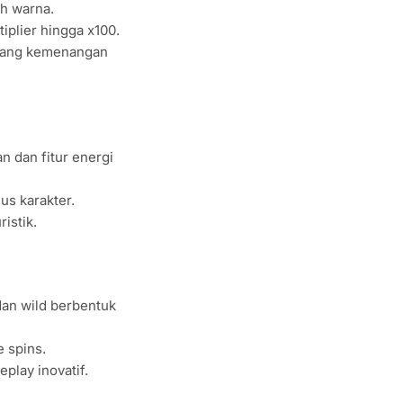
h warna.
tiplier hingga x100.
luang kemenangan
n dan fitur energi
us karakter.
istik.
dan wild berbentuk
e spins.
play inovatif.