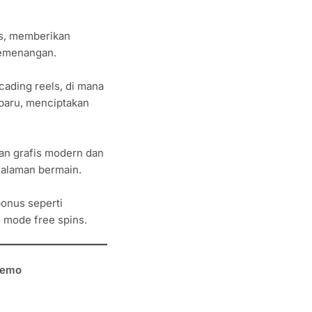
es, memberikan
kemenangan.
scading reels, di mana
baru, menciptakan
gan grafis modern dan
galaman bermain.
bonus seperti
u mode free spins.
Demo