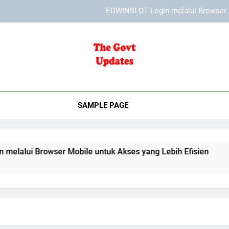
EDWINSLOT Login melalui Browser M
Cara Login Edwin
Cara Lebah4D Login dengan Cepat di Berbag
 Govt Updates
Cara Mengoptimalkan Aks
erita Terkini Dan Update Dari Dunia Pemerintahan Di The Govt
EDWINSLOT Login melalui Browser M
SAMPLE PAGE
Cara Login Edwin
Cara Lebah4D Login dengan Cepat di Berbag
wser Mobile untuk Akses yang Lebih Efisien
Cara Login
2 Months Ago