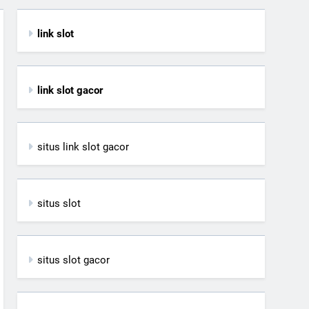
link slot
link slot gacor
situs link slot gacor
situs slot
situs slot gacor