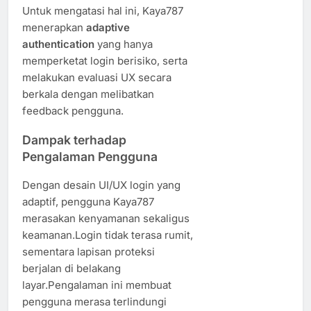
Untuk mengatasi hal ini, Kaya787
menerapkan
adaptive
authentication
yang hanya
memperketat login berisiko, serta
melakukan evaluasi UX secara
berkala dengan melibatkan
feedback pengguna.
Dampak terhadap
Pengalaman Pengguna
Dengan desain UI/UX login yang
adaptif, pengguna Kaya787
merasakan kenyamanan sekaligus
keamanan.Login tidak terasa rumit,
sementara lapisan proteksi
berjalan di belakang
layar.Pengalaman ini membuat
pengguna merasa terlindungi