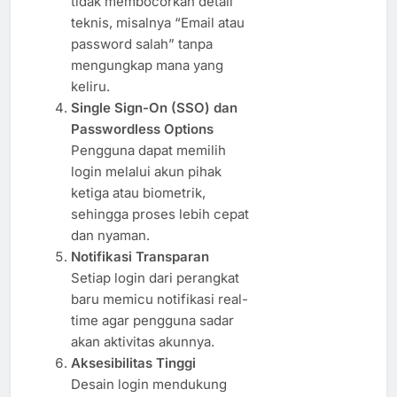
tidak membocorkan detail
teknis, misalnya “Email atau
password salah” tanpa
mengungkap mana yang
keliru.
Single Sign-On (SSO) dan
Passwordless Options
Pengguna dapat memilih
login melalui akun pihak
ketiga atau biometrik,
sehingga proses lebih cepat
dan nyaman.
Notifikasi Transparan
Setiap login dari perangkat
baru memicu notifikasi real-
time agar pengguna sadar
akan aktivitas akunnya.
Aksesibilitas Tinggi
Desain login mendukung