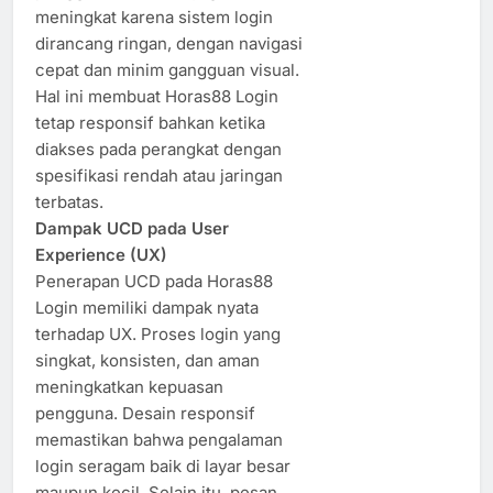
meningkat karena sistem login
dirancang ringan, dengan navigasi
cepat dan minim gangguan visual.
Hal ini membuat Horas88 Login
tetap responsif bahkan ketika
diakses pada perangkat dengan
spesifikasi rendah atau jaringan
terbatas.
Dampak UCD pada User
Experience (UX)
Penerapan UCD pada Horas88
Login memiliki dampak nyata
terhadap UX. Proses login yang
singkat, konsisten, dan aman
meningkatkan kepuasan
pengguna. Desain responsif
memastikan bahwa pengalaman
login seragam baik di layar besar
maupun kecil. Selain itu, pesan