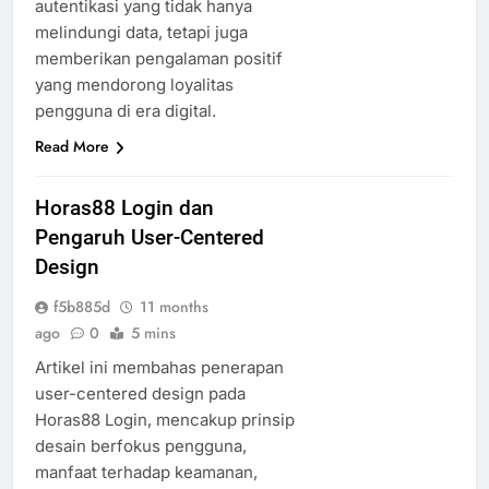
autentikasi yang tidak hanya
melindungi data, tetapi juga
memberikan pengalaman positif
yang mendorong loyalitas
pengguna di era digital.
Read More
Horas88 Login dan
Pengaruh User-Centered
Design
f5b885d
11 months
ago
0
5 mins
Artikel ini membahas penerapan
user-centered design pada
Horas88 Login, mencakup prinsip
desain berfokus pengguna,
manfaat terhadap keamanan,