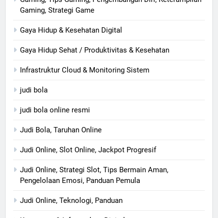
Gaming, Strategi Game
Gaya Hidup & Kesehatan Digital
Gaya Hidup Sehat / Produktivitas & Kesehatan
Infrastruktur Cloud & Monitoring Sistem
judi bola
judi bola online resmi
Judi Bola, Taruhan Online
Judi Online, Slot Online, Jackpot Progresif
Judi Online, Strategi Slot, Tips Bermain Aman,
Pengelolaan Emosi, Panduan Pemula
Judi Online, Teknologi, Panduan