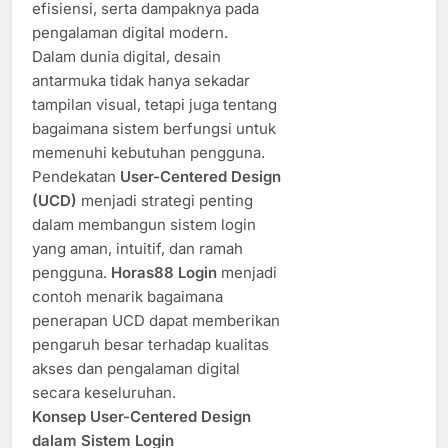
efisiensi, serta dampaknya pada
pengalaman digital modern.
Dalam dunia digital, desain
antarmuka tidak hanya sekadar
tampilan visual, tetapi juga tentang
bagaimana sistem berfungsi untuk
memenuhi kebutuhan pengguna.
Pendekatan
User-Centered Design
(UCD)
menjadi strategi penting
dalam membangun sistem login
yang aman, intuitif, dan ramah
pengguna.
Horas88 Login
menjadi
contoh menarik bagaimana
penerapan UCD dapat memberikan
pengaruh besar terhadap kualitas
akses dan pengalaman digital
secara keseluruhan.
Konsep User-Centered Design
dalam Sistem Login