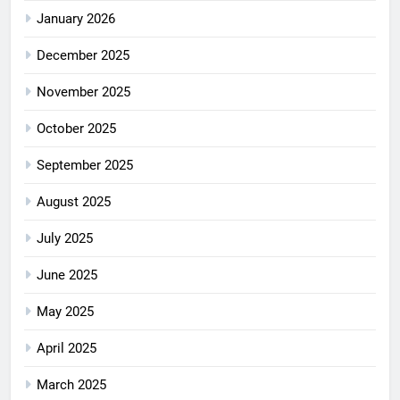
January 2026
December 2025
November 2025
October 2025
September 2025
August 2025
July 2025
June 2025
May 2025
April 2025
March 2025