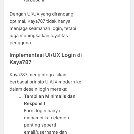
Dengan UI/UX yang dirancang
optimal, Kaya787 tidak hanya
menjaga keamanan login, tetapi
juga meningkatkan loyalitas
pengguna.
Implementasi UI/UX Login di
Kaya787
Kaya787 mengintegrasikan
berbagai prinsip UI/UX modern ke
dalam desain login mereka:
Tampilan Minimalis dan
Responsif
Form login hanya
menampilkan elemen
penting seperti
email/username dan