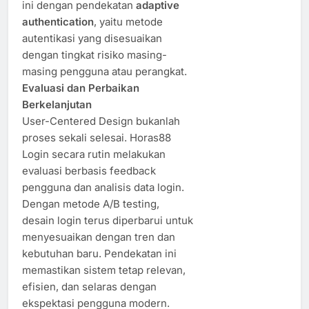
ini dengan pendekatan
adaptive
authentication
, yaitu metode
autentikasi yang disesuaikan
dengan tingkat risiko masing-
masing pengguna atau perangkat.
Evaluasi dan Perbaikan
Berkelanjutan
User-Centered Design bukanlah
proses sekali selesai. Horas88
Login secara rutin melakukan
evaluasi berbasis feedback
pengguna dan analisis data login.
Dengan metode A/B testing,
desain login terus diperbarui untuk
menyesuaikan dengan tren dan
kebutuhan baru. Pendekatan ini
memastikan sistem tetap relevan,
efisien, dan selaras dengan
ekspektasi pengguna modern.