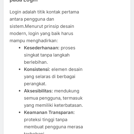
Login adalah titik kontak pertama
antara pengguna dan
sistem.Menurut prinsip desain
modern, login yang baik harus
mampu menghadirkan:
Kesederhanaan:
proses
singkat tanpa langkah
berlebihan.
Konsistensi:
elemen desain
yang selaras di berbagai
perangkat.
Aksesibilitas:
mendukung
semua pengguna, termasuk
yang memiliki keterbatasan.
Keamanan Transparan:
proteksi tinggi tanpa
membuat pengguna merasa
terbebani.