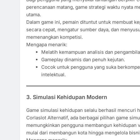
perencanaan matang, game strategi waktu nyata m
utama.
Dalam game ini, pemain dituntut untuk membuat ke
secara cepat, mengatur sumber daya, dan menyusun
memenangkan kompetisi.
Mengapa menarik:
Melatih kemampuan analisis dan pengambila
Gameplay dinamis dan penuh kejutan.
Cocok untuk pengguna yang suka berkompet
intelektual.
3. Simulasi Kehidupan Modern
Game simulasi kehidupan selalu berhasil mencuri h
Corlaslot Alternatif, ada berbagai pilihan game simu
memungkinkan pengguna membangun kehidupan vir
mulai dari membangun kota hingga mengelola bisni