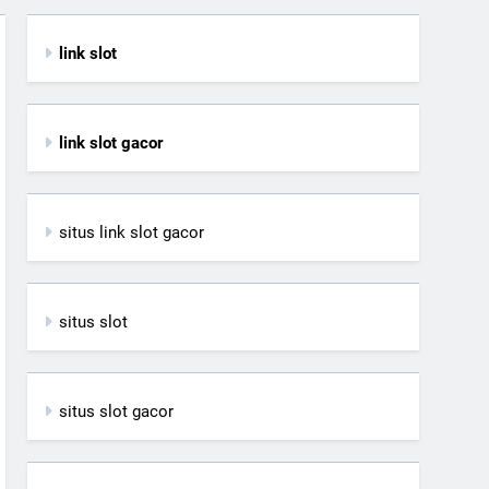
link slot
link slot gacor
situs link slot gacor
situs slot
situs slot gacor