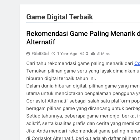
Game Digital Terbaik
Rekomendasi Game Paling Menarik da
Alternatif
F5b885d
1 Year Ago
0
5 Mins
Cari tahu rekomendasi game paling menarik dari
Co
Temukan pilihan game seru yang layak dimainkan 
hiburan digital terbaik tahun ini.
Dalam dunia hiburan digital, pilihan game yang men
utama untuk menciptakan pengalaman pengguna y
Corlaslot Alternatif sebagai salah satu platform p
beragam pilihan game yang dirancang untuk berbag
Setiap tahunnya, beberapa game menonjol berkat i
adiktif, serta kualitas grafis dan cerita yang memika
Jika Anda mencari rekomendasi game paling menari
di Corlaslot Alternatif, berikut adalah daftar piliha