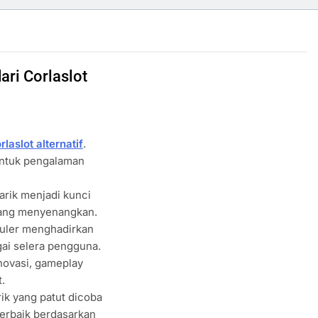
ri Corlaslot
rlaslot alternatif
.
untuk pengalaman
arik menjadi kunci
ang menyenangkan.
opuler menghadirkan
ai selera pengguna.
novasi, gameplay
t.
k yang patut dicoba
n terbaik berdasarkan