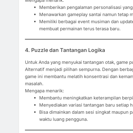
Mengapa menarik:
Memberikan pengalaman personalisasi yang 
Menawarkan gameplay santai namun tetap 
Memiliki berbagai event musiman dan updat
membuat permainan terus terasa baru.
4. Puzzle dan Tantangan Logika
Untuk Anda yang menyukai tantangan otak, game pu
Alternatif menjadi pilihan sempurna. Dengan berbaga
game ini membantu melatih konsentrasi dan kem
masalah.
Mengapa menarik:
Membantu meningkatkan keterampilan berpiki
Menyediakan variasi tantangan baru setiap h
Bisa dimainkan dalam sesi singkat maupun p
waktu luang pengguna.