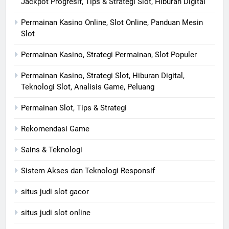
Jackpot Progresif, Tips & Strategi Slot, Hiburan Digital
Permainan Kasino Online, Slot Online, Panduan Mesin
Slot
Permainan Kasino, Strategi Permainan, Slot Populer
Permainan Kasino, Strategi Slot, Hiburan Digital,
Teknologi Slot, Analisis Game, Peluang
Permainan Slot, Tips & Strategi
Rekomendasi Game
Sains & Teknologi
Sistem Akses dan Teknologi Responsif
situs judi slot gacor
situs judi slot online