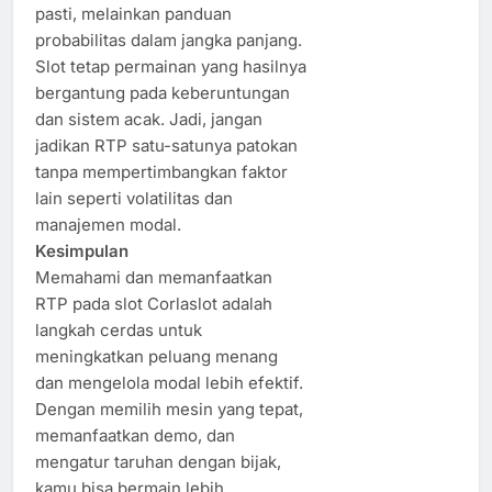
pasti, melainkan panduan
probabilitas dalam jangka panjang.
Slot tetap permainan yang hasilnya
bergantung pada keberuntungan
dan sistem acak. Jadi, jangan
jadikan RTP satu-satunya patokan
tanpa mempertimbangkan faktor
lain seperti volatilitas dan
manajemen modal.
Kesimpulan
Memahami dan memanfaatkan
RTP pada slot Corlaslot adalah
langkah cerdas untuk
meningkatkan peluang menang
dan mengelola modal lebih efektif.
Dengan memilih mesin yang tepat,
memanfaatkan demo, dan
mengatur taruhan dengan bijak,
kamu bisa bermain lebih