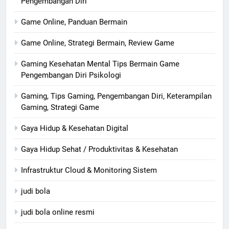
Pengembangan Diri
Game Online, Panduan Bermain
Game Online, Strategi Bermain, Review Game
Gaming Kesehatan Mental Tips Bermain Game
Pengembangan Diri Psikologi
Gaming, Tips Gaming, Pengembangan Diri, Keterampilan
Gaming, Strategi Game
Gaya Hidup & Kesehatan Digital
Gaya Hidup Sehat / Produktivitas & Kesehatan
Infrastruktur Cloud & Monitoring Sistem
judi bola
judi bola online resmi