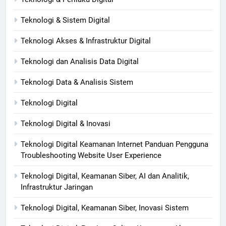
Teknologi & Sistem Digital
Teknologi Akses & Infrastruktur Digital
Teknologi dan Analisis Data Digital
Teknologi Data & Analisis Sistem
Teknologi Digital
Teknologi Digital & Inovasi
Teknologi Digital Keamanan Internet Panduan Pengguna
Troubleshooting Website User Experience
Teknologi Digital, Keamanan Siber, AI dan Analitik,
Infrastruktur Jaringan
Teknologi Digital, Keamanan Siber, Inovasi Sistem