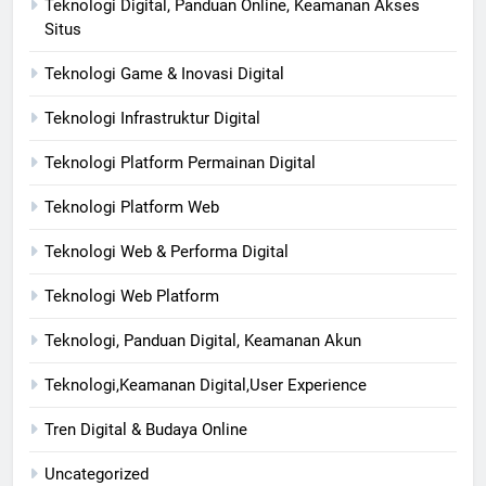
Teknologi Digital, Panduan Online, Keamanan Akses
Situs
Teknologi Game & Inovasi Digital
Teknologi Infrastruktur Digital
Teknologi Platform Permainan Digital
Teknologi Platform Web
Teknologi Web & Performa Digital
Teknologi Web Platform
Teknologi, Panduan Digital, Keamanan Akun
Teknologi,Keamanan Digital,User Experience
Tren Digital & Budaya Online
Uncategorized