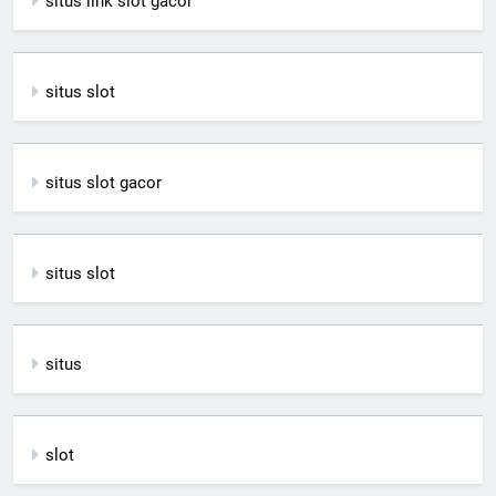
situs link slot gacor
situs slot
situs slot gacor
situs slot
situs
slot