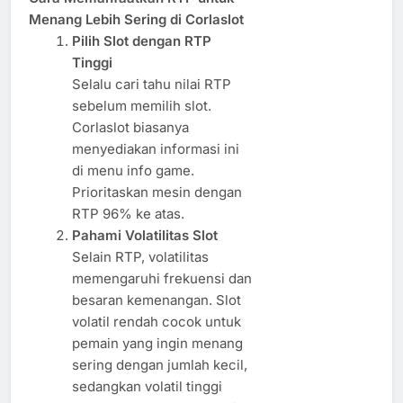
Menang Lebih Sering di Corlaslot
Pilih Slot dengan RTP
Tinggi
Selalu cari tahu nilai RTP
sebelum memilih slot.
Corlaslot biasanya
menyediakan informasi ini
di menu info game.
Prioritaskan mesin dengan
RTP 96% ke atas.
Pahami Volatilitas Slot
Selain RTP, volatilitas
memengaruhi frekuensi dan
besaran kemenangan. Slot
volatil rendah cocok untuk
pemain yang ingin menang
sering dengan jumlah kecil,
sedangkan volatil tinggi