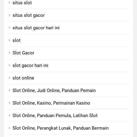
situs slot
situs slot gacor
situs slot gacor hari ini
slot
Slot Gacor
slot gacor hari ini
slot online
Slot Online, Judi Online, Panduan Pemain
Slot Online, Kasino, Permainan Kasino
Slot Online, Panduan Pemula, Latihan Slot
Slot Online, Perangkat Lunak, Panduan Bermain