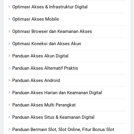
Optimasi Akses & Infrastruktur Digital
Optimasi Akses Mobile
Optimasi Browser dan Keamanan Akses
Optimasi Koneksi dan Akses Akun
Panduan Akses Akun Digital
Panduan Akses Alternatif Praktis
Panduan Akses Android
Panduan Akses Harian dan Keamanan Digital
Panduan Akses Multi Perangkat
Panduan Akses Situs & Keamanan Digital
Panduan Bermain Slot, Slot Online, Fitur Bonus Slot