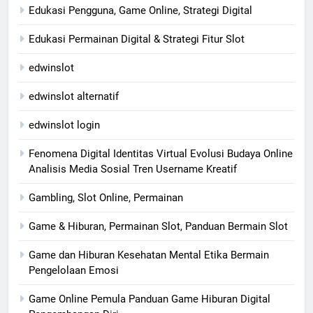
Edukasi Pengguna, Game Online, Strategi Digital
Edukasi Permainan Digital & Strategi Fitur Slot
edwinslot
edwinslot alternatif
edwinslot login
Fenomena Digital Identitas Virtual Evolusi Budaya Online
Analisis Media Sosial Tren Username Kreatif
Gambling, Slot Online, Permainan
Game & Hiburan, Permainan Slot, Panduan Bermain Slot
Game dan Hiburan Kesehatan Mental Etika Bermain
Pengelolaan Emosi
Game Online Pemula Panduan Game Hiburan Digital