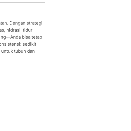
tan. Dengan strategi
, hidrasi, tidur
ung—Anda bisa tetap
nsistensi: sedikit
 untuk tubuh dan