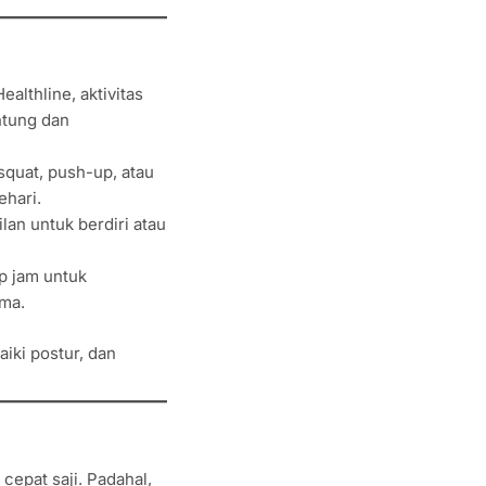
althline, aktivitas
antung dan
 squat, push-up, atau
ehari.
lan untuk berdiri atau
p jam untuk
ma.
iki postur, dan
epat saji. Padahal,