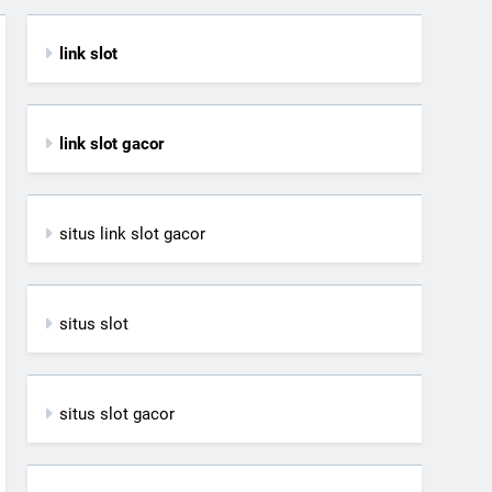
link slot
link slot gacor
situs link slot gacor
situs slot
situs slot gacor