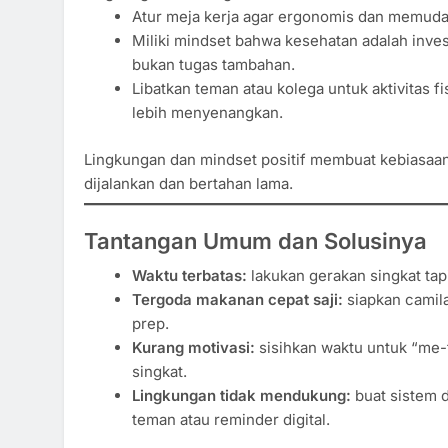
Atur meja kerja agar ergonomis dan memuda
Miliki mindset bahwa kesehatan adalah inves
bukan tugas tambahan.
Libatkan teman atau kolega untuk aktivitas f
lebih menyenangkan.
Lingkungan dan mindset positif membuat kebiasaa
dijalankan dan bertahan lama.
Tantangan Umum dan Solusinya
Waktu terbatas:
lakukan gerakan singkat tap
Tergoda makanan cepat saji:
siapkan camila
prep.
Kurang motivasi:
sisihkan waktu untuk “me-t
singkat.
Lingkungan tidak mendukung:
buat sistem 
teman atau reminder digital.