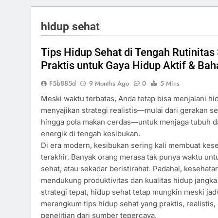
hidup sehat
Tips Hidup Sehat di Tengah Rutinitas 
Praktis untuk Gaya Hidup Aktif & Bah
F5b885d
9 Months Ago
0
5 Mins
Meski waktu terbatas, Anda tetap bisa menjalani hidu
menyajikan strategi realistis—mulai dari gerakan seb
hingga pola makan cerdas—untuk menjaga tubuh da
energik di tengah kesibukan.
Di era modern, kesibukan sering kali membuat keseh
terakhir. Banyak orang merasa tak punya waktu unt
sehat, atau sekadar beristirahat. Padahal, kesehatan
mendukung produktivitas dan kualitas hidup jangk
strategi tepat, hidup sehat tetap mungkin meski jadw
merangkum tips hidup sehat yang praktis, realistis,
penelitian dari sumber tepercaya.