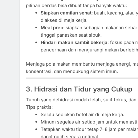
pilihan cerdas bisa dibuat tanpa banyak waktu:
Siapkan camilan sehat
: buah, kacang, atau
diakses di meja kerja.
Meal prep
: siapkan sebagian makanan sehar
tinggal panaskan saat sibuk.
Hindari makan sambil bekerja
: fokus pada
pencernaan dan mengurangi makan berlebih
Menjaga pola makan membantu menjaga energi, m
konsentrasi, dan mendukung sistem imun.
3. Hidrasi dan Tidur yang Cukup
Tubuh yang dehidrasi mudah lelah, sulit fokus, dan 
Tips praktis:
Selalu sediakan botol air di meja kerja.
Minum segelas air setiap jam untuk memastik
Tetapkan waktu tidur tetap 7–8 jam per mala
dapat pulih secara optimal.