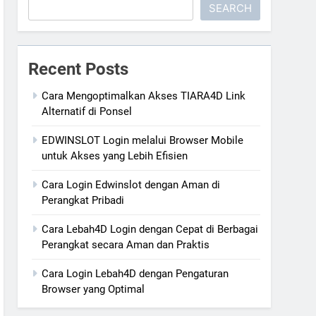
SEARCH
Recent Posts
Cara Mengoptimalkan Akses TIARA4D Link
Alternatif di Ponsel
EDWINSLOT Login melalui Browser Mobile
untuk Akses yang Lebih Efisien
Cara Login Edwinslot dengan Aman di
Perangkat Pribadi
Cara Lebah4D Login dengan Cepat di Berbagai
Perangkat secara Aman dan Praktis
Cara Login Lebah4D dengan Pengaturan
Browser yang Optimal