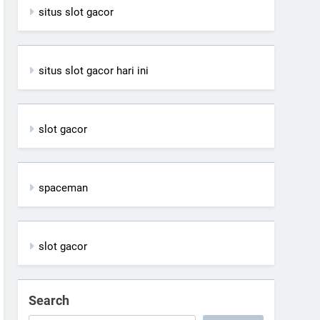
situs slot gacor
situs slot gacor hari ini
slot gacor
spaceman
slot gacor
Search