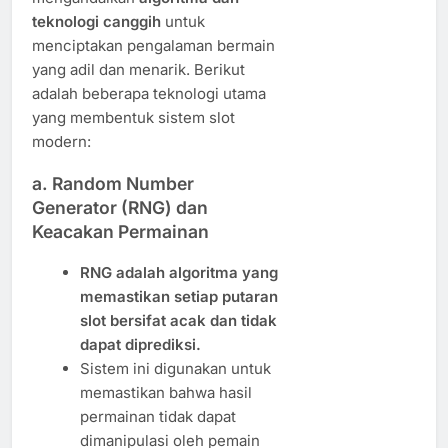
teknologi canggih
untuk
menciptakan pengalaman bermain
yang adil dan menarik. Berikut
adalah beberapa teknologi utama
yang membentuk sistem slot
modern:
a. Random Number
Generator (RNG) dan
Keacakan Permainan
RNG adalah algoritma yang
memastikan setiap putaran
slot bersifat acak dan tidak
dapat diprediksi.
Sistem ini digunakan untuk
memastikan bahwa hasil
permainan tidak dapat
dimanipulasi oleh pemain