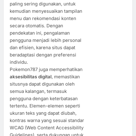
paling sering digunakan, untuk
kemudian menyesuaikan tampilan
menu dan rekomendasi konten
secara otomatis. Dengan
pendekatan ini, pengalaman
pengguna menjadi lebih personal
dan efisien, karena situs dapat
beradaptasi dengan preferensi
individu.
Pokemon787 juga memperhatikan
aksesibilitas digital
, memastikan
situsnya dapat digunakan oleh
semua kalangan, termasuk
pengguna dengan keterbatasan
tertentu. Elemen-elemen seperti
ukuran teks yang dapat diubah,
kontras warna yang sesuai standar
WCAG (Web Content Accessibility
Guidelines), serta dukungan untuk