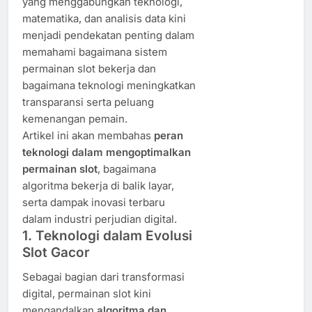
yang menggabungkan teknologi,
matematika, dan analisis data kini
menjadi pendekatan penting dalam
memahami bagaimana sistem
permainan slot bekerja dan
bagaimana teknologi meningkatkan
transparansi serta peluang
kemenangan pemain.
Artikel ini akan membahas
peran
teknologi dalam mengoptimalkan
permainan slot
, bagaimana
algoritma bekerja di balik layar,
serta dampak inovasi terbaru
dalam industri perjudian digital.
1. Teknologi dalam Evolusi
Slot Gacor
Sebagai bagian dari transformasi
digital, permainan slot kini
mengandalkan
algoritma dan