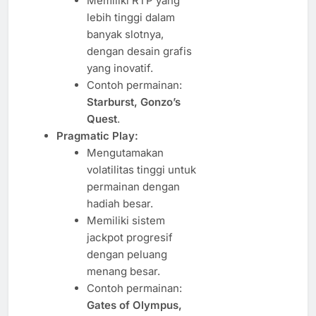
Memiliki RTP yang
lebih tinggi dalam
banyak slotnya,
dengan desain grafis
yang inovatif.
Contoh permainan:
Starburst, Gonzo’s
Quest
.
Pragmatic Play:
Mengutamakan
volatilitas tinggi untuk
permainan dengan
hadiah besar.
Memiliki sistem
jackpot progresif
dengan peluang
menang besar.
Contoh permainan:
Gates of Olympus,