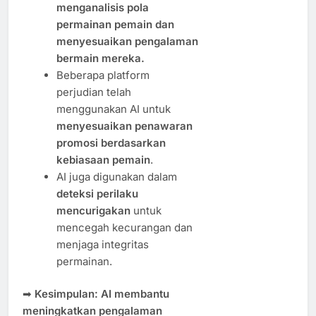
menganalisis pola
permainan pemain dan
menyesuaikan pengalaman
bermain mereka.
Beberapa platform
perjudian telah
menggunakan AI untuk
menyesuaikan penawaran
promosi berdasarkan
kebiasaan pemain
.
AI juga digunakan dalam
deteksi perilaku
mencurigakan
untuk
mencegah kecurangan dan
menjaga integritas
permainan.
➡
Kesimpulan:
AI membantu
meningkatkan pengalaman