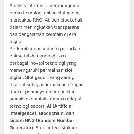
Analisis interdisipliner mengenai
peran teknologi dalam slot gacor,
mencakup RNG, AI, dan blockchain
dalam meningkatkan transparansi
dan pengalaman bermain di era
digital.
Perkembangan industri perjudian
online telah menghadirkan
berbagai inovasi teknologi yang
memengaruhi
permainan slot
digital
.
Slot gacor
, yang sering
disebut sebagai permainan dengan
tingkat pembayaran tinggi, kini
semakin kompleks dengan adopsi
teknologi seperti
AI (Artificial
Intelligence), Blockchain, dan
sistem RNG (Random Number
Generator)
. Studi interdisipliner