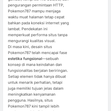
pengurangan permintaan HTTP,
Pokemon787 mampu menjaga
waktu muat halaman tetap cepat
bahkan pada koneksi internet yang
lambat. Pendekatan ini
memperkuat performa situs tanpa
mengurangi kualitas visual.
Di masa kini, desain situs
Pokemon787 telah mencapai fase
estetika fungsional
—sebuah
konsep di mana keindahan dan
fungsionalitas berjalan beriringan.
Setiap elemen tidak hanya dibuat
untuk menarik perhatian, tetapi
juga memiliki tujuan jelas dalam
meningkatkan kenyamanan
pengguna. Hasilnya, situs
Pokemon787 kini tampil lebih