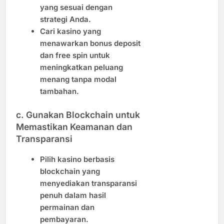
yang sesuai dengan
strategi Anda.
Cari kasino yang
menawarkan bonus deposit
dan free spin untuk
meningkatkan peluang
menang tanpa modal
tambahan.
c. Gunakan Blockchain untuk
Memastikan Keamanan dan
Transparansi
Pilih kasino berbasis
blockchain yang
menyediakan transparansi
penuh dalam hasil
permainan dan
pembayaran.